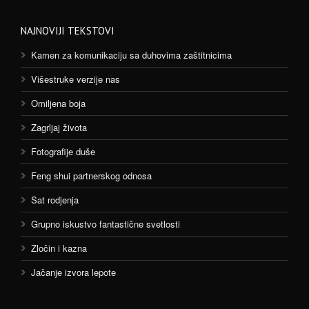
NAJNOVIJI TEKSTOVI
Kamen za komunikaciju sa duhovima zaštitnicima
Višestruke verzije nas
Omiljena boja
Zagrljaj života
Fotografije duše
Feng shui partnerskog odnosa
Sat rodjenja
Grupno iskustvo fantastične svetlosti
Zločin i kazna
Jačanje izvora lepote