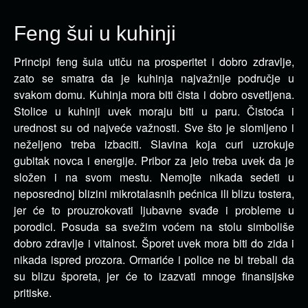
Feng šui u kuhinji
Principi feng šuia utiču na prosperitet i dobro zdravlje,
zato se smatra da je kuhinja najvažnije područje u
svakom domu.
Kuhinja mora biti čista i dobro osvetljena.
Stolice u kuhinji uvek moraju biti u paru. Čistoća i
urednost su od najveće važnosti. Sve što je slomljeno i
neželjeno treba izbaciti. Slavina koja curi uzrokuje
gubitak novca i energije. Pribor za jelo treba uvek da je
složen i na svom mestu. Nemojte nikada sedeti u
neposrednoj blizini mikrotalasnih pećnica ili blizu tostera,
jer će to prouzrokovati ljubavne svađe i probleme u
porodici. Posuda sa svežim voćem na stolu simboliše
dobro zdravlje i vitalnost. Šporet uvek mora biti do zida i
nikada ispred prozora. Ormariće i police ne bi trebali da
su blizu šporeta, jer će to izazvati mnoge finansijske
pritiske.