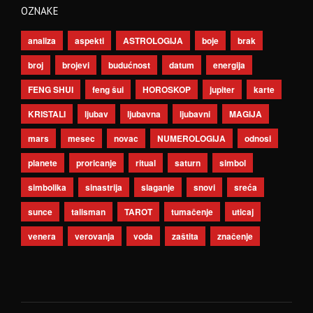
OZNAKE
analiza
aspekti
ASTROLOGIJA
boje
brak
broj
brojevi
budućnost
datum
energija
FENG SHUI
feng šui
HOROSKOP
jupiter
karte
KRISTALI
ljubav
ljubavna
ljubavni
MAGIJA
mars
mesec
novac
NUMEROLOGIJA
odnosi
planete
proricanje
ritual
saturn
simbol
simbolika
sinastrija
slaganje
snovi
sreća
sunce
talisman
TAROT
tumačenje
uticaj
venera
verovanja
voda
zaštita
značenje