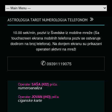
ASTROLOGIJA TAROT NUMEROLOGIJA TELEFONOM
10.00 sek/min, pozivi iz Švedske iz mobilne mreže (Sa
touchscreen ekrana mobilnih telefona poziv se ostvaruje
dodirom na broj telefona). Na donjem ekranu su prikazani
operateri aktivni na mreži
✆
09391119075