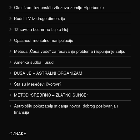
Okultizam tevtonskih vitezova zemlje Hiperboreje
Bučni TV iz druge dimenzije
12 saveta besmrtne Lujze Hej
Opasnost mentalne manipulacije
Metoda „Čaša vode“ za rešavanje problema i ispunjenje želja.
Amerika sudba i usud
DUŠA JE – ASTRALNI ORGANIZAM
Šta su Mesečevi čvorovi?
METOD “SREBRNO – ZLATNO SUNCE”
Astrološki pokazatelji sticanja novca, dobrog poslovanja i
finansija
OZNAKE