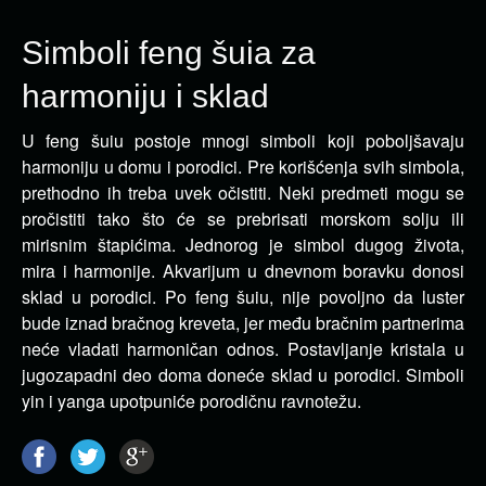
Simboli feng šuia za
harmoniju i sklad
U feng šuiu postoje mnogi simboli koji poboljšavaju
harmoniju u domu i porodici. Pre korišćenja svih simbola,
prethodno ih treba uvek očistiti.
Neki predmeti mogu se
pročistiti tako što će se prebrisati morskom solju ili
mirisnim štapićima. Jednorog je simbol dugog života,
mira i harmonije. Akvarijum u dnevnom boravku donosi
sklad u porodici. Po feng šuiu, nije povoljno da luster
bude iznad bračnog kreveta, jer među bračnim partnerima
neće vladati harmoničan odnos. Postavljanje kristala u
jugozapadni deo doma doneće sklad u porodici. Simboli
yin i yanga upotpuniće porodičnu ravnotežu.