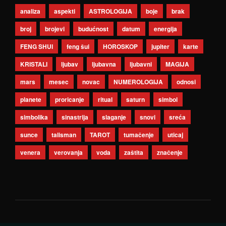
analiza
aspekti
ASTROLOGIJA
boje
brak
broj
brojevi
budućnost
datum
energija
FENG SHUI
feng šui
HOROSKOP
jupiter
karte
KRISTALI
ljubav
ljubavna
ljubavni
MAGIJA
mars
mesec
novac
NUMEROLOGIJA
odnosi
planete
proricanje
ritual
saturn
simbol
simbolika
sinastrija
slaganje
snovi
sreća
sunce
talisman
TAROT
tumačenje
uticaj
venera
verovanja
voda
zaštita
značenje