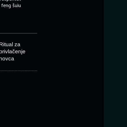
 feng šuiu
Ritual za
privlačenje
novca