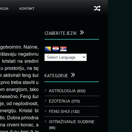
GIJA
KONTAKT
IZABERITE JEZIK
lagotvornim. Naime,
ištavaju negativnu
kristali na sredini
u prostoriju, na taj
aktivirali feng šui
KATEGORIJE
 prvo treba staviti u
om energijom, tako
ASTROLOGIJA
(633)
 mesečno. Feng šui
EZOTERIJA
(370)
je, od neplodnosti,
nergiju. Kristal bi
FENG SHUI
(132)
tlo. Dobra prirodna
ISTRAŽIVANJE SUDBINE
 na crveni konac, a
(66)
feng šuiu broj 9 je