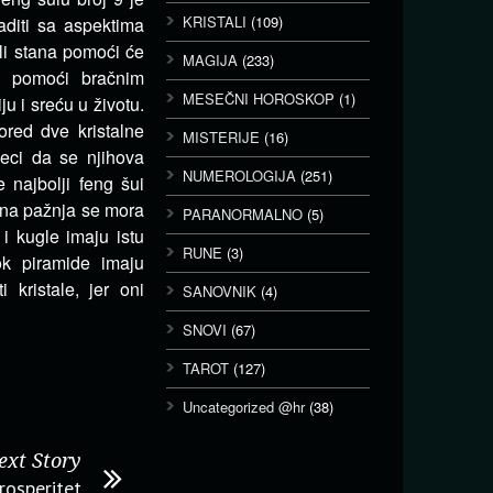
KRISTALI
(109)
laditi sa aspektima
li stana pomoći će
MAGIJA
(233)
e pomoći bračnim
MESEČNI HOROSKOP
(1)
u i sreću u životu.
ored dve kristalne
MISTERIJE
(16)
deci da se njihova
NUMEROLOGIJA
(251)
 najbolji feng šui
sebna pažnja se mora
PARANORMALNO
(5)
 i kugle imaju istu
RUNE
(3)
dok piramide imaju
 kristale, jer oni
SANOVNIK
(4)
SNOVI
(67)
TAROT
(127)
Uncategorized @hr
(38)
ext Story
prosperitet