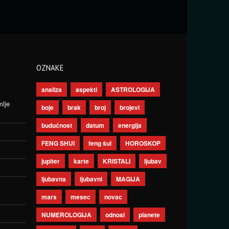
OZNAKE
analiza
aspekti
ASTROLOGIJA
mlje
boje
brak
broj
brojevi
budućnost
datum
energija
FENG SHUI
feng šui
HOROSKOP
jupiter
karte
KRISTALI
ljubav
ljubavna
ljubavni
MAGIJA
mars
mesec
novac
NUMEROLOGIJA
odnosi
planete