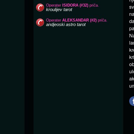
sv
na
d
pa
Na
la
kr
kr
ob
ul
ak
um