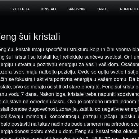
EZOTERIJA
KRISTALI
SANOVNIK
TAROT
NUMEROLO
eng šui kristali
ng šui kristali imaju specifičnu strukturu koja ih čini veoma b
ng šui kristali su kristali koji reflektuju sunčevu svetlost.
Oni un
ergiju i stvaraju pozitivnu energiju za vas i vaš dom. Okačeni 
ozora uvek imaju najbolju poziciju. Ovde se upija svetlo i šalje 
čin se fokusira i aktivira pozitvna energija u vašem domu. Da bi 
istale, prvo se moraju očistiti od stare energije. Feng šui kristale
anu vodu 7 dana. Nakon toga, kristale treba napuniti sopstven
o se stave na određenu čakru. Ovo je potrebno uraditi jednom
istali donose dugovečnost, zdravlje, zaštitu od negativne energi
boljšavaju memoriju, koncentraciju, pažnju i jačaju ljudsku e
ebalo postaviti na takav način da bude usmeren na prirodno sve
ergija donosi dobru sreću u dom. Feng šui kristal treba okačiti
egova dužina mora biti jednaka broju 9, 18 ili 27 cm. Jer po 