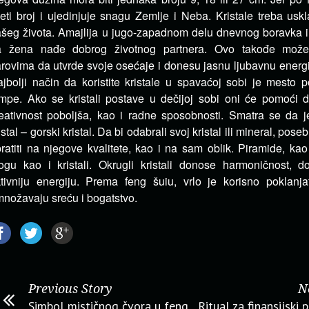
eti broj i ujedinjuje snagu Zemlje i Neba. Kristale treba usk
šeg života. Amajlija u jugo-zapadnom delu dnevnog boravka i
a žena nađe dobrog životnog partnera. Ovo takođe mož
rovima da utvrde svoje osećaje i donesu jasnu ljubavnu energij
jbolji način da koristite kristale u spavaćoj sobi je mesto p
mpe. Ako se kristali postave u dečijoj sobi oni će pomoći 
eativnost poboljša, kao i radne sposobnosti. Smatra se da je
istal – gorski kristal. Da bi odabrali svoj kristal ili mineral, po
ratiti na njegove kvalitete, kao i na sam oblik. Piramide, kao
ogu kao i kristali. Okrugli kristali donose harmoničnost, 
tivniju energiju. Prema feng šuiu, vrlo je korisno poklanjati
nožavaju sreću i bogatstvo.
Previous Story
N
Simbol mističnog čvora u feng
Ritual za finansijski 