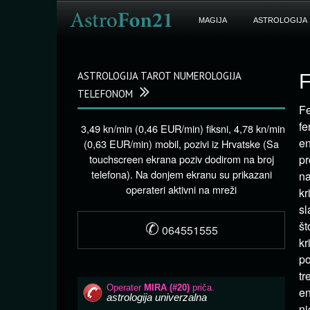
MAGIJA
ASTROLOGIJA
ASTROLOGIJA TAROT NUMEROLOGIJA
F
TELEFONOM
Fe
fe
3,49 kn/min (0,46 EUR/min) fiksni, 4,78 kn/min
en
(0,63 EUR/min) mobil, pozivi iz Hrvatske (Sa
touchscreen ekrana poziv dodirom na broj
pr
telefona). Na donjem ekranu su prikazani
na
operateri aktivni na mreži
kr
sl
✆
št
064551555
kr
po
tr
en
nj