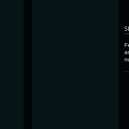
S
F
as
n