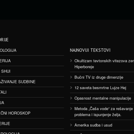
RIJE
OLOGIJA
NAJNOVIJI TEKSTOVI
ERIJA
Okultizam tevtonskih vitezova ze
Hiperboreje
 SHUI
Bučni TV iz druge dimenzije
AŽIVANJE SUDBINE
12 saveta besmrtne Lujze Hej
TALI
Opasnost mentalne manipulacije
JA
Metoda „Čaša vode“ za rešavanje
ČNI HOROSKOP
problema i ispunjenje želja.
ERIJE
Amerika sudba i usud
ROLOGIJA