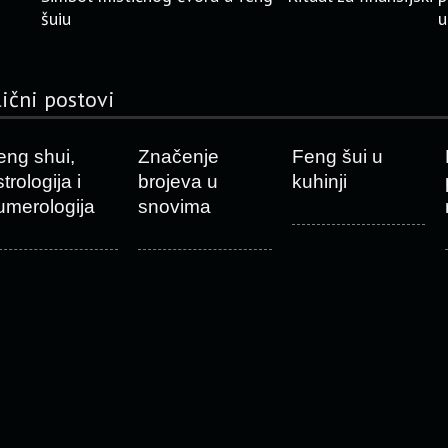
šuiu
u
lični postovi
eng shui,
Značenje
Feng šui u
trologija i
brojeva u
kuhinji
umerologija
snovima