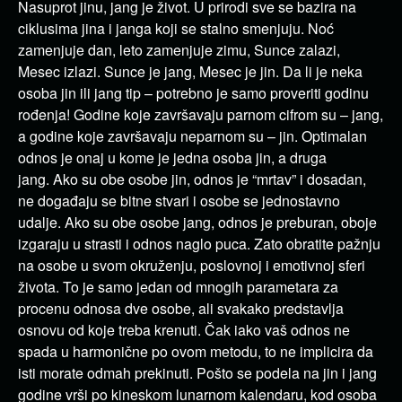
Nasuprot jinu, jang je život. U prirodi sve se bazira na
ciklusima jina i janga koji se stalno smenjuju. Noć
zamenjuje dan, leto zamenjuje zimu, Sunce zalazi,
Mesec izlazi. Sunce je jang, Mesec je jin. Da li je neka
osoba jin ili jang tip – potrebno je samo proveriti godinu
rođenja! Godine koje završavaju parnom cifrom su – jang,
a godine koje završavaju neparnom su – jin. Optimalan
odnos je onaj u kome je jedna osoba jin, a druga
jang. Ako su obe osobe jin, odnos je “mrtav” i dosadan,
ne događaju se bitne stvari i osobe se jednostavno
udalje. Ako su obe osobe jang, odnos je preburan, oboje
izgaraju u strasti i odnos naglo puca. Zato obratite pažnju
na osobe u svom okruženju, poslovnoj i emotivnoj sferi
života. To je samo jedan od mnogih parametara za
procenu odnosa dve osobe, ali svakako predstavlja
osnovu od koje treba krenuti. Čak iako vaš odnos ne
spada u harmonične po ovom metodu, to ne implicira da
isti morate odmah prekinuti. Pošto se podela na jin i jang
godine vrši po kineskom lunarnom kalendaru, kod osoba