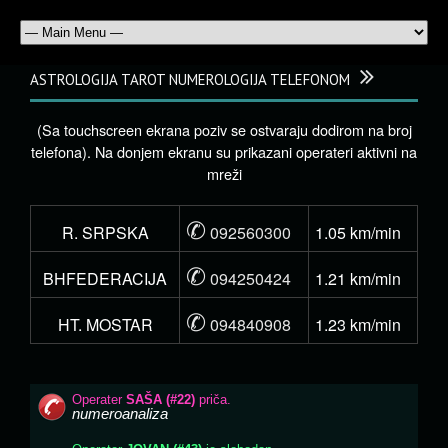
ASTROLOGIJA TAROT NUMEROLOGIJA TELEFONOM
(Sa touchscreen ekrana poziv se ostvaraju dodirom na broj
telefona). Na donjem ekranu su prikazani operateri aktivni na
mreži
✆
R. SRPSKA
092560300
1.05 km/min
✆
BHFEDERACIJA
094250424
1.21 km/min
✆
HT. MOSTAR
094840908
1.23 km/min