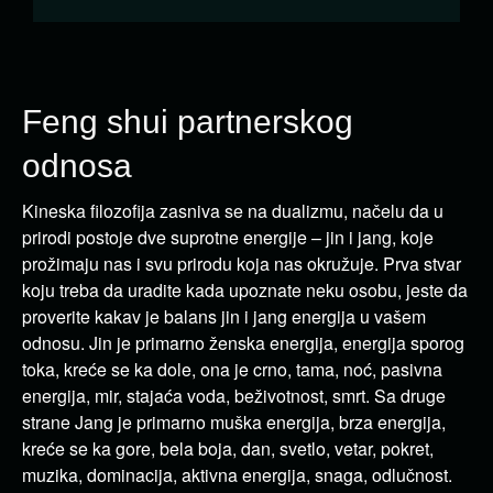
Feng shui partnerskog
odnosa
Kineska filozofija zasniva se na dualizmu, načelu da u
prirodi postoje dve suprotne energije – jin i jang, koje
prožimaju nas i svu prirodu koja nas okružuje. Prva stvar
koju treba da uradite kada upoznate neku osobu, jeste da
proverite kakav je balans jin i jang energija u vašem
odnosu. Jin je primarno ženska energija, energija sporog
toka, kreće se ka dole, ona je crno, tama, noć, pasivna
energija, mir, stajaća voda, beživotnost, smrt. Sa druge
strane Jang je primarno muška energija, brza energija,
kreće se ka gore, bela boja, dan, svetlo, vetar, pokret,
muzika, dominacija, aktivna energija, snaga, odlučnost.