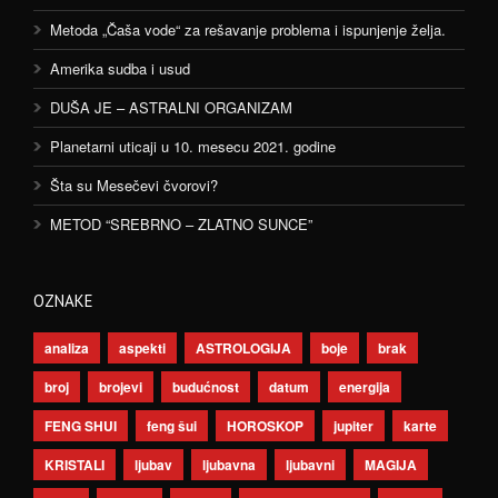
Metoda „Čaša vode“ za rešavanje problema i ispunjenje želja.
Amerika sudba i usud
DUŠA JE – ASTRALNI ORGANIZAM
Planetarni uticaji u 10. mesecu 2021. godine
Šta su Mesečevi čvorovi?
METOD “SREBRNO – ZLATNO SUNCE”
OZNAKE
analiza
aspekti
ASTROLOGIJA
boje
brak
broj
brojevi
budućnost
datum
energija
FENG SHUI
feng šui
HOROSKOP
jupiter
karte
KRISTALI
ljubav
ljubavna
ljubavni
MAGIJA