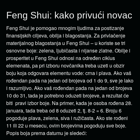
Feng Shui: kako privući novac
Feng Shui je pomogao mnogim ljudima za postizanje
finansijskih ciljeva, obilja i blagostanja. Za privlačenje
materijalnog blagostanja u Feng Shui – u koriste se tri
osnovne boje: zelena, ljubičasta i nijanse zlatne. Obilje i
prosperitet u Feng Shui odnosi na određen ciklus
elemenata, pa pri izboru novčanika treba uzeti u obzir
boju koja odgovara elementu vode: crna i plava. Ako vaš
rođendan pada na jedan od brojeva od 1 do 9, sve je lako
i razumljivo. Ako vaš rođendan pada na jedan od brojeva
10 do 31, tada je potrebno oduzeti brojeve, a rezultat će
biti pravi izbor boje. Na primer, kada je osoba rođena 28.
januara, tada treba od 8 oduzeti 2, tj. 8-2 = 6. Broju 6
pogoduje plava, zelena, siva i ružičasta. Ako ste rođeni
11 ili 22 u mesecu, ovim brojevima pogoduju sve boje.
Popis boja prema datumu je sledeći: