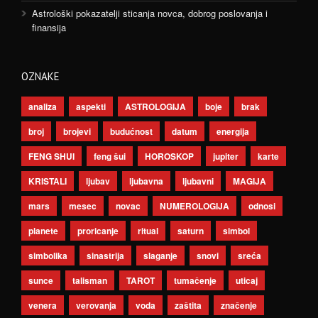
Astrološki pokazatelji sticanja novca, dobrog poslovanja i
finansija
OZNAKE
analiza
aspekti
ASTROLOGIJA
boje
brak
broj
brojevi
budućnost
datum
energija
FENG SHUI
feng šui
HOROSKOP
jupiter
karte
KRISTALI
ljubav
ljubavna
ljubavni
MAGIJA
mars
mesec
novac
NUMEROLOGIJA
odnosi
planete
proricanje
ritual
saturn
simbol
simbolika
sinastrija
slaganje
snovi
sreća
sunce
talisman
TAROT
tumačenje
uticaj
venera
verovanja
voda
zaštita
značenje