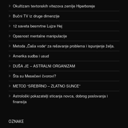
Okultizam tevtonskih vitezova zemlje Hiperboreje
Bučni TV iz druge dimenzije
12 saveta besmrtne Lujze Hej
Opasnost mentalne manipulacije
Metoda „Čaša vode“ za rešavanje problema i ispunjenje želja.
Amerika sudba i usud
DUŠA JE – ASTRALNI ORGANIZAM
Šta su Mesečevi čvorovi?
METOD “SREBRNO – ZLATNO SUNCE”
Astrološki pokazatelji sticanja novca, dobrog poslovanja i
finansija
OZNAKE