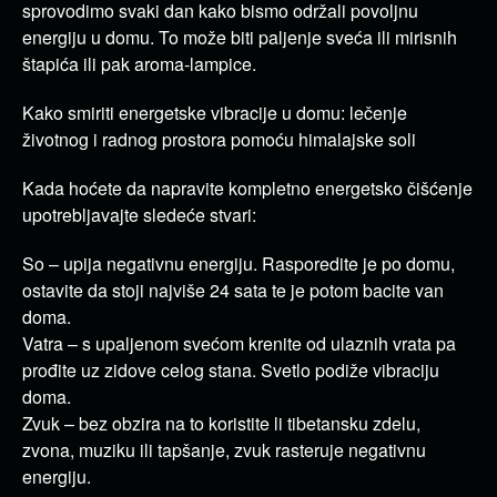
sprovodimo svaki dan kako bismo održali povoljnu
energiju u domu. To može biti paljenje sveća ili mirisnih
štapića ili pak aroma-lampice.
Kako smiriti energetske vibracije u domu: lečenje
životnog i radnog prostora pomoću himalajske soli
Kada hoćete da napravite kompletno energetsko čišćenje
upotrebljavajte sledeće stvari:
So – upija negativnu energiju. Rasporedite je po domu,
ostavite da stoji najviše 24 sata te je potom bacite van
doma.
Vatra – s upaljenom svećom krenite od ulaznih vrata pa
prođite uz zidove celog stana. Svetlo podiže vibraciju
doma.
Zvuk – bez obzira na to koristite li tibetansku zdelu,
zvona, muziku ili tapšanje, zvuk rasteruje negativnu
energiju.