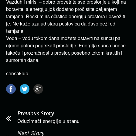
Vazduh i mirisi – dobro provetrite sve prostorije u kojima
boravite, a energiju još dodatno pročistite paljenjem
tamjana. Reski miris očistiće energiju prostora i osvežiti
je. Ne kaže uzalud stara poslovica da đavo beži od
tamjana.
Voda – vodu tokom dana možete ostaviti na suncu pa
njome potom poprskati prostorije. Energija sunca uneće
lakoću i prozračnost u prostor, posebno tokom kratkih i
sumornih dana.
sensaklub
Previous Story
Oduzimači energije u stanu
Next Story