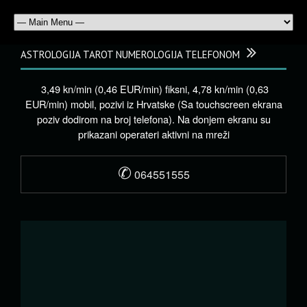
ASTROLOGIJA TAROT NUMEROLOGIJA TELEFONOM
3,49 kn/min (0,46 EUR/min) fiksni, 4,78 kn/min (0,63
EUR/min) mobil, pozivi iz Hrvatske (Sa touchscreen ekrana
poziv dodirom na broj telefona). Na donjem ekranu su
prikazani operateri aktivni na mreži
✆
064551555