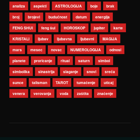
analiza
aspekti
ASTROLOGIJA
boje
brak
broj
brojevi
budućnost
datum
energija
FENG SHUI
feng šui
HOROSKOP
jupiter
karte
KRISTALI
ljubav
ljubavna
ljubavni
MAGIJA
mars
mesec
novac
NUMEROLOGIJA
odnosi
planete
proricanje
ritual
saturn
simbol
simbolika
sinastrija
slaganje
snovi
sreća
sunce
talisman
TAROT
tumačenje
uticaj
venera
verovanja
voda
zaštita
značenje