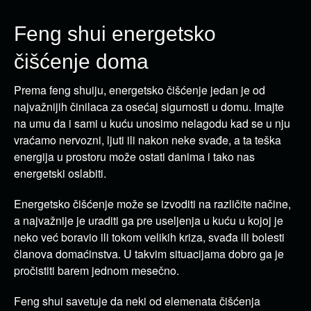
Feng shui energetsko
čišćenje doma
Prema feng shuiju, energetsko čišćenje jedan je od
najvažnijih činilaca za osećaj sigurnosti u domu. Imajte
na umu da i sami u kuću unosimo nelagodu kad se u nju
vraćamo nervozni, ljuti ili nakon neke svađe, a ta teška
energija u prostoru može ostati danima i tako nas
energetski oslabiti.
Energetsko čišćenje može se izvoditi na različite načine,
a najvažnije je uraditi ga pre useljenja u kuću u kojoj je
neko već boravio ili tokom velikih kriza, svađa ili bolesti
članova domaćinstva. U takvim situacijama dobro ga je
pročistiti barem jednom mesečno.
Feng shui savetuje da neki od elemenata čišćenja