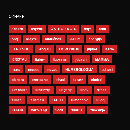
OZNAKE
analiza
aspekti
ASTROLOGIJA
boje
brak
broj
brojevi
budućnost
datum
energija
FENG SHUI
feng šui
HOROSKOP
jupiter
karte
KRISTALI
ljubav
ljubavna
ljubavni
MAGIJA
mars
mesec
novac
NUMEROLOGIJA
odnosi
planete
proricanje
ritual
saturn
simbol
simbolika
sinastrija
slaganje
snovi
sreća
sunce
talisman
TAROT
tumačenje
uticaj
venera
verovanja
voda
zaštita
značenje