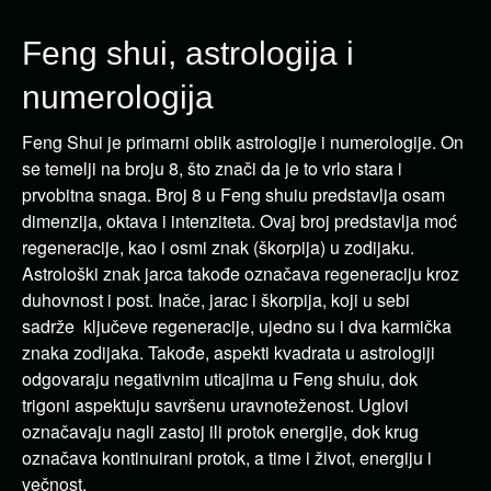
Feng shui, astrologija i
numerologija
Feng Shui je primarni oblik astrologije i numerologije. On
se temelji na broju 8, što znači da je to vrlo stara i
prvobitna snaga. Broj 8 u Feng shuiu predstavlja osam
dimenzija, oktava i intenziteta. Ovaj broj predstavlja moć
regeneracije, kao i osmi znak (škorpija) u zodijaku.
Astrološki znak jarca takođe označava regeneraciju kroz
duhovnost i post. Inače, jarac i škorpija, koji u sebi
sadrže ključeve regeneracije, ujedno su i dva karmička
znaka zodijaka. Takođe, aspekti kvadrata u astrologiji
odgovaraju negativnim uticajima u Feng shuiu, dok
trigoni aspektuju savršenu uravnoteženost. Uglovi
označavaju nagli zastoj ili protok energije, dok krug
označava kontinuirani protok, a time i život, energiju i
večnost.