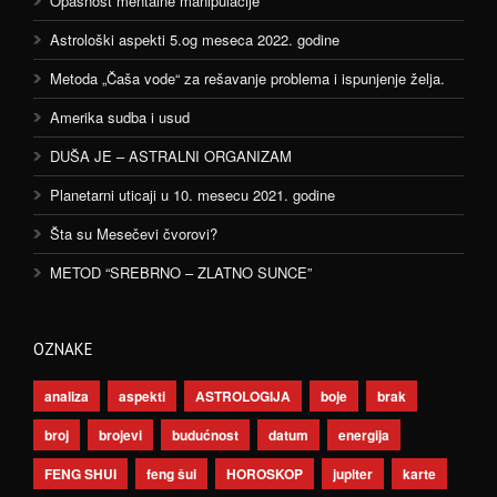
Opasnost mentalne manipulacije
Astrološki aspekti 5.og meseca 2022. godine
Metoda „Čaša vode“ za rešavanje problema i ispunjenje želja.
Amerika sudba i usud
DUŠA JE – ASTRALNI ORGANIZAM
Planetarni uticaji u 10. mesecu 2021. godine
Šta su Mesečevi čvorovi?
METOD “SREBRNO – ZLATNO SUNCE”
OZNAKE
analiza
aspekti
ASTROLOGIJA
boje
brak
broj
brojevi
budućnost
datum
energija
FENG SHUI
feng šui
HOROSKOP
jupiter
karte