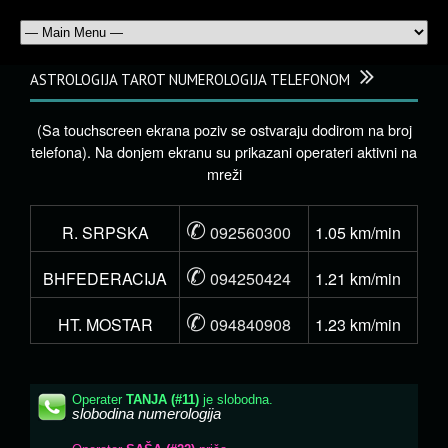
ASTROLOGIJA TAROT NUMEROLOGIJA TELEFONOM
(Sa touchscreen ekrana poziv se ostvaraju dodirom na broj
telefona). Na donjem ekranu su prikazani operateri aktivni na
mreži
✆
R. SRPSKA
092560300
1.05 km/min
✆
BHFEDERACIJA
094250424
1.21 km/min
✆
HT. MOSTAR
094840908
1.23 km/min