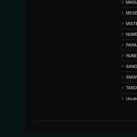
MAGI
MESE
MIST
NUME
PAR
RUNE
SANO
SNOV
TARO
Uncat