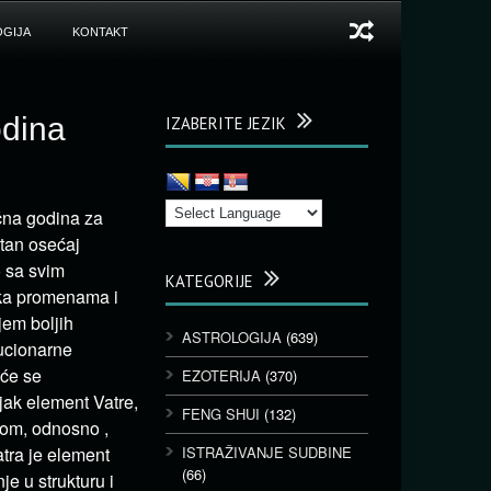
GIJA
KONTAKT
odina
IZABERITE JEZIK
čna godina za
utan osećaj
o sa svim
KATEGORIJE
 ka promenama i
jem boljih
ASTROLOGIJA
(639)
ucionarne
iće se
EZOTERIJA
(370)
jak element Vatre,
FENG SHUI
(132)
som, odnosno ,
tra je element
ISTRAŽIVANJE SUDBINE
(66)
e u strukturu i