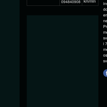
km/min
094840908
in
do
em
ne
Pr
mo
sv
i 
me
os
sv