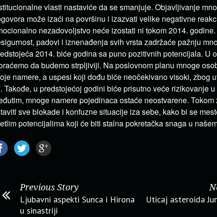
stitucionalne vlasti nastaviće da se smanjuje. Objavljivanje mno
govora može izaći na površinu i izazvati velike negativne reakc
ocionalno nezadovoljstvo neće izostati ni tokom 2014. godine.
sigurnost, padovi i iznenađenja svih vrsta zadržaće pažnju mn
edstojeća 2014. biće godina sa puno pozitivnih potencijala. U
raćemo da budemo strpljiviji. Na poslovnom planu mnoge osob
oje namere, a uspesi koji dođu biće neočekivano visoki, zbog ut
7. Takođe, u predstojećoj godini biće prisutno veće rizikovanje u 
đutim, mnoge namere pojedinaca ostaće neostvarene. Tokom 2
taviti sve blokade i konfuzne situacije iza sebe, kako bi se mest
etlim potencijalima koji će biti stalna pokretačka snaga u našem
Previous Story
N
Ljubavni aspekti Sunca i Hirona
Uticaj asteroida Ju
u sinastriji