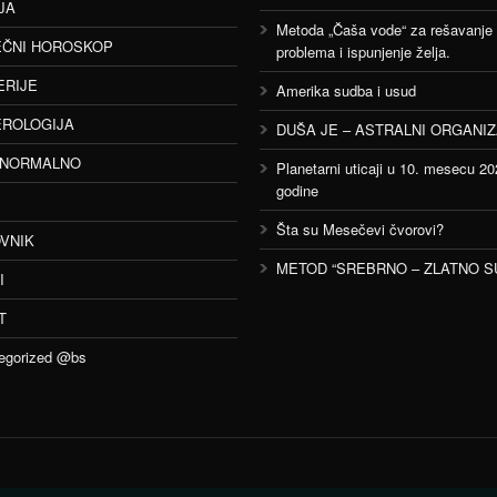
JA
Metoda „Čaša vode“ za rešavanje
ČNI HOROSKOP
problema i ispunjenje želja.
ERIJE
Amerika sudba i usud
ROLOGIJA
DUŠA JE – ASTRALNI ORGANI
ANORMALNO
Planetarni uticaji u 10. mesecu 20
godine
Šta su Mesečevi čvorovi?
VNIK
METOD “SREBRNO – ZLATNO S
I
T
egorized @bs