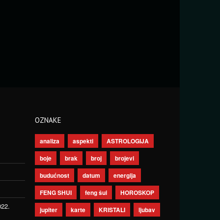
OZNAKE
analiza
aspekti
ASTROLOGIJA
boje
brak
broj
brojevi
budućnost
datum
energija
FENG SHUI
feng šui
HOROSKOP
022.
jupiter
karte
KRISTALI
ljubav