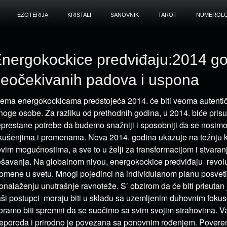
EZOTERIJA
KRISTALI
SANOVNIK
TAROT
NUMEROLO
nergokockice predviđaju:2014 g
eočekivanih padova i uspona
ema energokockicama predstojeća 2014. će biti veoma autenti
oge osobe. Za razliku od prethodnih godina, u 2014. biće pris
prestane potrebe da budemo snažniji i sposobniji da se nosim
kušenjima i promenama. Nova 2014. godina ukazuje na težnju
vim mogućnostima, a sve to u želji za transformacijom i stvaran
šavanja. Na globalnom nivou, energokockice predviđaju revol
omene u svetu. Mnogi pojedinci na individulanom planu posvet
onalaženju unutrašnje ravnoteže. S’ obzirom da će biti prisutan 
ši postupci moraju biti u skladu sa uzemljenim duhovnim foku
ramo biti spremni da se suočimo sa svim svojim strahovima. Va
eporoda i prirodno je povezana sa ponovnim rođenjem. Poverenj