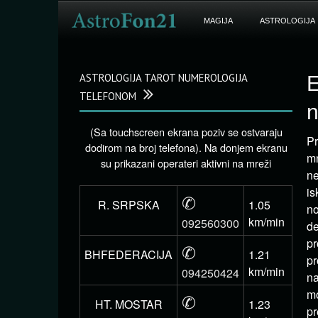
MAGIJA
ASTROLOGIJA
ASTROLOGIJA TAROT NUMEROLOGIJA
E
TELEFONOM
n
(Sa touchscreen ekrana poziv se ostvaraju
Pr
dodirom na broj telefona). Na donjem ekranu
mn
su prikazani operateri aktivni na mreži
ne
is
✆
R. SRPSKA
1.05
no
km/min
092560300
de
pr
✆
BHFEDERACIJA
1.21
pr
km/min
094250424
na
mo
✆
HT. MOSTAR
1.23
pr