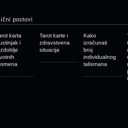
lični postovi
arot karta
Tarot karte i
Kako
stinjak i
zdravstvena
izračunati
azdoblje
situacija
broj
ivotnih
individualnog
romena
talismana