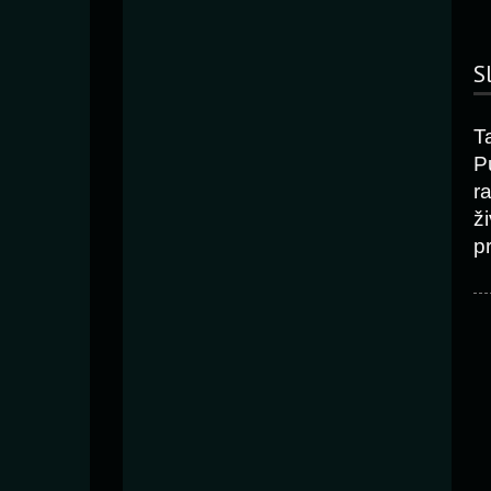
S
T
Pu
r
ž
p