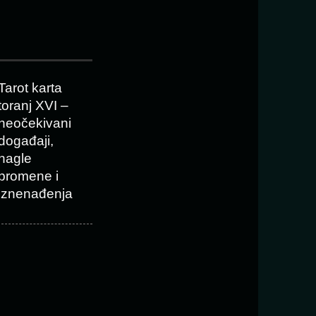
Tarot karta
toranj XVI –
neočekivani
događaji,
nagle
promene i
iznenađenja