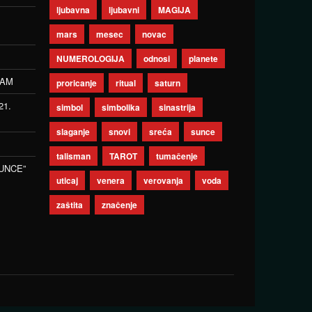
ljubavna
ljubavni
MAGIJA
mars
mesec
novac
NUMEROLOGIJA
odnosi
planete
ZAM
proricanje
ritual
saturn
21.
simbol
simbolika
sinastrija
slaganje
snovi
sreća
sunce
talisman
TAROT
tumačenje
UNCE”
uticaj
venera
verovanja
voda
zaštita
značenje