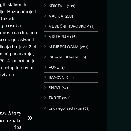
gih skrivenih
KRISTALI
(109)
ije. Razočarenje i
MAGIJA
(233)
 Takođe,
ogih osoba.
MESEČNI HOROSKOP
(1)
 odnosu sa drugima,
MISTERIJE
(16)
e mogu ostvariti
icaja brojeva 2, 4
NUMEROLOGIJA
(251)
sferi poslovanja,
PARANORMALNO
(5)
014. potrebno je
o ustupilo novim i
RUNE
(3)
 životu.
SANOVNIK
(4)
SNOVI
(67)
TAROT
(127)
Uncategorized @bs
(39)
ext Story
no u znaku
riba