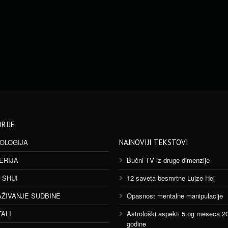
RIJE
OLOGIJA
NAJNOVIJI TEKSTOVI
ERIJA
Bučni TV iz druge dimenzije
 SHUI
12 saveta besmrtne Lujze Hej
AŽIVANJE SUDBINE
Opasnost mentalne manipulacije
TALI
Astrološki aspekti 5.og meseca 2
godine