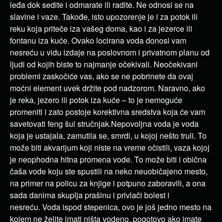
leđa dok sedite i odmarate ili radite. Ne odnosi se na
slavine i vaze. Takođe, isto upozorenje je i za potok ili
reku koja priteče iza vašeg doma, kao i za jezerce ili
fontanu iza kuće. Ovako locirana voda donosi vam
nesreću u vidu izdaje na poslovnom i privatnom planu od
ljudi od kojih biste to najmanje očekivali. Neočekivani
problemi zaskočiće vas, ako se ne pobrinete da ovaj
moćni element uvek držite pod nadzorom. Naravno, ako
je reka, jezero ili potok iza kuće – to je nemoguće
promeniti i zato postoje korektivna sredstva koja će vam
savetovati feng šui stručnjak.Nepovoljna voda je voda
koja je ustajala, zamutila se, smrdi, u kojoj nešto truli. To
može biti akvarijum koji niste na vreme očistili, vaza kojoj
je neophodna hitna promena vode. To može biti i obična
čaša vode koju ste spustili na neko neuobičajeno mesto,
na primer na policu za knjige i potpuno zaboravili, a ona
sada danima skuplja prašinu i privlači bolest i
nesreću. Voda ispod stepenica, ovo je još jedno mesto na
kojem ne želite imati ništa vodeno, pogotovo ako imate