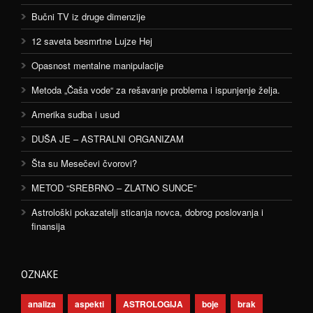
Bučni TV iz druge dimenzije
12 saveta besmrtne Lujze Hej
Opasnost mentalne manipulacije
Metoda „Čaša vode“ za rešavanje problema i ispunjenje želja.
Amerika sudba i usud
DUŠA JE – ASTRALNI ORGANIZAM
Šta su Mesečevi čvorovi?
METOD “SREBRNO – ZLATNO SUNCE”
Astrološki pokazatelji sticanja novca, dobrog poslovanja i
finansija
OZNAKE
analiza
aspekti
ASTROLOGIJA
boje
brak