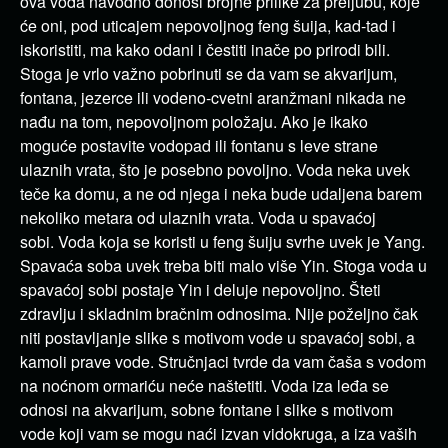
ova voda navodno donosi brojne prilike za preljubu, koje
će oni, pod uticajem nepovoljnog feng šuija, kad-tad i
iskoristiti, ma kako odani i čestiti inače po prirodi bili.
Stoga je vrlo važno pobrinuti se da vam se akvarijum,
fontana, jezerce ili vodeno-cvetni aranžmani nikada ne
nađu na tom, nepovoljnom položaju. Ako je ikako
moguće postavite vodopad ili fontanu s leve strane
ulaznih vrata, što je posebno povoljno. Voda neka uvek
teče ka domu, a ne od njega i neka bude udaljena barem
nekoliko metara od ulaznih vrata. Voda u spavaćoj
sobi. Voda koja se koristi u feng šuiju svrhe uvek je Yang.
Spavaća soba uvek treba biti malo više Yin. Stoga voda u
spavaćoj sobi postaje Yin i deluje nepovoljno. Šteti
zdravlju i skladnim bračnim odnosima. Nije poželjno čak
niti postavljanje slike s motivom vode u spavaćoj sobi, a
kamoli prave vode. Stručnjaci tvrde da vam čaša s vodom
na noćnom ormariću neće naštetiti. Voda iza leđa se
odnosi na akvarijum, sobne fontane i slike s motivom
vode koji vam se mogu naći izvan vidokruga, a iza vaših