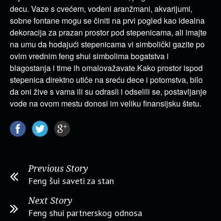
decu. Vaze s cvećem, vodeni aranžmani, akvarijumi,
sobne fontane mogu se činiti na prvi pogled kao idealna
dekoracija za prazan prostor pod stepenicama, ali imajte
na umu da hodajući stepenicama vi simbolički gazite po
ovim vrednim feng shui simbolima bogatstva i
blagostanja i time ih omalovažavate.Kako prostor ispod
stepenica direktno utiče na sreću dece i potomstva, bilo
da oni žive s vama ili su odrasli i odselili se, postavljanje
vode na ovom mestu donosi im veliku finansijsku štetu.
Previous Story
Feng šui saveti za stan
Next Story
Feng shui partnerskog odnosa