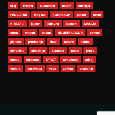
broj
brojevi
budućnost
datum
energija
FENG SHUI
feng šui
HOROSKOP
jupiter
karte
KRISTALI
ljubav
ljubavna
ljubavni
MAGIJA
mars
mesec
novac
NUMEROLOGIJA
odnosi
planete
proricanje
ritual
saturn
simbol
simbolika
sinastrija
slaganje
snovi
sreća
sunce
talisman
TAROT
tumačenje
uticaj
venera
verovanja
voda
zaštita
značenje