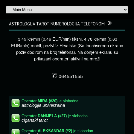
ASTROLOGIJA TAROT NUMEROLOGIJA TELEFONOM
3,49 kn/min (0,46 EUR/min) fiksni, 4,78 kn/min (0,63
EUR/min) mobil, pozivi iz Hrvatske (Sa touchscreen ekrana
poziv dodirom na broj telefona). Na donjem ekranu su
prikazani operateri aktivni na mreži
✆
064551555