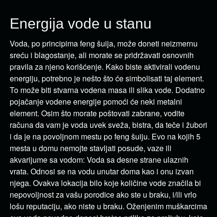
Energija vode u stanu
Voda, po principima feng šuija, može doneti neizmernu
sreću i blagostanje, ali morate se pridržavati osnovnih
pravila za njeno korišćenje. Kako biste aktivirali vodenu
energiju, potrebno je nešto što će simbolisati taj element.
To može biti stvarna vodena masa ili slika vode. Dodatno
pojačanje vodene energije pomoći će neki metalni
element. Osim što morate poštovati zabrane, vodite
računa da vam je voda uvek sveža, bistra, da teče i žubori
i da je na povoljnom mestu po feng šuiju. Evo na kojih 5
mesta u domu nemojte stavljati posude, vaze ili
akvarijume sa vodom: Voda sa desne strane ulaznih
vrata. Odnosi se na vodu unutar doma kao i onu izvan
njega. Ovakva lokacija bilo koje količine vode značila bi
nepovoljnost za vašu porodice ako ste u braku, i/ili vrlo
lošu reputaciju, ako niste u braku. Oženjenim muškarcima