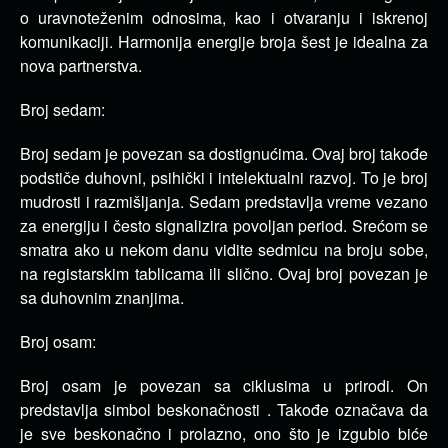
o uravnoteženim odnosima, kao i otvaranju i iskrenoj
komunikaciji. Harmonija energije broja šest je idealna za
nova partnerstva.
Broj sedam:
Broj sedam je povezan sa dostignućima. Ovaj broj takođe
podstiče duhovni, psihički i intelektualni razvoj. To je broj
mudrosti i razmišljanja. Sedam predstavlja vreme vezano
za energiju i često signalizira povoljan period. Srećom se
smatra ako u nekom danu vidite sedmicu na broju sobe,
na registarskim tablicama ili slično. Ovaj broj povezan je
sa duhovnim znanjima.
Broj osam:
Broj osam je povezan sa ciklusima u prirodi. On
predstavlja simbol beskonačnosti . Takođe označava da
je sve beskonačno i prolazno, ono što je izgubio biće