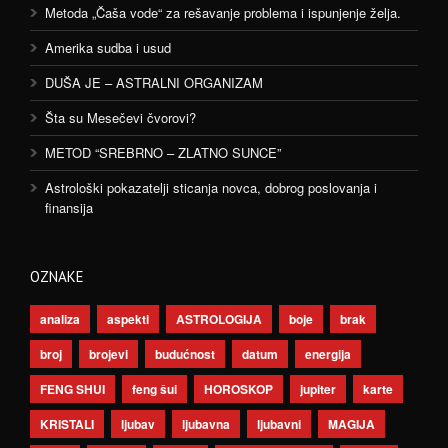
Metoda „Čaša vode“ za rešavanje problema i ispunjenje želja.
Amerika sudba i usud
DUŠA JE – ASTRALNI ORGANIZAM
Šta su Mesečevi čvorovi?
METOD “SREBRNO – ZLATNO SUNCE”
Astrološki pokazatelji sticanja novca, dobrog poslovanja i
finansija
OZNAKE
analiza
aspekti
ASTROLOGIJA
boje
brak
broj
brojevi
budućnost
datum
energija
FENG SHUI
feng šui
HOROSKOP
jupiter
karte
KRISTALI
ljubav
ljubavna
ljubavni
MAGIJA