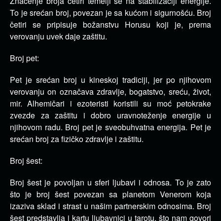
Značenje broja četiri temelji se na stabilizaciji energije.
To je srećan broj, povezan je sa kućom i sigurnošću. Broj
četiri se pripisuje božanstvu Horusu koji je, prema
verovanju uvek daje zaštitu.
Broj pet:
Pet je srećan broj u kineskoj tradiciji, jer po njihovom
verovanju on označava zdravlje, bogatstvo, sreću, život,
mir. Alhemičari i ezoteristi koristili su moć petokrake
zvezde za zaštitu i dobro uravnoteženje energije u
njihovom radu. Broj pet je sveobuhvatna energija. Pet je
srećan broj za fizičko zdravlje i zaštitu.
Broj šest:
Broj šest je povoljan u sferi ljubavi i odnosa. To je zato
što je broj šest povezan sa planetom Venerom koja
izaziva sklad i strast u našim partnerskim odnosima. Broj
šest predstavlja i kartu ljubavnici u tarotu, što nam govori