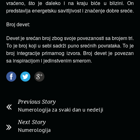
vraćeno, što je daleko i na kraju biće u blizini. On
predstavlja energetsku savitljivost i značenje dobre sreće.
Broj devet:
Devet je srećan broj zbog svoje povezanosti sa brojem tri.
To je broj koji u sebi sadrži puno srećnih povrataka. To je
broj integracije primarnog izvora. Broj devet je povezan
sa inspiracijom i jedinstvenim smerom.
Previous Story
Numerologija za svaki dan u nedelji
Next Story
Numerologija