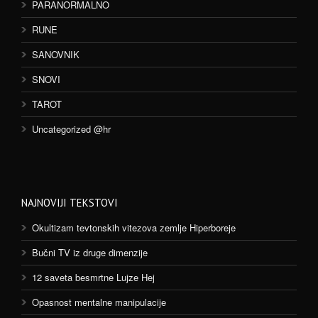
PARANORMALNO
RUNE
SANOVNIK
SNOVI
TAROT
Uncategorized @hr
NAJNOVIJI TEKSTOVI
Okultizam tevtonskih vitezova zemlje Hiperboreje
Bučni TV iz druge dimenzije
12 saveta besmrtne Lujze Hej
Opasnost mentalne manipulacije