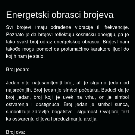
Energetski obrasci brojeva
Svi brojevi imaju određene vibracije ili frekvencije.
Poznato je da brojevi reflektuju kosmičku energiju, pa je
tako svaki
broj odraz energetskog obrasca. Brojevi nam
takođe mogu pomoći da protumačimo karaktere ljudi do
kojih nam je stalo.
Broj jedan:
Jedan nije najusamljeniji broj, ali je sigurno jedan od
najsrećnijih. Broj jedan je simbol početaka. Budući da je
broj jedan, broj koji je uvek na vrhu, on je simbol
ostvarenja i dostignuća. Broj jedan je simbol sunca,
simbolizuje zdravlje, bogatstvo i sigurnost. Ovaj broj teži
ka ostvarenju ciljeva i preduzimanju akcija.
Broj dva: