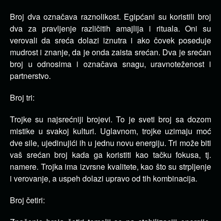
Broj dva označava raznolikost. Egipćani su koristili broj
dva za pravljenje različitih amajlija i rituala. Oni su
verovali da sreća dolazi iznutra i ako čovek poseduje
mudrost i znanje, da je onda zaista srećan. Dva je srećan
broj u odnosima i označava snagu, uravnoteženost i
partnerstvo.
Broj tri:
Trojke su najsrećniji brojevi. To je sveti broj sa dozom
mistike u svakoj kulturi. Uglavnom, trojke uzimaju moć
dve sile, ujedinujići ih u jednu novu energiju. Tri može biti
vaš srećan broj kada ga koristiti kao tačku fokusa, tj.
namere. Trojka ima izvrsne kvalitete, kao što su strpljenje
i verovanje, a uspeh dolazi upravo od tih kombinacija.
Broj četiri: