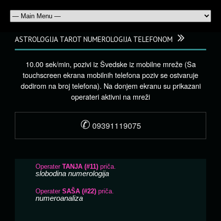
ASTROLOGIJA TAROT NUMEROLOGIJA TELEFONOM
10.00 sek/min, pozivi iz Švedske iz mobilne mreže (Sa
touchscreen ekrana mobilnih telefona poziv se ostvaruje
dodirom na broj telefona). Na donjem ekranu su prikazani
operateri aktivni na mreži
✆
09391119075