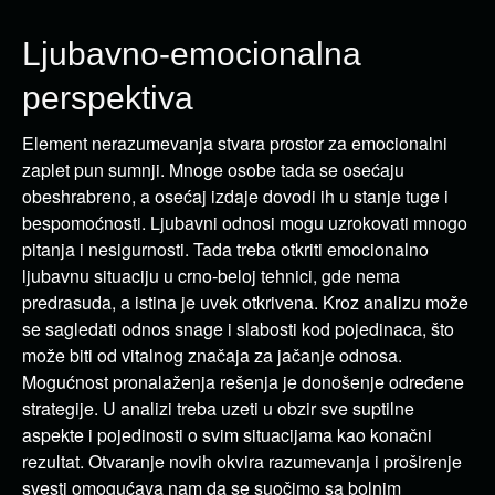
Ljubavno-emocionalna
perspektiva
Element nerazumevanja stvara prostor za emocionalni
zaplet pun sumnji. Mnoge osobe tada se osećaju
obeshrabreno, a osećaj izdaje dovodi ih u stanje tuge i
bespomoćnosti. Ljubavni odnosi mogu uzrokovati mnogo
pitanja i nesigurnosti. Tada treba otkriti emocionalno
ljubavnu situaciju u crno-beloj tehnici, gde nema
predrasuda, a istina je uvek otkrivena. Kroz analizu može
se sagledati odnos snage i slabosti kod pojedinaca, što
može biti od vitalnog značaja za jačanje odnosa.
Mogućnost pronalaženja rešenja je donošenje određene
strategije. U analizi treba uzeti u obzir sve suptilne
aspekte i pojedinosti o svim situacijama kao konačni
rezultat. Otvaranje novih okvira razumevanja i proširenje
svesti omogućava nam da se suočimo sa bolnim