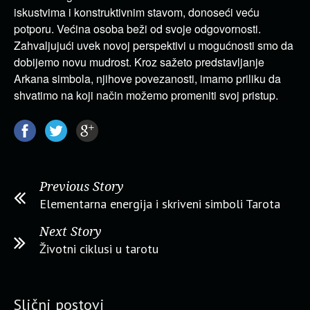
iskustvima i konstruktivnim stavom, donoseći veću
potporu. Većina osoba beži od svoje odgovornosti.
Zahvaljujući uvek novoj perspektivi u mogućnosti smo da
dobijemo novu mudrost. Kroz sažeto predstavljanje
Arkana simbola, njihove povezanosti, imamo priliku da
shvatimo na koji način možemo promeniti svoj pristup.
Previous Story
Elementarna energija i skriveni simboli Tarota
Next Story
Životni ciklusi u tarotu
Slični postovi