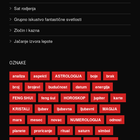
Sat rodjenja
Grupno iskustvo fantastične svetlosti
Zločin i kazna
Jačanje izvora lepote
OZNAKE
analiza
aspekti
ASTROLOGIJA
boje
brak
broj
brojevi
budućnost
datum
energija
FENG SHUI
feng šui
HOROSKOP
jupiter
karte
KRISTALI
ljubav
ljubavna
ljubavni
MAGIJA
mars
mesec
novac
NUMEROLOGIJA
odnosi
planete
proricanje
ritual
saturn
simbol