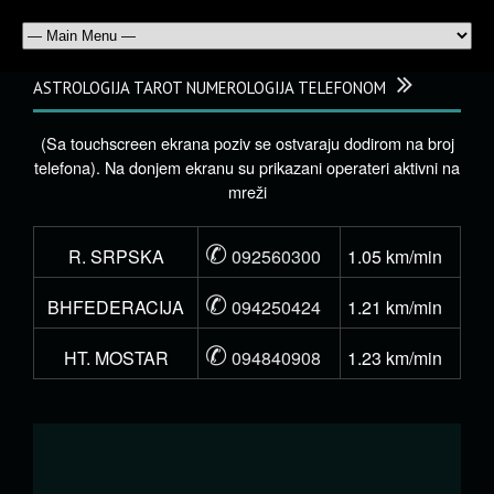
ASTROLOGIJA TAROT NUMEROLOGIJA TELEFONOM
(Sa touchscreen ekrana poziv se ostvaraju dodirom na broj
telefona). Na donjem ekranu su prikazani operateri aktivni na
mreži
✆
R. SRPSKA
092560300
1.05 km/min
✆
BHFEDERACIJA
094250424
1.21 km/min
✆
HT. MOSTAR
094840908
1.23 km/min