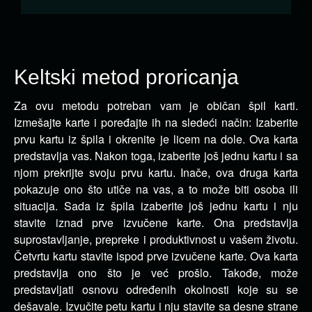
Keltski metod proricanja
Za ovu metodu potreban vam je običan špil karti.
Izmešajte karte i poređajte ih na sledeći način:
Izaberite
prvu kartu iz špila i okrenite je licem na dole. Ova karta
predstavlja vas. Nakon toga, izaberite još jednu kartu i sa
njom prekrijte svoju prvu kartu. Inače, ova druga karta
pokazuje ono što utiče na vas, a to može biti osoba ili
situacija. Sada iz špila izaberite još jednu kartu i nju
stavite iznad prve izvučene karte. Ona predstavlja
suprostavljanje, prepreke i produktivnost u vašem životu.
Četvrtu kartu stavite ispod prve izvučene karte. Ova karta
predstavlja ono što je već prošlo. Takođe, može
predstavljati osnovu određenih okolnosti koje su se
dešavale. Izvučite petu kartu i nju stavite sa desne strane