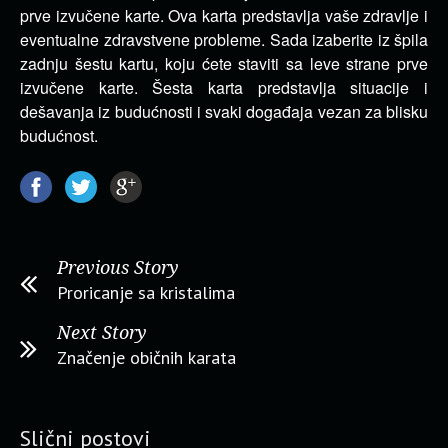
prve izvučene karte. Ova karta predstavlja vaše zdravlje i
eventualne zdravstvene probleme. Sada izaberite iz špila
zadnju šestu kartu, koju ćete staviti sa leve strane prve
izvučene karte. Šesta karta predstavlja situacije i
dešavanja iz budućnosti i svaki događaja vezan za blisku
budućnost.
Previous Story
Proricanje sa kristalima
Next Story
Značenje običnih karata
Slični postovi