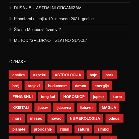
DUŠA JE – ASTRALNI ORGANIZAM
Planetarni uticaji u 10. mesecu 2021. godine
Šta su Mesečevi čvorovi?
METOD “SREBRNO – ZLATNO SUNCE”
OZNAKE
analiza
aspekti
ASTROLOGIJA
boje
brak
broj
brojevi
budućnost
datum
energija
FENG SHUI
feng šui
HOROSKOP
jupiter
karte
KRISTALI
ljubav
ljubavna
ljubavni
MAGIJA
mars
mesec
novac
NUMEROLOGIJA
odnosi
planete
proricanje
ritual
saturn
simbol