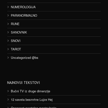
NUMEROLOGIJA
PARANORMALNO
RUNE
SANOVNIK
SNOVI
TAROT
Uncategorized @bs
NAJNOVIJI TEKSTOVI
Bučni TV iz druge dimenzije
12 saveta besmrtne Lujze Hej
Opasnost mentalne manipulacije