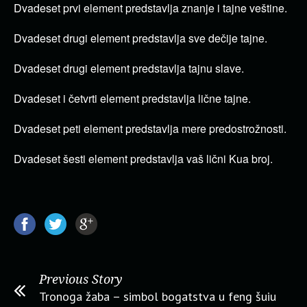
Dvadeset prvi element predstavlja znanje i tajne veštine.
Dvadeset drugi element predstavlja sve dečije tajne.
Dvadeset drugi element predstavlja tajnu slave.
Dvadeset i četvrti element predstavlja lične tajne.
Dvadeset peti element predstavlja mere predostrožnosti.
Dvadeset šesti element predstavlja vaš lični Kua broj.
Previous Story
Tronoga žaba – simbol bogatstva u feng šuiu