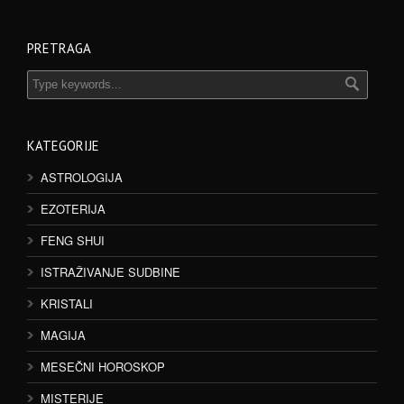
PRETRAGA
KATEGORIJE
ASTROLOGIJA
EZOTERIJA
FENG SHUI
ISTRAŽIVANJE SUDBINE
KRISTALI
MAGIJA
MESEČNI HOROSKOP
MISTERIJE