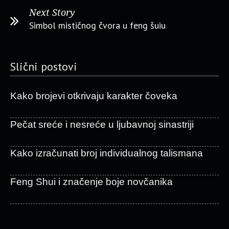
Next Story
Simbol mističnog čvora u feng šuiu
Slični postovi
Kako brojevi otkrivaju karakter čoveka
Pečat sreće i nesreće u ljubavnoj sinastriji
Kako izračunati broj individualnog talismana
Feng Shui i značenje boje novčanika