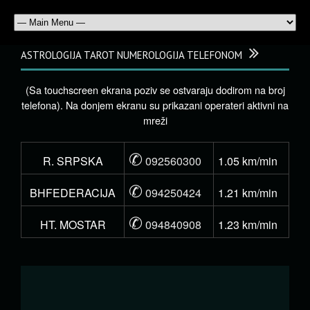
ASTROLOGIJA TAROT NUMEROLOGIJA TELEFONOM
(Sa touchscreen ekrana poziv se ostvaraju dodirom na broj
telefona). Na donjem ekranu su prikazani operateri aktivni na
mreži
✆
R. SRPSKA
092560300
1.05 km/min
✆
BHFEDERACIJA
094250424
1.21 km/min
✆
HT. MOSTAR
094840908
1.23 km/min