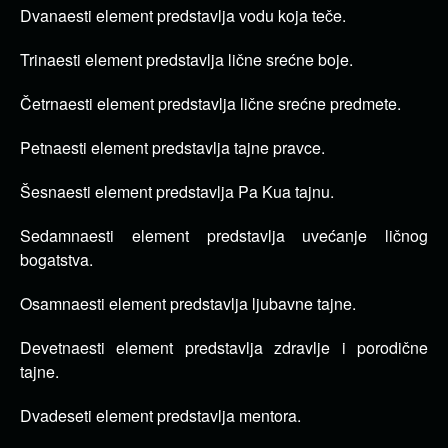
Dvanaesti element predstavlja vodu koja teče.
Trinaesti element predstavlja lične srećne boje.
Četrnaesti element predstavlja lične srećne predmete.
Petnaesti element predstavlja tajne pravce.
Šesnaesti element predstavlja Pa Kua tajnu.
Sedamnaesti element predstavlja uvećanje ličnog
bogatstva.
Osamnaesti element predstavlja ljubavne tajne.
Devetnaesti element predstavlja zdravlje i porodične
tajne.
Dvadeseti element predstavlja mentora.