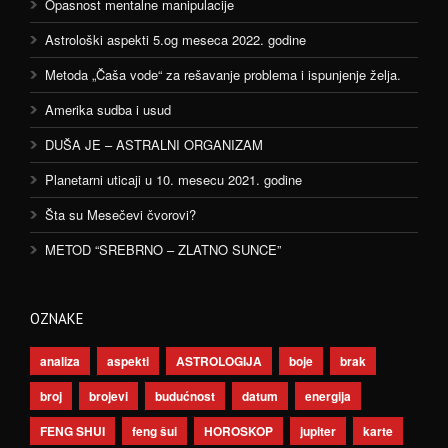
Opasnost mentalne manipulacije
Astrološki aspekti 5.og meseca 2022. godine
Metoda „Čaša vode“ za rešavanje problema i ispunjenje želja.
Amerika sudba i usud
DUŠA JE – ASTRALNI ORGANIZAM
Planetarni uticaji u 10. mesecu 2021. godine
Šta su Mesečevi čvorovi?
METOD “SREBRNO – ZLATNO SUNCE”
OZNAKE
analiza
aspekti
ASTROLOGIJA
boje
brak
broj
brojevi
budućnost
datum
energija
FENG SHUI
feng šui
HOROSKOP
jupiter
karte