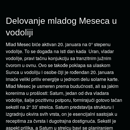
Delovanje mladog Meseca u
vodoliji
Mlad Mesec biće aktivan 20. januara na 0° stepenu
vodolije. To se događa na isti dan kada Uran, vladar
vodolije, pravi tačnu konjukciju sa tranzitnim južnim
čvorom u ovnu. Ovo se takođe poklapa sa ulaskom
Sunca u vodoliju i osobe čiji je rođendan 20. januara
imaće veliki priliv energije u jednom delu solarne karte.
Mlad Mesec je usmeren prema budućnosti, ali sa jakim
korenima u prošlosti: Saturn, jedan od dva vladara
vodolije, šalje pozitivnu potporu, formirajući gotovo tačan
sekstil na 2° 33′ strelca. Saturn predstavlja strukturu i
izgradnju okvira svih vrsta, on je esencijalni sastojak u
receptima za čvrsta i dugotrajna dostignuća. Sekstil je
aspekt prilika, a Saturn u strelcu bavi se planiranjem