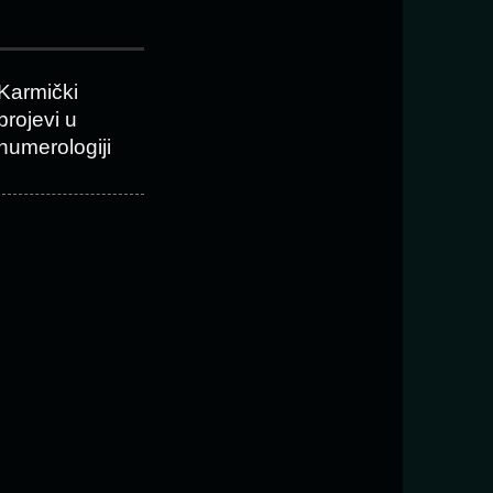
Karmički
brojevi u
numerologiji