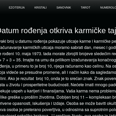
EZOTERIJA
KRISTALI
SANOVNIK
TAROT
NUMEROLO
atum rođenja otkriva karmičke ta
aki broj u datumu rođenja pokazuje uticaje karme i karmičke pe
računavanje karmičkih uticaja moramo sabrati dan, mesec i god
e rođeni 10. maja 1973. tada morate zbrojiti brojeve sledećim re
+ 7 + 3 = 35. Imajte na umu da prilikom izračunavanja konačno
đenja, u primeru to je broj 10, njega računamo kao celinu. Na 
oja videće se presudne promene, ali i način kako da sagledamo
lini. Ako je rezultat broj 10, onda je to srećan znak. Znak povere
sta u životu i prosperitetne budućnosti. Nećete imati mnogo pad
ekuje uspeh u karijeri i finansijama. Vaša karma nema problema, 
like greške u prošlim životima. Dobijen broj 11 – kompleksan b
rivene opasnosti, iskušenja i izdaje. Osoba se može baviti okul
kva osoba je preterano poverljiva, u odnosima sa suprotnim polo
gućnost nekoliko brakova. U prošlom životu, ova osoba je izda