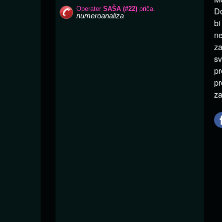
Do
bi
ne
za
sv
pr
pr
za