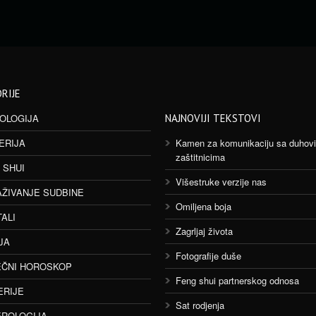
RIJE
OLOGIJA
NAJNOVIJI TEKSTOVI
ERIJA
Kamen za komunikaciju sa duhov
zaštitnicima
 SHUI
Višestruke verzije nas
AŽIVANJE SUDBINE
Omiljena boja
TALI
Zagrljaj života
JA
Fotografije duše
ČNI HOROSKOP
Feng shui partnerskog odnosa
ERIJE
Sat rodjenja
ROLOGIJA