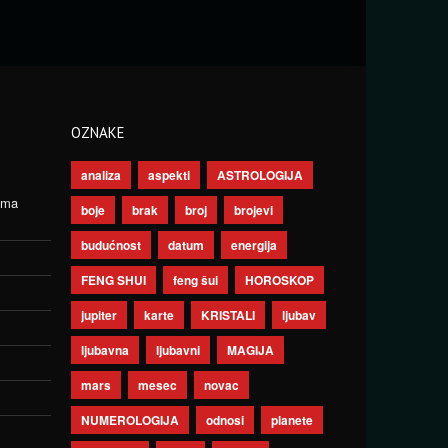
OZNAKE
analiza
aspekti
ASTROLOGIJA
ima
boje
brak
broj
brojevi
budućnost
datum
energija
FENG SHUI
feng šui
HOROSKOP
jupiter
karte
KRISTALI
ljubav
ljubavna
ljubavni
MAGIJA
mars
mesec
novac
NUMEROLOGIJA
odnosi
planete