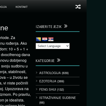
GIJA
KONTAKT
jne
IZABERITE JEZIK
riode. Za
inu rođenja. Ako
dom: 10 + 5 + 1 +
g dvocifrenog dana
osnovu dobijenog
KATEGORIJE
 svoju sudbinu u
nja, stabilnosti,
ASTROLOGIJA
(639)
ova – u životu se
EZOTERIJA
(369)
vi niste počinili
roj. Upozorava na
FENG SHUI
(132)
tizmom. Po pravilu,
ISTRAŽIVANJE SUDBINE
m je idealista.
(66)
la voljeno biće.