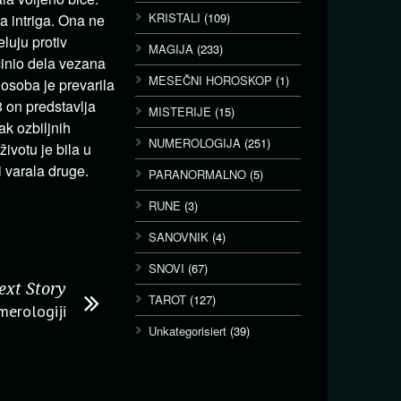
KRISTALI
(109)
a intriga. Ona ne
eluju protiv
MAGIJA
(233)
činio dela vezana
MESEČNI HOROSKOP
(1)
 osoba je prevarila
 on predstavlja
MISTERIJE
(15)
k ozbiljnih
NUMEROLOGIJA
(251)
ivotu je bila u
i varala druge.
PARANORMALNO
(5)
RUNE
(3)
SANOVNIK
(4)
SNOVI
(67)
ext Story
TAROT
(127)
merologiji
Unkategorisiert
(39)