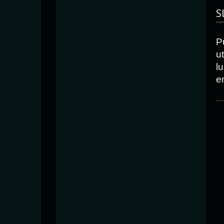
S
P
ut
l
e