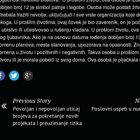
bijen broj 12 je simbol patnje i tegobe. Osoba može postati žrtv
 trebala tražiti nevolje, uključujući i sve vrste organizacija koje d
koga. U prošlim životima, ovaj čovek je bio zaverenik, on je po
 ubistvo ili učestvovao u rušenju vladara. U prošlom životu, ova
og ljubavnika. Ako je na osnovu datuma rođenja dobijen broj 13
omenu planova, mesta stanovanja, upozorava na opasnosti. Zna
omena u životu i pozitivnih i negativnih. Takva osoba u prošlom ž
tvoru ili je morala pobeći iz svog doma. Ova osoba je pljačkala 
Previous Story
N
Povoljan i nepovoljan uticaj
Poslovni uspeh u nu
brojeva za pokretanje novih
projekata i preuzimanje rizika