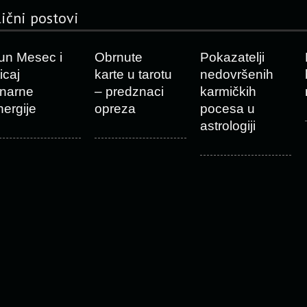
lični postovi
un Mesec i
Obrnute
Pokazatelji
icaj
karte u tarotu
nedovršenih
unarne
– predznaci
karmičkih
nergije
opreza
pocesa u
astrologiji