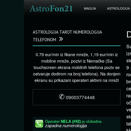
MAGIJA
ASTROLOGIJA
ASTROLOGIJA TAROT NUMEROLOGIJA
D
TELEFONOM
Sv
iz
0.79 eur/min iz fiksne mreže, 1,19 eur/min iz
st
mobilne mreže, pozivi iz Nemačke (Sa
touchscreen ekrana mobilnih telefona poziv se
9 
ostvaruje dodirom na broj telefona). Na donjem
ro
ekranu su prikazani operateri aktivni na mreži
br
ce
✆
ra
09003774448
oč
ve
sk
ta
Mo