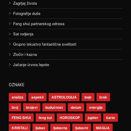
Zagrljaj života
Fotografije duše
Feng shui partnerskog odnosa
Sat rodjenja
Grupno iskustvo fantastične svetlosti
Zločin i kazna
Jačanje izvora lepote
OZNAKE
analiza
aspekti
ASTROLOGIJA
boje
brak
broj
brojevi
budućnost
datum
energija
FENG SHUI
feng šui
HOROSKOP
jupiter
karte
KRISTALI
ljubav
ljubavna
ljubavni
MAGIJA