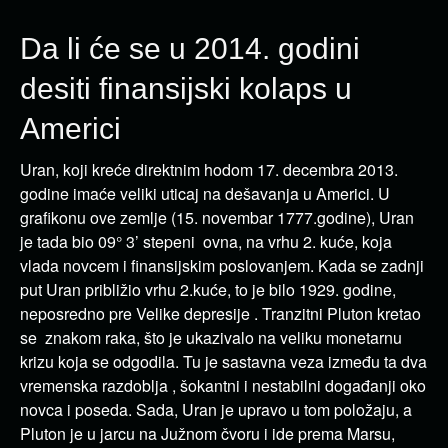
Da li će se u 2014. godini
desiti finansijski kolaps u
Americi
Uran, koji kreće direktnim hodom 17. decembra 2013.
godine imaće veliki uticaj na dešavanja u Americi. U
grafikonu ove zemlje (15. novembar 1777.godine), Uran
je tada bio 09° 3’ stepeni ovna, na vrhu 2. kuće, koja
vlada novcem i finansijskim poslovanjem. Kada se zadnji
put Uran približio vrhu 2.kuće, to je bilo 1929. godine,
neposredno pre Velike depresije . Tranzitni Pluton kretao
se znakom raka, što je ukazivalo na veliku monetarnu
krizu koja se odgodila. Tu je sastavna veza između ta dva
vremenska razdoblja , šokantni i nestabilni događanji oko
novca i poseda. Sada, Uran je upravo u tom položaju, a
Pluton je u jarcu na Južnom čvoru i ide prema Marsu,