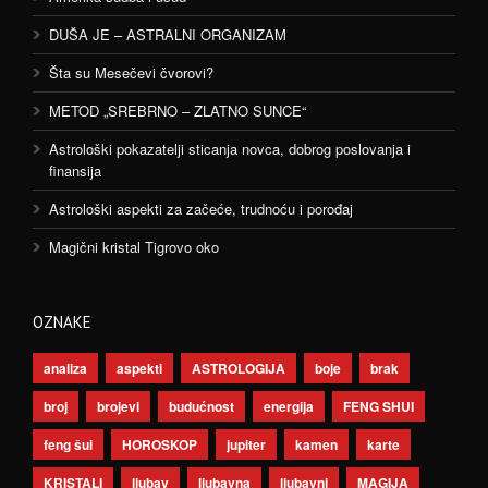
DUŠA JE – ASTRALNI ORGANIZAM
Šta su Mesečevi čvorovi?
METOD „SREBRNO – ZLATNO SUNCE“
Astrološki pokazatelji sticanja novca, dobrog poslovanja i
finansija
Astrološki aspekti za začeće, trudnoću i porođaj
Magični kristal Tigrovo oko
OZNAKE
analiza
aspekti
ASTROLOGIJA
boje
brak
broj
brojevi
budućnost
energija
FENG SHUI
feng šui
HOROSKOP
jupiter
kamen
karte
KRISTALI
ljubav
ljubavna
ljubavni
MAGIJA