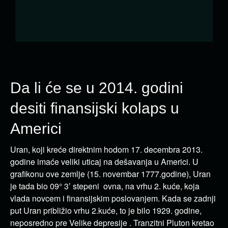
Da li će se u 2014. godini
desiti finansijski kolaps u
Americi
Uran, koji kreće direktnim hodom 17. decembra 2013.
godine imaće veliki uticaj na dešavanja u Americi. U
grafikonu ove zemlje (15. novembar 1777.godine), Uran
je tada bio 09° 3’ stepeni ovna, na vrhu 2. kuće, koja
vlada novcem i finansijskim poslovanjem. Kada se zadnji
put Uran približio vrhu 2.kuće, to je bilo 1929. godine,
neposredno pre Velike depresije . Tranzitni Pluton kretao