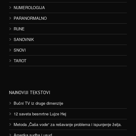
NUMEROLOGIJA
PARANORMALNO
RUNE
SANOVNIK
SNOVI
TAROT
NAJNOVIJI TEKSTOVI
Bučni TV iz druge dimenzije
12 saveta besmrtne Lujze Hej
Metoda „Čaša vode“ za rešavanje problema i ispunjenje želja.
Amerika sudba i usud