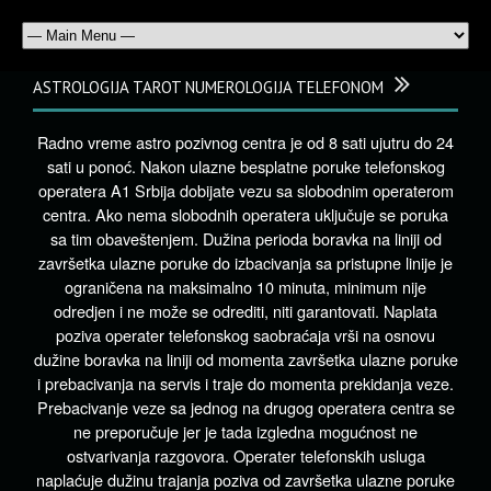
ASTROLOGIJA TAROT NUMEROLOGIJA TELEFONOM
Radno vreme astro pozivnog centra je od 8 sati ujutru do 24
sati u ponoć. Nakon ulazne besplatne poruke telefonskog
operatera A1 Srbija dobijate vezu sa slobodnim operaterom
centra. Ako nema slobodnih operatera uključuje se poruka
sa tim obaveštenjem. Dužina perioda boravka na liniji od
završetka ulazne poruke do izbacivanja sa pristupne linije je
ograničena na maksimalno 10 minuta, minimum nije
odredjen i ne može se odrediti, niti garantovati. Naplata
poziva operater telefonskog saobraćaja vrši na osnovu
dužine boravka na liniji od momenta završetka ulazne poruke
i prebacivanja na servis i traje do momenta prekidanja veze.
Prebacivanje veze sa jednog na drugog operatera centra se
ne preporučuje jer je tada izgledna mogućnost ne
ostvarivanja razgovora. Operater telefonskih usluga
naplaćuje dužinu trajanja poziva od završetka ulazne poruke