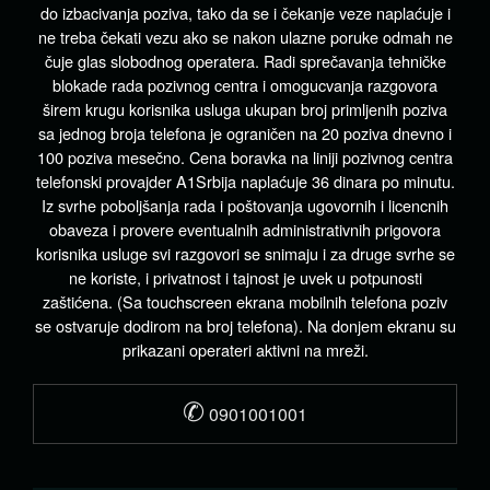
do izbacivanja poziva, tako da se i čekanje veze naplaćuje i
ne treba čekati vezu ako se nakon ulazne poruke odmah ne
čuje glas slobodnog operatera. Radi sprečavanja tehničke
blokade rada pozivnog centra i omogucvanja razgovora
širem krugu korisnika usluga ukupan broj primljenih poziva
sa jednog broja telefona je ograničen na 20 poziva dnevno i
100 poziva mesečno. Cena boravka na liniji pozivnog centra
telefonski provajder A1Srbija naplaćuje 36 dinara po minutu.
Iz svrhe poboljšanja rada i poštovanja ugovornih i licencnih
obaveza i provere eventualnih administrativnih prigovora
korisnika usluge svi razgovori se snimaju i za druge svrhe se
ne koriste, i privatnost i tajnost je uvek u potpunosti
zaštićena. (Sa touchscreen ekrana mobilnih telefona poziv
se ostvaruje dodirom na broj telefona). Na donjem ekranu su
prikazani operateri aktivni na mreži.
✆
0901001001