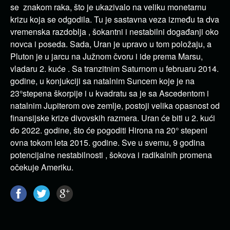
se znakom raka, što je ukazivalo na veliku monetarnu
krizu koja se odgodila. Tu je sastavna veza između ta dva
vremenska razdoblja , šokantni i nestabilni događanji oko
novca i poseda. Sada, Uran je upravo u tom položaju, a
Pluton je u jarcu na Južnom čvoru i ide prema Marsu,
vladaru 2. kuće . Sa tranzitnim Saturnom u februaru 2014.
godine, u konjukciji sa natalnim Suncem koje je na
23°stepena škorpije i u kvadratu sa je sa Ascedentom i
natalnim Jupiterom ove zemlje, postoji velika opasnost od
finansijske krize divovskih razmera. Uran će biti u 2. kući
do 2022. godine, što će pogoditi Hirona na 20° stepeni
ovna tokom leta 2015. godine. Sve u svemu, 9 godina
potencijalne nestabilnosti , šokova i radikalnih promena
očekuje Ameriku.