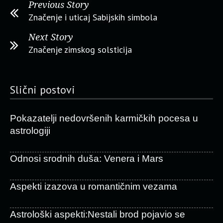
Previous Story
Značenje i uticaj Sabijskih simbola
Next Story
Značenje zimskog solsticija
Slični postovi
Pokazatelji nedovršenih karmičkih pocesa u
astrologiji
Odnosi srodnih duša: Venera i Mars
Aspekti izazova u romantičnim vezama
Astrološki aspekti:Nestali brod pojavio se