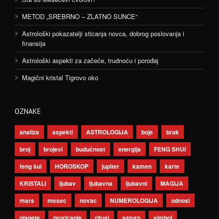
METOD „SREBRNO – ZLATNO SUNCE“
Astrološki pokazatelji sticanja novca, dobrog poslovanja i
finansija
Astrološki aspekti za začeće, trudnoću i porođaj
Magični kristal Tigrovo oko
OZNAKE
analiza
aspekti
ASTROLOGIJA
boje
brak
broj
brojevi
budućnost
energija
FENG SHUI
feng šui
HOROSKOP
jupiter
kamen
karte
KRISTALI
ljubav
ljubavna
ljubavni
MAGIJA
mars
mesec
novac
NUMEROLOGIJA
odnosi
planete
proricanje
ritual
saturn
simbol