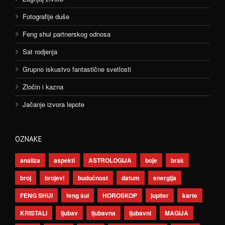
Fotografije duše
Feng shui partnerskog odnosa
Sat rodjenja
Grupno iskustvo fantastične svetlosti
Zločin i kazna
Jačanje izvora lepote
OZNAKE
analiza
aspekti
ASTROLOGIJA
boje
brak
broj
brojevi
budućnost
datum
energija
FENG SHUI
feng šui
HOROSKOP
jupiter
karte
KRISTALI
ljubav
ljubavna
ljubavni
MAGIJA