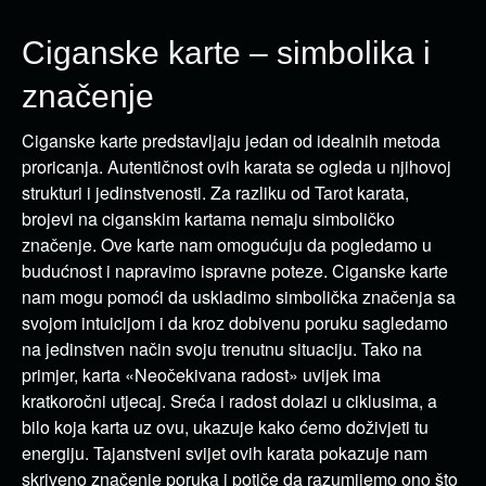
Ciganske karte – simbolika i
značenje
Ciganske karte predstavljaju jedan od idealnih metoda
proricanja. Autentičnost ovih karata se ogleda u njihovoj
strukturi i jedinstvenosti. Za razliku od Tarot karata,
brojevi na ciganskim kartama nemaju simboličko
značenje. Ove karte nam omogućuju da pogledamo u
budućnost i napravimo ispravne poteze. Ciganske karte
nam mogu pomoći da uskladimo simbolička značenja sa
svojom intuicijom i da kroz dobivenu poruku sagledamo
na jedinstven način svoju trenutnu situaciju. Tako na
primjer, karta «Neočekivana radost» uvijek ima
kratkoročni utjecaj. Sreća i radost dolazi u ciklusima, a
bilo koja karta uz ovu, ukazuje kako ćemo doživjeti tu
energiju. Tajanstveni svijet ovih karata pokazuje nam
skriveno značenje poruka i potiče da razumijemo ono što