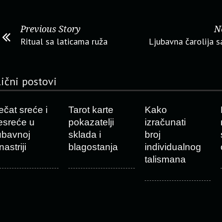
Previous Story
N
Ritual sa laticama ruža
Ljubavna čarolija 
lični postovi
ečat sreće i
Tarot karte
Kako
esreće u
pokazatelji
izračunati
jubavnoj
sklada i
broj
nastriji
blagostanja
individualnog
talismana