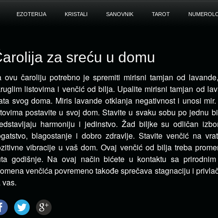
EZOTERIJA
KRISTALI
SANOVNIK
TAROT
NUMEROLO
arolija za sreću u domu
 ovu čaroliju potrebno je spremiti mirisni tamjan od lavande,
ruglim listovima i venčić od bilja.
Upalite mirisni tamjan od lav
ata svog doma. Miris lavande otklanja negativnost i unosi mir.
stovima postavite u svoj dom. Stavite u svaku sobu po jednu bilj
edstavljaju harmoniju i jedinstvo. Žad biljke su odličan izbo
gatstvo, blagostanje i dobro zdravlje. Stavite venčić na vrat
zitivne vibracije u vaš dom. Ovaj venčić od bilja treba promen
ta godišnje. Na ovaj način bićete u kontaktu sa prirodnim 
omena venčića povremeno takođe sprečava stagnaciju i privla
 vas.