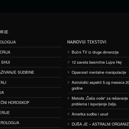
RIJE
OLOGIJA
NAJNOVIJI TEKSTOVI
ERIJA
Bučni TV iz druge dimenzije
 SHUI
12 saveta besmrtne Lujze Hej
AŽIVANJE SUDBINE
Opasnost mentalne manipulacije
TALI
Astrološki aspekti 5.og meseca 2
godine
JA
Metoda „Čaša vode“ za rešavanje
ČNI HOROSKOP
problema i ispunjenje želja.
ERIJE
Amerika sudba i usud
ROLOGIJA
DUŠA JE – ASTRALNI ORGANI