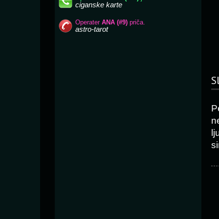
S
P
n
l
si