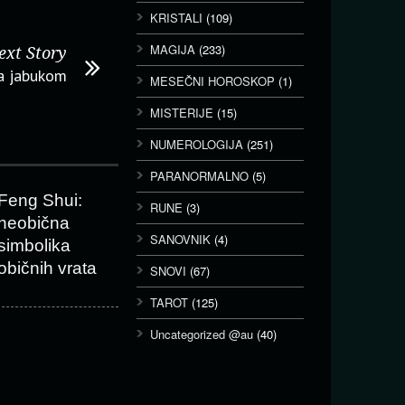
KRISTALI
(109)
MAGIJA
(233)
ext Story
sa jabukom
MESEČNI HOROSKOP
(1)
MISTERIJE
(15)
NUMEROLOGIJA
(251)
PARANORMALNO
(5)
Feng Shui:
RUNE
(3)
neobična
SANOVNIK
(4)
simbolika
običnih vrata
SNOVI
(67)
TAROT
(125)
Uncategorized @au
(40)