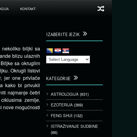
GIJA
KONTAKT
IZABERITE JEZIK
 nekoliko biljki sa
ande blizu ulaznih
 Biljke sa okruglim
ku. Okrugli listovi
r, jer one privlače
KATEGORIJE
a kako bi privukli
iti najmanje četiri
ASTROLOGIJA
(631)
ciklusima zemlje.
EZOTERIJA
(369)
či nove mogućnosti
FENG SHUI
(132)
ISTRAŽIVANJE SUDBINE
(66)