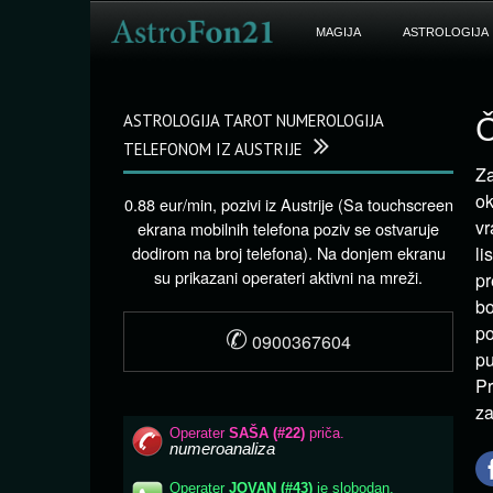
MAGIJA
ASTROLOGIJA
ASTROLOGIJA TAROT NUMEROLOGIJA
Č
TELEFONOM IZ AUSTRIJE
Za
ok
0.88 eur/min, pozivi iz Austrije (Sa touchscreen
vr
ekrana mobilnih telefona poziv se ostvaruje
dodirom na broj telefona). Na donjem ekranu
li
su prikazani operateri aktivni na mreži.
pr
bo
✆
po
0900367604
pu
Pr
za