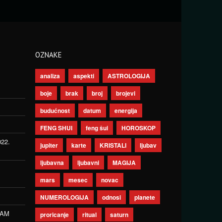
OZNAKE
analiza
aspekti
ASTROLOGIJA
boje
brak
broj
brojevi
budućnost
datum
energija
FENG SHUI
feng šui
HOROSKOP
022.
jupiter
karte
KRISTALI
ljubav
ljubavna
ljubavni
MAGIJA
mars
mesec
novac
NUMEROLOGIJA
odnosi
planete
ZAM
proricanje
ritual
saturn