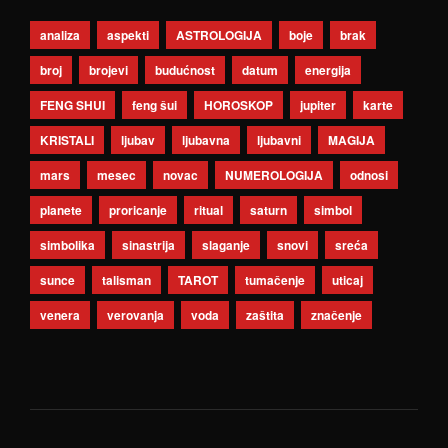
analiza
aspekti
ASTROLOGIJA
boje
brak
broj
brojevi
budućnost
datum
energija
FENG SHUI
feng šui
HOROSKOP
jupiter
karte
KRISTALI
ljubav
ljubavna
ljubavni
MAGIJA
mars
mesec
novac
NUMEROLOGIJA
odnosi
planete
proricanje
ritual
saturn
simbol
simbolika
sinastrija
slaganje
snovi
sreća
sunce
talisman
TAROT
tumačenje
uticaj
venera
verovanja
voda
zaštita
značenje