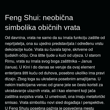
Feng Shui: neobična
simbolika običnih vrata
Od davnina, vrata ne samo da su imala funkciju zaštite od
neprijatelja, ona su ujedno predstavljala i određenu vrstu
dekoracije kuće. Vrata su čuvala tajne, skrivene od
ljudskih očiju. Ona štite ljude u kući od uljeza. U starom
Rimu, vrata su imala svog boga zaštitnika – Janus
(ianua). U Kini i do danas se veruje da ovaj element
enterijera štiti kuću od duhova, posebno ukoliko ima pravi
dizajn. Zbog toga su ukrašena posebnim amajlijama. U
nekim tradicijama venac od grane jele se često koristi za
ukrašavanje ulaznih vrata, ali i kao element koji jača
zaštitna svojstva vrata. U umetnosti, ona imaju metaforički
smisao. Vrata simbolišu novi sled događaja i perspektive.
U Feng Shuiu posebna pažnja je posvećena mestu