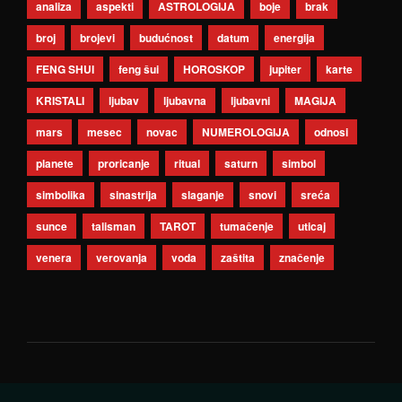
analiza
aspekti
ASTROLOGIJA
boje
brak
broj
brojevi
budućnost
datum
energija
FENG SHUI
feng šui
HOROSKOP
jupiter
karte
KRISTALI
ljubav
ljubavna
ljubavni
MAGIJA
mars
mesec
novac
NUMEROLOGIJA
odnosi
planete
proricanje
ritual
saturn
simbol
simbolika
sinastrija
slaganje
snovi
sreća
sunce
talisman
TAROT
tumačenje
uticaj
venera
verovanja
voda
zaštita
značenje