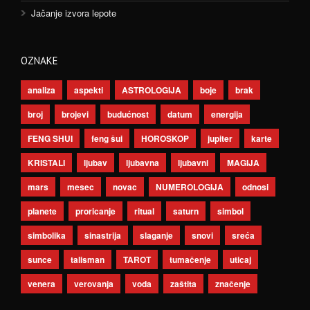
Jačanje izvora lepote
OZNAKE
analiza
aspekti
ASTROLOGIJA
boje
brak
broj
brojevi
budućnost
datum
energija
FENG SHUI
feng šui
HOROSKOP
jupiter
karte
KRISTALI
ljubav
ljubavna
ljubavni
MAGIJA
mars
mesec
novac
NUMEROLOGIJA
odnosi
planete
proricanje
ritual
saturn
simbol
simbolika
sinastrija
slaganje
snovi
sreća
sunce
talisman
TAROT
tumačenje
uticaj
venera
verovanja
voda
zaštita
značenje