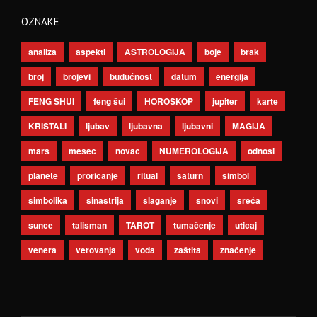
OZNAKE
analiza
aspekti
ASTROLOGIJA
boje
brak
broj
brojevi
budućnost
datum
energija
FENG SHUI
feng šui
HOROSKOP
jupiter
karte
KRISTALI
ljubav
ljubavna
ljubavni
MAGIJA
mars
mesec
novac
NUMEROLOGIJA
odnosi
planete
proricanje
ritual
saturn
simbol
simbolika
sinastrija
slaganje
snovi
sreća
sunce
talisman
TAROT
tumačenje
uticaj
venera
verovanja
voda
zaštita
značenje