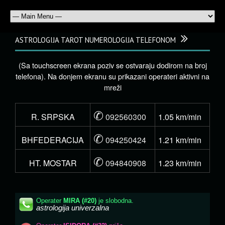
ASTROLOGIJA TAROT NUMEROLOGIJA TELEFONOM
(Sa touchscreen ekrana poziv se ostvaraju dodirom na broj
telefona). Na donjem ekranu su prikazani operateri aktivni na
mreži
✆
R. SRPSKA
092560300
1.05 km/min
✆
BHFEDERACIJA
094250424
1.21 km/min
✆
HT. MOSTAR
094840908
1.23 km/min