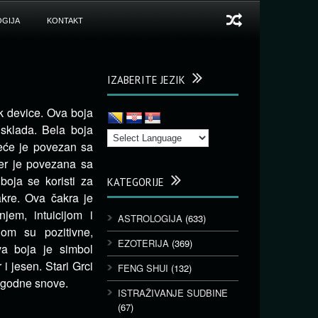
GIJA
KONTAKT
IZABERITE JEZIK
k device. Ova boja
i sklada. Bela boja
reće je povezan sa
jer je povezana sa
 boja se koristi za
KATEGORIJE
kre. Ova čakra je
jem, intuicijom i
ASTROLOGIJA
(633)
om su pozitivne,
EZOTERIJA
(369)
ova boja je simbol
i jesen. Stari Grci
FENG SHUI
(132)
 ugodne snove.
ISTRAŽIVANJE SUDBINE
(67)