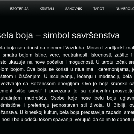
EZOTERIJA
KRISTALI
SANOVNIK
TAROT
NUMEROLO
ela boja – simbol savršenstva
la boja se odnosi na element Vazduha, Mesec i zodijački zna
 smatra bojom istine, vere, neutralnosti,
iskrenosti, zaštite 
sto ukazuje na nove početke i mogućnosti. U tarotu točak s
lom bojom. Ova boja se koristi u ritualima i ceremonijama, 
štitom i čišćenjem. U isceljivanju, lečenju i meditaciji, bela
vezivanje sa Božanskom energijom. Ovo je boja krunske ča
ement ‚više svesti‘ i povezana je sa duhovnim prosvetljen
nutrašnjom mudrošću. Osobe koje nose belu boju uglavn
timistične i preferiraju jednostavan stil života. U Bibliji, 
žanstva. U kineskoj kulturi, bela boja predstavlja zapadni smer 
 nosili belu odeću tokom spavanja, verujući da će im to doneti