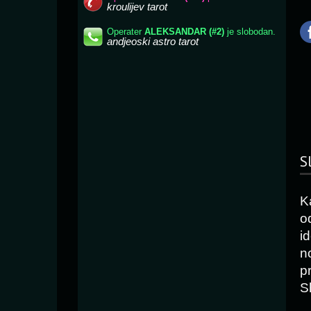
S
K
o
i
n
p
S