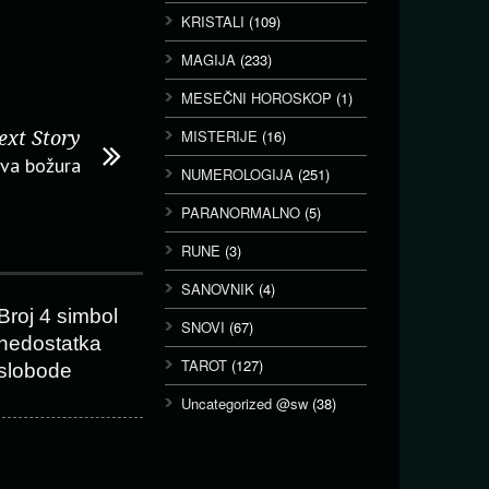
KRISTALI
(109)
MAGIJA
(233)
MESEČNI HOROSKOP
(1)
MISTERIJE
(16)
ext Story
va božura
NUMEROLOGIJA
(251)
PARANORMALNO
(5)
RUNE
(3)
SANOVNIK
(4)
Broj 4 simbol
SNOVI
(67)
nedostatka
TAROT
(127)
slobode
Uncategorized @sw
(38)