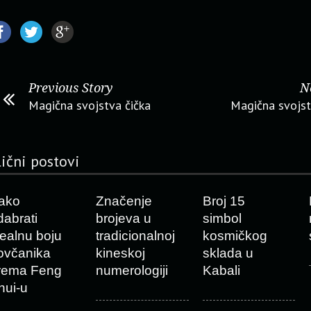
Previous Story
N
Magična svojstva čička
Magična svojst
lični postovi
ako
Značenje
Broj 15
dabrati
brojeva u
simbol
dealnu boju
tradicionalnoj
kosmičkog
ovčanika
kineskoj
sklada u
rema Feng
numerologiji
Kabali
hui-u