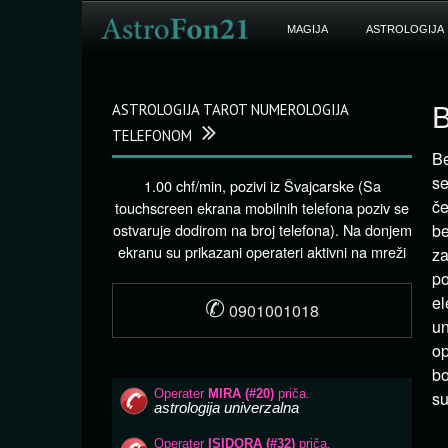
MAGIJA
ASTROLOGIJA
ASTROLOGIJA TAROT NUMEROLOGIJA
B
TELEFONOM
Be
se
1.00 chf/min, pozivi iz Švajcarske (Sa
če
touchscreen ekrana mobilnih telefona poziv se
ostvaruje dodirom na broj telefona). Na donjem
be
ekranu su prikazani operateri aktivni na mreži
za
po
✆
el
0901001018
u
op
bo
su