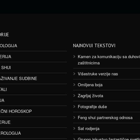
RIJE
OLOGIJA
NAJNOVIJI TEKSTOVI
ERIJA
Kamen za komunikaciju sa duhov
zaštitnicima
 SHUI
Višestruke verzije nas
AŽIVANJE SUDBINE
Omiljena boja
TALI
Zagrljaj života
JA
Fotografije duše
ČNI HOROSKOP
Feng shui partnerskog odnosa
ERIJE
Sat rodjenja
ROLOGIJA
Grupno iskustvo fantastične svetlo