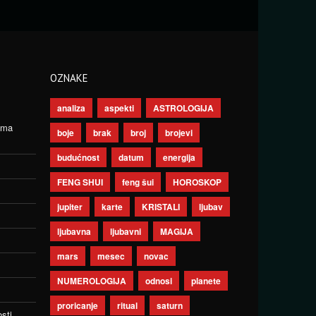
OZNAKE
analiza
aspekti
ASTROLOGIJA
ima
boje
brak
broj
brojevi
budućnost
datum
energija
FENG SHUI
feng šui
HOROSKOP
jupiter
karte
KRISTALI
ljubav
ljubavna
ljubavni
MAGIJA
mars
mesec
novac
NUMEROLOGIJA
odnosi
planete
proricanje
ritual
saturn
sti