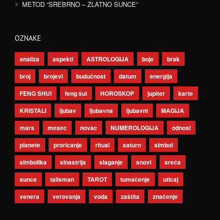
METOD “SREBRNO – ZLATNO SUNCE”
OZNAKE
analiza
aspekti
ASTROLOGIJA
boje
brak
broj
brojevi
budućnost
datum
energija
FENG SHUI
feng šui
HOROSKOP
jupiter
karte
KRISTALI
ljubav
ljubavna
ljubavni
MAGIJA
mars
mesec
novac
NUMEROLOGIJA
odnosi
planete
proricanje
ritual
saturn
simbol
simbolika
sinastrija
slaganje
snovi
sreća
sunce
talisman
TAROT
tumačenje
uticaj
venera
verovanja
voda
zaštita
značenje