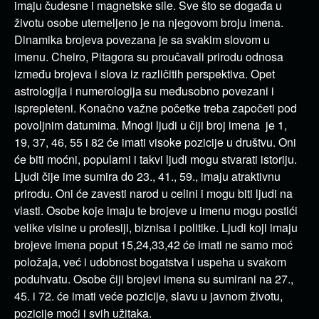
imaju čudesne i magnetske sile. Sve što se događa u
životu osobe utemeljeno je na njegovom broju imena.
Dinamika brojeva povezana je sa svakim slovom u
imenu. Cheiro, Pitagora su proučavali prirodu odnosa
između brojeva i slova iz različitih perspektiva. Opet
astrologija i numerologija su međusobno povezani i
isprepleteni. Konačno važne početke treba započeti pod
povoljnim datumima. Mnogi ljudi u čiji broj imena je 1,
19, 37, 46, 55 i 82 će imati visoke pozicije u društvu. Oni
će biti moćni, popularni i takvi ljudi mogu stvarati istoriju.
Ljudi čije ime sumira do 23., 41., 59., imaju atraktivnu
prirodu. Oni će zavesti narod u celini i mogu biti ljudi na
vlasti. Osobe koje imaju te brojeve u imenu mogu postići
velike visine u profesiji, biznisa i politike. Ljudi koji imaju
brojeve imena poput 15,24,33,42 će imati ne samo moć
položaja, već i udobnost bogatstva i uspeha u svakom
poduhvatu. Osobe čiji brojevi imena su sumirani na 27.,
45. i 72. će imati veće pozicije, slavu u javnom životu,
pozicije moći i svih užitaka.