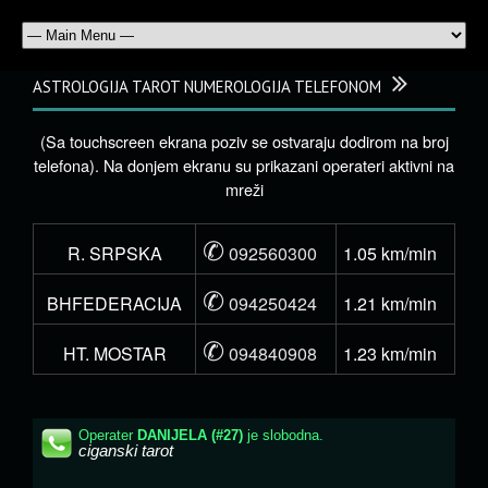
ASTROLOGIJA TAROT NUMEROLOGIJA TELEFONOM
(Sa touchscreen ekrana poziv se ostvaraju dodirom na broj
telefona). Na donjem ekranu su prikazani operateri aktivni na
mreži
✆
R. SRPSKA
092560300
1.05 km/min
✆
BHFEDERACIJA
094250424
1.21 km/min
✆
HT. MOSTAR
094840908
1.23 km/min