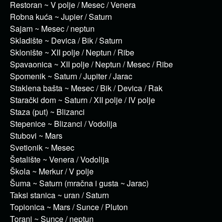
Restoran ~ V polje / Mesec / Venera
Robna kuća ~ Jupier / Saturn
Sajam ~ Mesec / neptun
Skladište ~ Devica / Bik / Saturn
Sklonište ~ XII polje / Neptun / Ribe
Spavaonica ~ XII polje / Neptun / Mesec / Ribe
Spomenik ~ Saturn / Jupiter / Jarac
Staklena bašta ~ Mesec / Bik / Devica / Rak
Starački dom ~ Saturn / XII polje / IV polje
Staza (put) ~ Blizanci
Stepenice ~ Blizanci / Vodolija
Stubovi ~ Mars
Svetionik ~ Mesec
Šetalište ~ Venera / Vodolija
Škola ~ Merkur / V polje
Šuma ~ Saturn (mračna i gusta ~ Jarac)
Taksi stanica ~ uran / Saturn
Topionica ~ Mars / Sunce / Pluton
Toranj ~ Sunce / neptun