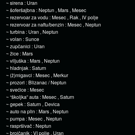
~ sirena : Uran
~ šoferšajbna : Neptun , Mars , Mesec
~ rezervoar za vodu : Mesec , Rak , IV polje
~ rezervoar za naftu/benzin : Mesec , Neptun
~ turbina : Uran , Neptun
~ volan : Sunce
~ zupčanici : Uran
~ žice : Mars
~ viljuška : Mars , Neptun
~ hladnjak : Saturn
~ (ž)migavci : Mesec , Merkur
~ prozori : Blizanac / Neptun
~ svećice : Mesec
~ “školjka” auta : Mesec , Saturn
~ gepek : Saturn , Devica
~ auto na plin : Mars , Neptun
~ pumpa : Mesec , Neptun
~ raspršivač : Neptun
~ brojčanik : VI polje , Uran