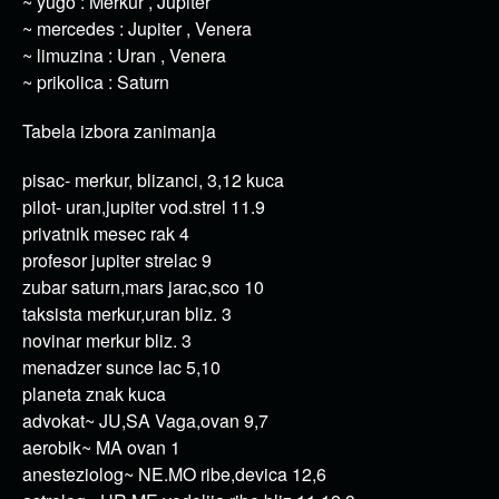
~ yugo : Merkur , Jupiter
~ mercedes : Jupiter , Venera
~ limuzina : Uran , Venera
~ prikolica : Saturn
Tabela izbora zanimanja
pisac- merkur, blizanci, 3,12 kuca
pilot- uran,jupiter vod.strel 11.9
privatnik mesec rak 4
profesor jupiter strelac 9
zubar saturn,mars jarac,sco 10
taksista merkur,uran bliz. 3
novinar merkur bliz. 3
menadzer sunce lac 5,10
planeta znak kuca
advokat~ JU,SA Vaga,ovan 9,7
aerobik~ MA ovan 1
anesteziolog~ NE.MO ribe,devica 12,6