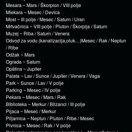
Mesara ~ Mars / Škorpion / VIII polje
Mlekara ~ Mesec / Devica
Most ~ III polje / Mesec / Saturn / Uran
Mrtvačnica ~ VIII polje / Pluton / Škorpija / Saturn
Muzej ~ Riba / Saturn / Venera
Odvod za vodu (kanalizacija,oluk…)Mesec / Rak / Neptun
/ Ribe
Odžak ~ Mars
Ograda ~ Saturn
Opština ~ Jupiter
Palata ~ Lav / Sunce / Jupiter / Venera / Vaga
Park ~ Sunce / Lav / V polje
Parking ~ Mesec / IV polje
Pekara ~ Mesec / Mars / Rak
Biblioteka ~ Merkur / Blizanci / III polje
Pijaca ~ Mesec / Merkur
Piljarnica ~ Neptun / Pluton / Ribe / Mesec
Pivnica ~ Mesec / Rak / V polje