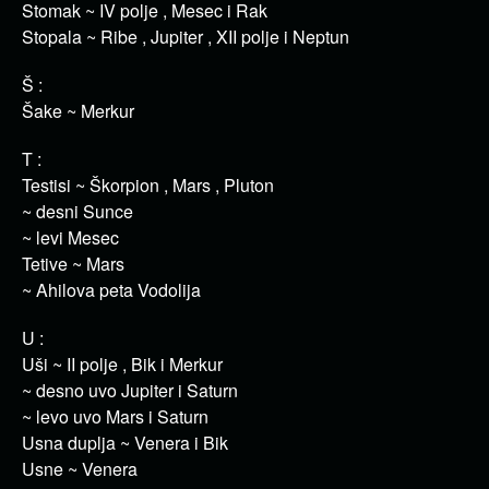
Stomak ~ IV polje , Mesec i Rak
Stopala ~ Ribe , Jupiter , XII polje i Neptun
Š :
Šake ~ Merkur
T :
Testisi ~ Škorpion , Mars , Pluton
~ desni Sunce
~ levi Mesec
Tetive ~ Mars
~ Ahilova peta Vodolija
U :
Uši ~ II polje , Bik i Merkur
~ desno uvo Jupiter i Saturn
~ levo uvo Mars i Saturn
Usna duplja ~ Venera i Bik
Usne ~ Venera