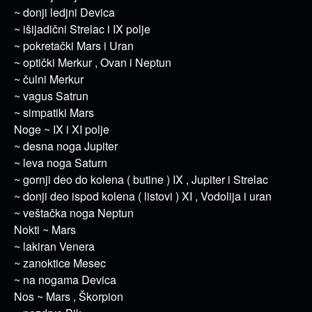
~ donji ledjni Devica
~ išijadični Strelac i IX polje
~ pokretački Mars i Uran
~ optički Merkur , Ovan i Neptun
~ čulni Merkur
~ vagus Satrun
~ simpatiki Mars
Noge ~ IX i XI polje
~ desna noga Jupiter
~ leva noga Saturn
~ gornji deo do kolena ( butine ) IX , Jupiter i Strelac
~ donji deo ispod kolena ( listovi ) XI , Vodolija i uran
~ veštačka noga Neptun
Nokti ~ Mars
~ lakiran Venera
~ zanoktice Mesec
~ na nogama Devica
Nos ~ Mars , Škorpion