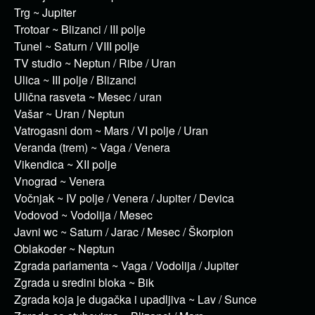
Trg ~ Jupiter
Trotoar ~ Blizanci / III polje
Tunel ~ Saturn / VIII polje
TV studio ~ Neptun / Ribe / Uran
Ulica ~ III polje / Blizanci
Ulična rasveta ~ Mesec / uran
Vašar ~ Uran / Neptun
Vatrogasni dom ~ Mars / VI polje / Uran
Veranda (trem) ~ Vaga / Venera
Vikendica ~ XII polje
Vnograd ~ Venera
Vočnjak ~ IV polje / Venera / Jupiter / Devica
Vodovod ~ Vodolija / Mesec
Javni wc ~ Saturn / Jarac / Mesec / Škorpion
Oblakoder ~ Neptun
Zgrada parlamenta ~ Vaga / Vodolija / Jupiter
Zgrada u sredini bloka ~ Bik
Zgrada koja je dugačka i upadljiva ~ Lav / Sunce