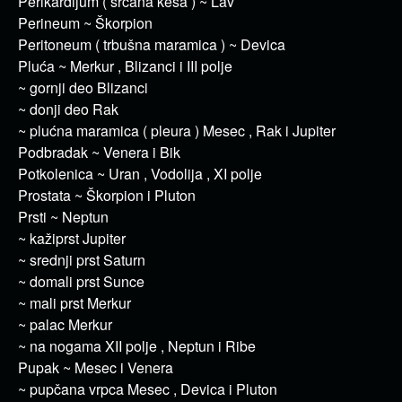
Perikardijum ( srčana kesa ) ~ Lav
Perineum ~ Škorpion
Peritoneum ( trbušna maramica ) ~ Devica
Pluća ~ Merkur , Blizanci i III polje
~ gornji deo Blizanci
~ donji deo Rak
~ plućna maramica ( pleura ) Mesec , Rak i Jupiter
Podbradak ~ Venera i Bik
Potkolenica ~ Uran , Vodolija , XI polje
Prostata ~ Škorpion i Pluton
Prsti ~ Neptun
~ kažiprst Jupiter
~ srednji prst Saturn
~ domali prst Sunce
~ mali prst Merkur
~ palac Merkur
~ na nogama XII polje , Neptun i Ribe
Pupak ~ Mesec i Venera
~ pupčana vrpca Mesec , Devica i Pluton