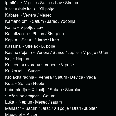
Igralište ~ V polje / Sunce / Lav / Strelac
Institut (bilo koji) ~ XII polje
Kabare ~ Venera / Mesec
Kamenolom ~ Saturn / Jarac / Vodolija
Kamp ~ V polje / Lav
Kanalizacija ~ Pluton / Škorpion
Kapija ~ Saturn / Jarac / Uran
Kasarna ~ Strelac / IX polje
Kasino (rojal ) ~ Venera / Sunce / Jupiter / V polje / Uran
Kej ~ Neptun
Koncertna dvorana ~ Venera / V polje
Kružni tok ~ Sunce
Krojačka radnja ~ Venera / Saturn / Devica / Vaga
Kula ~ Sunce / Neptun
Laboratorija ~ XII polje / Saturn / Škorpion
“Ležeći polocajac” ~ Saturn
Luka ~ Neptun / Mesec / saturn
Manastir ~ Saturn / Jarac / XII polje / Uran / Jupiter
Mauzolej ~ Pluton