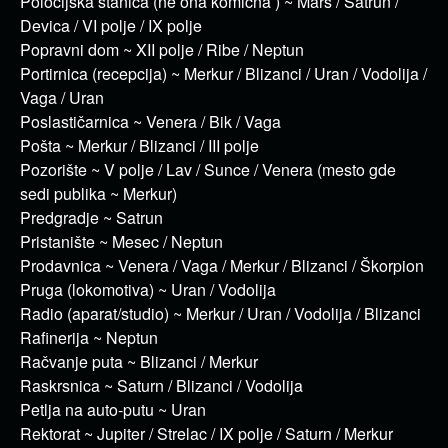
Polocijska stanica (ne ona komična ) ~ Mars / Satrun /
Devica / VI polje / IX polje
Popravni dom ~ XII polje / Ribe / Neptun
Portirnica (recepcija) ~ Merkur / Blizanci / Uran / Vodolija /
Vaga / Uran
Poslastičarnica ~ Venera / Bik / Vaga
Pošta ~ Merkur / Blizanci / III polje
Pozorište ~ V polje / Lav / Sunce / Venera (mesto gde
sedi publika ~ Merkur)
Predgradje ~ Satrun
Pristanište ~ Mesec / Neptun
Prodavnica ~ Venera / Vaga / Merkur / Blizanci / Škorpion
Pruga (lokomotiva) ~ Uran / Vodolija
Radio (aparat/studio) ~ Merkur / Uran / Vodolija / Blizanci
Rafinerija ~ Neptun
Račvanje puta ~ Blizanci / Merkur
Raskrsnica ~ Saturn / Blizanci / Vodolija
Petlja na auto-putu ~ Uran
Rektorat ~ Jupiter / Strelac / IX polje / Saturn / Merkur