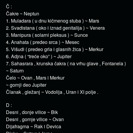
Č :
Čakre ~ Neptun
1. Muladara ( u dnu kičmenog stuba ) ~ Mars
2. Svadistana ( oko i iznad genitalija ) ~ Venera
3. Manipura ( solarni pleksus ) ~ Sunce
4. Anahata ( predeo srca ) ~ Mesec
5. Višudi ( predeo grla i glasnih žica ) ~ Merkur
6. Adjna ( “treće oko” ) ~ Jupiter
7. Sahasrara , krunska čakra ( na vrhu glave , Fontanela )
~ Saturn
Čelo ~ Ovan , Mars i Merkur
~ gornji deo Jupiter
Članak , gležanj ~ Vodolija , Uran i XI polje .
D :
Desni , donje vilice ~ Bik
Desni , gornje vilice ~ Ovan
Dijafragma ~ Rak i Devica