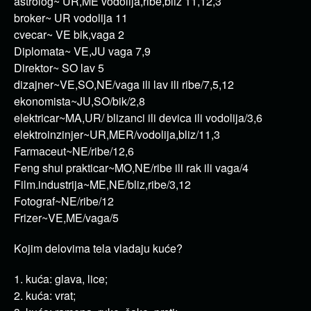
astrolog~ UR,ME vodolija,ribe,bliz 11,12,3
broker~ UR vodolija 11
cvecar~ VE bik,vaga 2
Diplomata~ VE,JU vaga 7,9
Direktor~ SO lav 5
dizajner~VE,SO,NE/vaga ili lav ili ribe/7,5,12
ekonomista~JU,SO/bik/2,8
elektricar~MA,UR/ blizanci ili devica ili vodolija/3,6
elektroinzinjer~UR,MER/vodolija,bliz/11,3
Farmaceut~NE/ribe/12,6
Feng shui prakticar~MO,NE/ribe ili rak ili vaga/4
Film.industrija~ME,NE/bliz,ribe/3,12
Fotograf~NE/ribe/12
Frizer~VE,ME/vaga/5
Kojim delovima tela vladaju kuće?
1. kuća: glava, lice;
2. kuća: vrat;