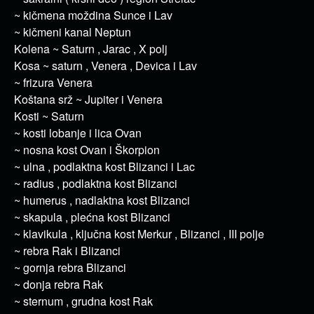
~ kičmena moždina Sunce i Lav
~ kičmeni kanal Neptun
Kolena ~ Saturn , Jarac , X polj
Kosa ~ saturn , Venera , Devica i Lav
~ frizura Venera
Koštana srž ~ Jupiter i Venera
Kosti ~ Saturn
~ kosti lobanje i lica Ovan
~ nosna kost Ovan i Škorpion
~ ulna , podlaktna kost Blizanci i Lac
~ radius , podlaktna kost Blizanci
~ humerus , nadlaktna kost Blizanci
~ skapula , plećna kost Blizanci
~ klavikula , ključna kost Merkur , Blizanci , III polje
~ rebra Rak i Blizanci
~ gornja rebra Blizanci
~ donja rebra Rak
~ sternum , grudna kost Rak