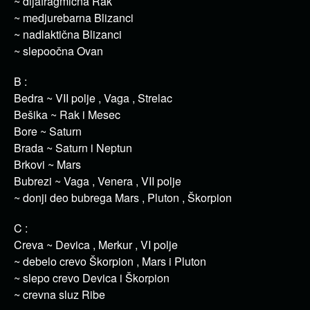
~ dijafragmična Rak
~ medjurebarna Blizanci
~ nadlaktična Blizanci
~ slepoočna Ovan
B :
Bedra ~ VII polje , Vaga , Strelac
Bešika ~ Rak i Mesec
Bore ~ Saturn
Brada ~ Saturn i Neptun
Brkovi ~ Mars
Bubrezi ~ Vaga , Venera , VII polje
~ donji deo bubrega Mars , Pluton , Škorpion
C :
Creva ~ Devica , Merkur , VI polje
~ debelo crevo Škorpion , Mars i Pluton
~ slepo crevo Devica i Škorpion
~ crevna sluz Ribe