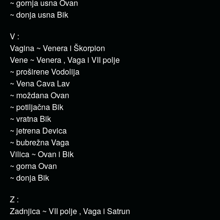
~ gornja usna Ovan
~ donja usna Bik
V :
Vagina ~ Venera i Škorpion
Vene ~ Venera , Vaga i VII polje
~ proširene Vodolija
~ Vena Cava Lav
~ moždana Ovan
~ potiljačna Bik
~ vratna Bik
~ jetrena Devica
~ bubrežna Vaga
Vilica ~ Ovan i Bik
~ gorna Ovan
~ donja Bik
Z :
Zadnjica ~ VII polje , Vaga i Satrun