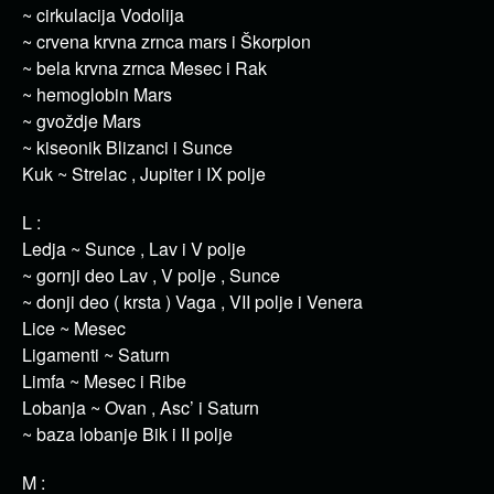
~ cirkulacija Vodolija
~ crvena krvna zrnca mars i Škorpion
~ bela krvna zrnca Mesec i Rak
~ hemoglobin Mars
~ gvoždje Mars
~ kiseonik Blizanci i Sunce
Kuk ~ Strelac , Jupiter i IX polje
L :
Ledja ~ Sunce , Lav i V polje
~ gornji deo Lav , V polje , Sunce
~ donji deo ( krsta ) Vaga , VII polje i Venera
Lice ~ Mesec
Ligamenti ~ Saturn
Limfa ~ Mesec i Ribe
Lobanja ~ Ovan , Asc’ i Saturn
~ baza lobanje Bik i II polje
M :