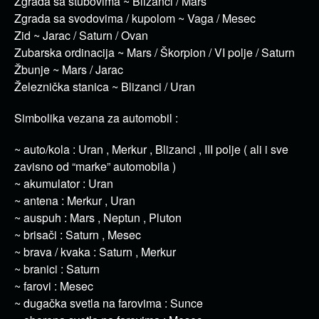
Zgrada sa stubovima ~ Blizanci / Mars
Zgrada sa svodovima / kupolom ~ Vaga / Mesec
Zid ~ Jarac / Saturn / Ovan
Zubarska ordinacija ~ Mars / Škorpion / VI polje / Saturn
Žbunje ~ Mars / Jarac
Železnička stanica ~ Blizanci / Uran
Simbolika vezana za automobil :
~ auto/kola : Uran , Merkur , Blizanci , III polje ( ali i sve
zavisno od “marke” automobila )
~ akumulator : Uran
~ antena : Merkur , Uran
~ auspuh : Mars , Neptun , Pluton
~ brisači : Saturn , Mesec
~ brava / kvaka : Saturn , Merkur
~ branici : Saturn
~ farovi : Mesec
~ dugačka svetla na farovima : Sunce