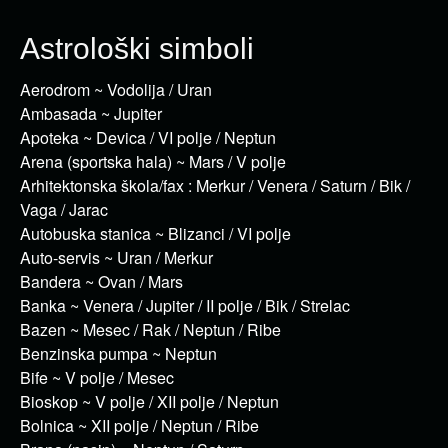
Astrološki simboli
Aerodrom ~ Vodolija / Uran
Ambasada ~ Jupiter
Apoteka ~ Devica / VI polje / Neptun
Arena (sportska hala) ~ Mars / V polje
Arhitektonska škola/fax : Merkur / Venera / Saturn / Bik /
Vaga / Jarac
Autobuska stanica ~ Blizanci / VI polje
Auto-servis ~ Uran / Merkur
Bandera ~ Ovan / Mars
Banka ~ Venera / Jupiter / II polje / Bik / Strelac
Bazen ~ Mesec / Rak / Neptun / Ribe
Benzinska pumpa ~ Neptun
Bife ~ V polje / Mesec
Bioskop ~ V polje / XII polje / Neptun
Bolnica ~ XII polje / Neptun / Ribe