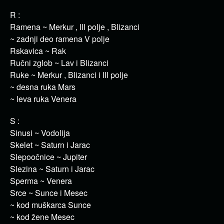
R :
Ramena ~ Merkur , III polje , Blizanci
~ zadnji deo ramena V polje
Rskavica ~ Rak
Ručni zglob ~ Lav i Blizanci
Ruke ~ Merkur , Blizanci i III polje
~ desna ruka Mars
~ leva ruka Venera
S :
Sinusi ~ Vodolija
Skelet ~ Saturn i Jarac
Slepoočnice ~ Jupiter
Slezina ~ Saturn i Jarac
Sperma ~ Venera
Srce ~ Sunce i Mesec
~ kod muškarca Sunce
~ kod žene Mesec