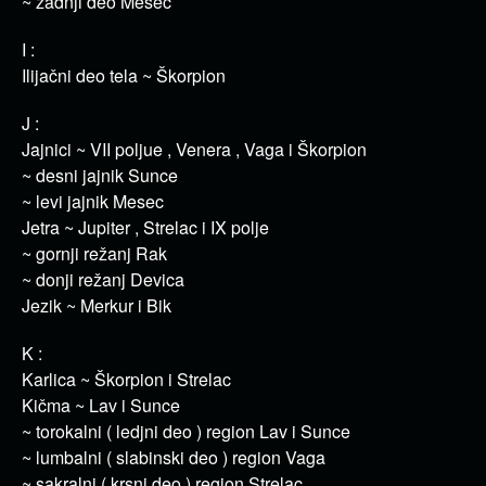
~ zadnji deo Mesec
I :
Ilijačni deo tela ~ Škorpion
J :
Jajnici ~ VII poljue , Venera , Vaga i Škorpion
~ desni jajnik Sunce
~ levi jajnik Mesec
Jetra ~ Jupiter , Strelac i IX polje
~ gornji režanj Rak
~ donji režanj Devica
Jezik ~ Merkur i Bik
K :
Karlica ~ Škorpion i Strelac
Kičma ~ Lav i Sunce
~ torokalni ( ledjni deo ) region Lav i Sunce
~ lumbalni ( slabinski deo ) region Vaga
~ sakralni ( krsni deo ) region Strelac