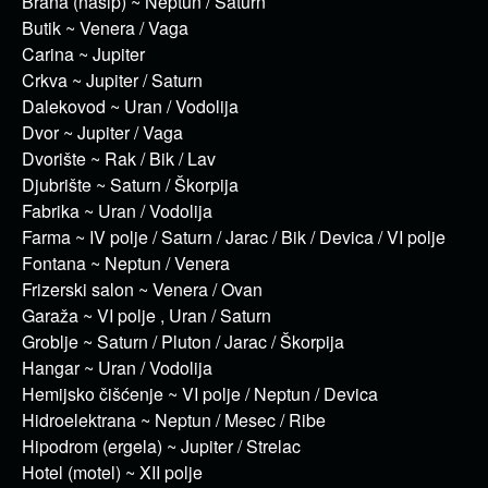
Brana (nasip) ~ Neptun / Saturn
Butik ~ Venera / Vaga
Carina ~ Jupiter
Crkva ~ Jupiter / Saturn
Dalekovod ~ Uran / Vodolija
Dvor ~ Jupiter / Vaga
Dvorište ~ Rak / Bik / Lav
Djubrište ~ Saturn / Škorpija
Fabrika ~ Uran / Vodolija
Farma ~ IV polje / Saturn / Jarac / Bik / Devica / VI polje
Fontana ~ Neptun / Venera
Frizerski salon ~ Venera / Ovan
Garaža ~ VI polje , Uran / Saturn
Groblje ~ Saturn / Pluton / Jarac / Škorpija
Hangar ~ Uran / Vodolija
Hemijsko čišćenje ~ VI polje / Neptun / Devica
Hidroelektrana ~ Neptun / Mesec / Ribe
Hipodrom (ergela) ~ Jupiter / Strelac
Hotel (motel) ~ XII polje