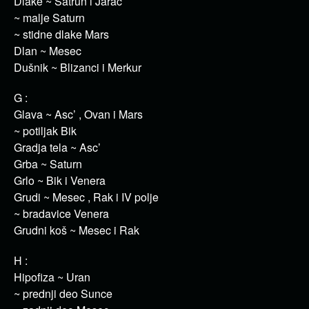
Dlake ~ Satrun i Jarac
~ malje Saturn
~ stidne dlake Mars
Dlan ~ Mesec
Dušnik ~ Blizanci i Merkur
G :
Glava ~ Asc’ , Ovan i Mars
~ potiljak Bik
Gradja tela ~ Asc’
Grba ~ Saturn
Grlo ~ Bik i Venera
Grudi ~ Mesec , Rak i IV polje
~ bradavice Venera
Grudni koš ~ Mesec i Rak
H :
Hipofiza ~ Uran
~ prednji deo Sunce