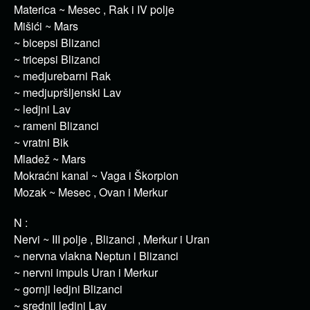
Materica ~ Mesec , Rak i IV polje
Mišići ~ Mars
~ bicepsi Blizanci
~ tricepsi Blizanci
~ medjurebarni Rak
~ medjupršljenski Lav
~ ledjni Lav
~ rameni Blizanci
~ vratni Bik
Mladež ~ Mars
Mokraćni kanal ~ Vaga i Škorpion
Mozak ~ Mesec , Ovan i Merkur
N :
Nervi ~ III polje , Blizanci , Merkur i Uran
~ nervna vlakna Neptun i Blizanci
~ nervni impuls Uran i Merkur
~ gornji ledjni Blizanci
~ srednji ledjni Lav