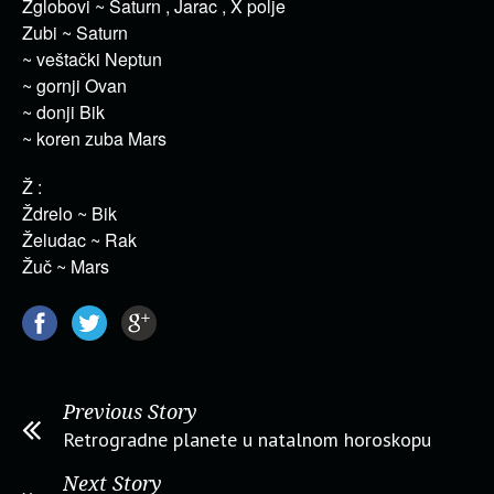
Zglobovi ~ Saturn , Jarac , X polje
Zubi ~ Saturn
~ veštački Neptun
~ gornji Ovan
~ donji Bik
~ koren zuba Mars
Ž :
Ždrelo ~ Bik
Želudac ~ Rak
Žuč ~ Mars
Previous Story
Retrogradne planete u natalnom horoskopu
Next Story