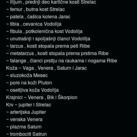
~ ilijum , prednji deo karlične kosti Strelac
~ femur , butna kost Strelac
~ patela , čašica kolena Jarac
~ tibia , cevanica Vodolija
~ fibula , potkolenična kost Vodolija
~ unutrašnji i spoljašnji članci Vodolilja
~ tarzus , kosti stopala prema peti Ribe
~ metatarzus , kosti stopala prema prstima Ribe
~ falange , članci prstiju na raukama i nogama Ribe
Koža ~ Vaga , Venera , Saturn i Jarac
~ sluzokoža Mesec
~ pore na koži Pluton
~ osetljiva koža Vodolija
Krajnici ~ Venera , Bik i Škorpion
Krv ~ jupiter i Strelac
~ arterijska Jupiter
~ venska Venera
~ plazma Saturn
~ trombociti Satrun