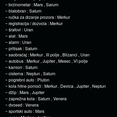
~ brzinometar : Mars , Sarurn
~ blatobran : Saturn
~ ručka za dizanje prozora : Merkur
~ registracija / dozvola : Merkur
~ šrafovi : Uran
~ alat : Mars
~ alarm : Uran
~ pritisak : Saturn
~ saobraćaj : Merkur , III polje , Blizanci , Uran
~ autobus : Merkur , Jupiter , Mesec , VI polje
~ kamion : Saturn
~ cisterna : Neptun , Saturn
~ pogrebni auto : Pluton
~ kola hitne pomoći : Merkur , Devica , Jupiter , Neptun
~ džip : Mars , Jupiter
~ zaprežna kola : Saturn , Venera
~ dvosed : Venera
~ sportski auto : Mars