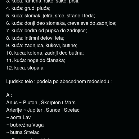
3. kuća: ramena, ruke, šake, prsti;
4. kuća: grudi pluća;
5. kuća: stomak, jetra, srce, strane i leđa;
6. kuća: donji deo stomaka, creva sve do zadnjice;
7. kuća: bedra od pupka do zadnjice;
8. kuća: intimni delovi tela;
9. kuća: zadnjica, kukovi, butine;
10. kuća: kolena, zadnji deo butina;
11. kuća: noge do članaka;
12. kuća: stopala
Ljudsko telo : podela po abecednom redosledu :
A :
Anus ~ Pluton , Škorpion i Mars
Arterije ~ Jupiter , Sunce i Strelac
~ aorta Lav
~ bubrežna Vaga
~ butna Strelac