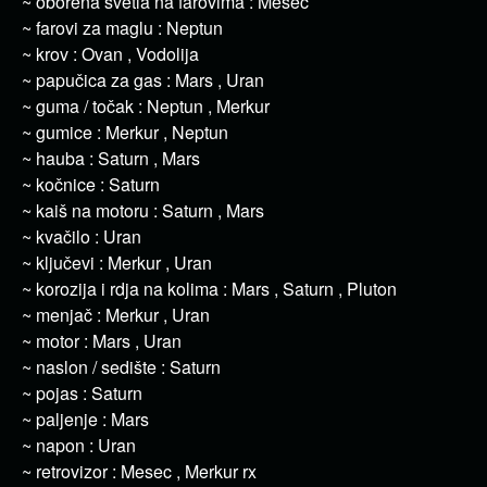
~ oborena svetla na farovima : Mesec
~ farovi za maglu : Neptun
~ krov : Ovan , Vodolija
~ papučica za gas : Mars , Uran
~ guma / točak : Neptun , Merkur
~ gumice : Merkur , Neptun
~ hauba : Saturn , Mars
~ kočnice : Saturn
~ kaiš na motoru : Saturn , Mars
~ kvačilo : Uran
~ ključevi : Merkur , Uran
~ korozija i rdja na kolima : Mars , Saturn , Pluton
~ menjač : Merkur , Uran
~ motor : Mars , Uran
~ naslon / sedište : Saturn
~ pojas : Saturn
~ paljenje : Mars
~ napon : Uran
~ retrovizor : Mesec , Merkur rx