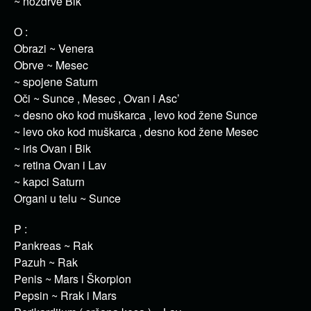
~ nozdrve Bik
O :
Obrazi ~ Venera
Obrve ~ Mesec
~ spojene Saturn
Oči ~ Sunce , Mesec , Ovan i Asc’
~ desno oko kod muškarca , levo kod žene Sunce
~ levo oko kod muškarca , desno kod žene Mesec
~ iris Ovan i Bik
~ retina Ovan i Lav
~ kapci Saturn
Organi u telu ~ Sunce
P :
Pankreas ~ Rak
Pazuh ~ Rak
Penis ~ Mars i Škorpion
Pepsin ~ Rrak i Mars