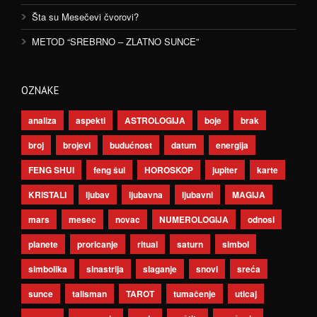
Šta su Mesečevi čvorovi?
METOD “SREBRNO – ZLATNO SUNCE”
OZNAKE
analiza
aspekti
ASTROLOGIJA
boje
brak
broj
brojevi
budućnost
datum
energija
FENG SHUI
feng šui
HOROSKOP
jupiter
karte
KRISTALI
ljubav
ljubavna
ljubavni
MAGIJA
mars
mesec
novac
NUMEROLOGIJA
odnosi
planete
proricanje
ritual
saturn
simbol
simbolika
sinastrija
slaganje
snovi
sreća
sunce
talisman
TAROT
tumačenje
uticaj