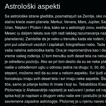
Astrološki aspekti
Sa astrološke strane gledišta, posmatrajući sa Zemlje, oko n
stalno kreće osam planeta: Merkur, Venera, Mars, Jupiter, Sa
Uran, Neptun i Pluton i dva, kako se u astrologiji zovu, svetl
Mesec (u daljem tekstu sve njih radi lakšeg razumevanja n
planetama). Zamislite da je neko u trenutku kada ste rođeni, t
prvi put udahnuli vazduh i zaplakali, fotografisao nebo. Tada 
vaša natalna astrološka karta. Ona je nepromenljiva kao i da
vreme vašeg rođenja. U tom trenutku svih deset tela na neb
je određenu poziciju. Ako se pri tom desilo da su se neke pl
našle u određenom uglu u odnosu jedna na drugu: 0, 30, 60, 
stepeni, možemo reći da su one u nekom aspektu. Svi ljudi 
horoskopu imaju svih deset tela i svi imaju neke aspekte. Št
tiče, samo je pitanje koliko ih imate i koji su. Tetrabiblos Klau
Ptolomeja iz Aleksandrije najstariji je sačuvani i jedan od naj
spisa koji je napisan u drugom veku naše ere i poslužio je 
savremene zapadne astrologije. Ptolomej je u njemu naveo i