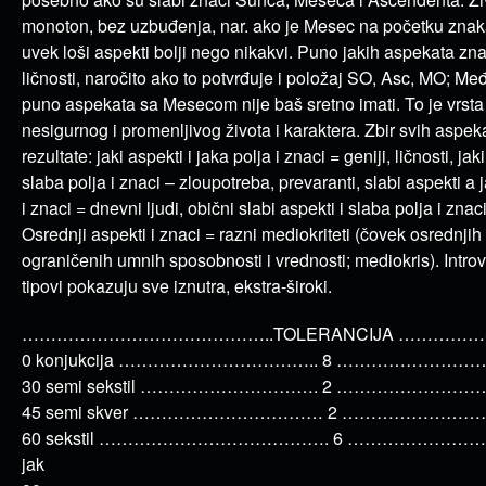
monoton, bez uzbuđenja, nar. ako je Mesec na početku znak
uvek loši aspekti bolji nego nikakvi. Puno jakih aspekata zna
ličnosti, naročito ako to potvrđuje i položaj SO, Asc, MO; Me
puno aspekata sa Mesecom nije baš sretno imati. To je vrsta
nesigurnog i promenljivog života i karaktera. Zbir svih aspek
rezultate: jaki aspekti i jaka polja i znaci = geniji, ličnosti, jak
slaba polja i znaci – zloupotreba, prevaranti, slabi aspekti a 
i znaci = dnevni ljudi, obični slabi aspekti i slaba polja i znaci
Osrednji aspekti i znaci = razni mediokriteti (čovek osrednjih i
ograničenih umnih sposobnosti i vrednosti; mediokris). Intro
tipovi pokazuju sve iznutra, ekstra-široki.
……………………………………..TOLERANCIJA ……………
0 konjukcija …………………………….. 8 ……………………….
30 semi sekstil …………………………. 2 ……………………….
45 semi skver …………………………… 2 ……………………….
60 sekstil …………………………………. 6 ……………………….
jak