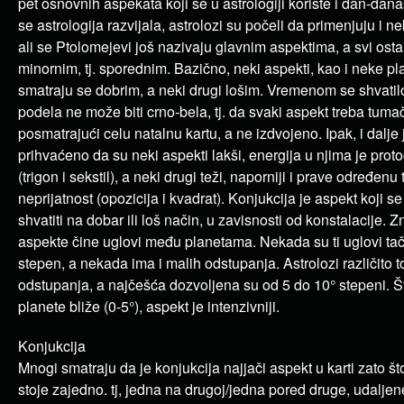
pet osnovnih aspekata koji se u astrologiji koriste i dan-dan
se astrologija razvijala, astrolozi su počeli da primenjuju i n
ali se Ptolomejevi još nazivaju glavnim aspektima, a svi osta
minornim, tj. sporednim. Bazično, neki aspekti, kao i neke pl
smatraju se dobrim, a neki drugi lošim. Vremenom se shvatil
podela ne može biti crno-bela, tj. da svaki aspekt treba tumač
posmatrajući celu natalnu kartu, a ne izdvojeno. Ipak, i dalje 
prihvaćeno da su neki aspekti lakši, energija u njima je proto
(trigon i sekstil), a neki drugi teži, naporniji i prave određenu
neprijatnost (opozicija i kvadrat). Konjukcija je aspekt koji 
shvatiti na dobar ili loš način, u zavisnosti od konstalacije. Z
aspekte čine uglovi među planetama. Nekada su ti uglovi tač
stepen, a nekada ima i malih odstupanja. Astrolozi različito t
odstupanja, a najčešća dozvoljena su od 5 do 10° stepeni. Š
planete bliže (0-5°), aspekt je intenzivniji.
Konjukcija
Mnogi smatraju da je konjukcija najjači aspekt u karti zato št
stoje zajedno. tj, jedna na drugoj/jedna pored druge, udaljen