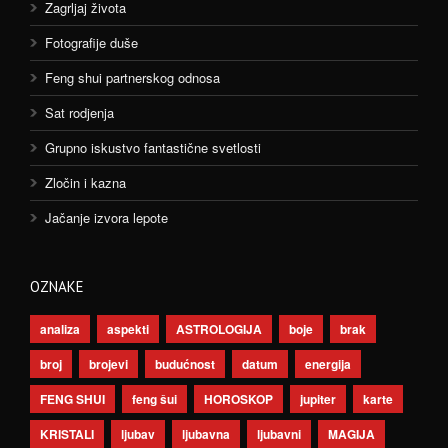
Zagrljaj života
Fotografije duše
Feng shui partnerskog odnosa
Sat rodjenja
Grupno iskustvo fantastične svetlosti
Zločin i kazna
Jačanje izvora lepote
OZNAKE
analiza
aspekti
ASTROLOGIJA
boje
brak
broj
brojevi
budućnost
datum
energija
FENG SHUI
feng šui
HOROSKOP
jupiter
karte
KRISTALI
ljubav
ljubavna
ljubavni
MAGIJA