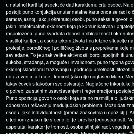
u natalnoj karti taj aspekt će dati karakternu crtu osobe. Na p
postoji: puno konjukcija unutar natalne karte onda se radi o č
samosvjesnoj i akciji okrenutoj osobi. puno sekstila govori o
jakih intelektualnih sklonosti koja je komunikativna i prijatelj
raspoložena. puno kvadrata donosi ambicioznost i okrenutos
vlastitoj karijeri, a osoba tokom života ima krizne situacije n
profesije, porodičnog i političkog života s preprekama koje mo
savladane. To je znak velike aktivnosti, borbi, spoljnih ili unu
sukoba, stradanja, a moguće i invalidnosti. puno trigona govo
sklonoj skladnom izražavanju u području umetnosti, filozofije, 
obrazovanja, ali daje i tromost (ako nije naglašen Mars). Me
takav čovek s lakoćom sve ostvaruje. Naglašene inkonjukcij
o potrebi za stalnim usavršavanjem i regeneracijom postojeć
Puno opozicija govori o osobi koja stalno razmišlja o ljudski
odnosima i rešavanju međuljudskih problema. Može dati zn
osobu, jake individualnosti (prema znakovima u opoziciji). A
u jednom znaku nije srećno jer je previše jednostranosti. N
aspekata, karakter je tromosti, osoba stihijski radi, vegetira, i
posebno ako su slabi znaci Sunca, Meseca i Ascendenta. Živ