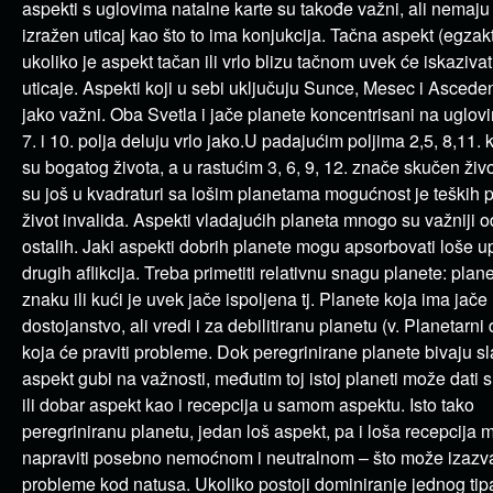
aspekti s uglovima natalne karte su takođe važni, ali nemaju 
izražen uticaj kao što to ima konjukcija. Tačna aspekt (egzakt
ukoliko je aspekt tačan ili vrlo blizu tačnom uvek će iskazivat
uticaje. Aspekti koji u sebi uključuju Sunce, Mesec i Asceden
jako važni. Oba Svetla i jače planete koncentrisani na uglovi
7. i 10. polja deluju vrlo jako.U padajućim poljima 2,5, 8,11. 
su bogatog života, a u rastućim 3, 6, 9, 12. znače skučen živo
su još u kvadraturi sa lošim planetama mogućnost je teških 
život invalida. Aspekti vladajućih planeta mnogo su važniji o
ostalih. Jaki aspekti dobrih planete mogu apsorbovati loše u
drugih aflikcija. Treba primetiti relativnu snagu planete: pla
znaku ili kući je uvek jače ispoljena tj. Planete koja ima jače
dostojanstvo, ali vredi i za debilitiranu planetu (v. Planetarni d
koja će praviti probleme. Dok peregrinirane planete bivaju sl
aspekt gubi na važnosti, međutim toj istoj planeti može dati 
ili dobar aspekt kao i recepcija u samom aspektu. Isto tako
peregriniranu planetu, jedan loš aspekt, pa i loša recepcija 
napraviti posebno nemoćnom i neutralnom – što može izazvat
probleme kod natusa. Ukoliko postoji dominiranje jednog tip