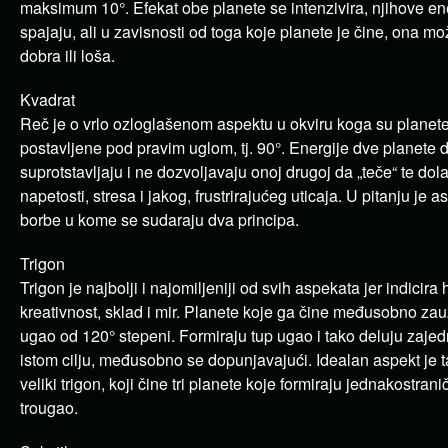
maksimum 10°. Efekat obe planete se intenzivira, njihove en
spajaju, ali u zavisnosti od toga koje planete je čine, ona mož
dobra ili loša.
Kvadrat
Reč je o vrlo ozloglašenom aspektu u okviru koga su planet
postavljene pod pravim uglom, tj. 90°. Energije dve planete d
suprotstavljaju i ne dozvoljavaju onoj drugoj da „teče“ te dol
napetosti, stresa i jakog, frustrirajućeg uticaja. U pitanju je a
borbe u kome se sudaraju dva principa.
Trigon
Trigon je najbolji i najomiljeniji od svih aspekata jer indicira
kreativnost, sklad i mir. Planete koje ga čine međusobno za
ugao od 120° stepeni. Formiraju tup ugao i tako deluju zaje
istom cilju, međusobno se dopunjavajući. Idealan aspekt je 
veliki trigon, koji čine tri planete koje formiraju jednakostrani
trougao.