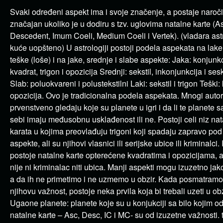
Svaki određeni aspekt ima i svoje značenje, a postaje naroči
značajan ukoliko je u dodiru s tzv. uglovima natalne karte (A
Descedent, Imum Coeli, Medium Coeli i Vertek). (vladara ast
kuće uopšteno) U astrologiji postoji podela aspekata na lake 
teške (loše) i na jake, srednje i slabe aspekte: Jaka: konjunkc
kvadrat, trigon i opozicija Srednji: sekstil, inkonjunkcija i se
Slab: poluokvareni i polustekstilni Laki: sekstil i trigon Teški: 
opozicija. Ovo je tradicionalna podela aspekata. Mnogi autor
prvenstveno gledaju koje su planete u igri i da li te planete 
sebi imaju međusobnu usklađenost ili ne. Postoji celi niz nat
karata u kojima preovlađuju trigoni koji spadaju zapravo pod
aspekte, ali su njihovi vlasnici ili serijske ubice ili kriminalci. 
postoje natalne karte opterećene kvadratima i opozicijama, 
nije ni kriminalac niti ubica. Manji aspekti mogu izuzetno jak
a da ih ne primetimo i ne uzmemo u obzir. Kada posmatramo
njihovu važnost, postoje neka prvila koja bi trebali uzeti u obz
Ugaone planete: planete koje su u konjukciji sa bilo kojim o
natalne karte – Asc, Desc, IC i MC- su od izuzetne važnosti. 