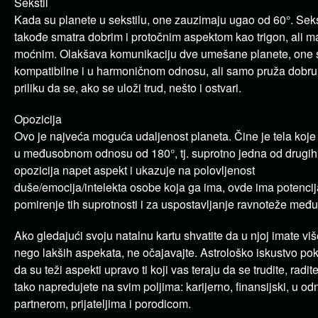
Sekstil
Kada su planete u sekstilu, one zauzimaju ugao od 60°. Seks
takođe smatra dobrim i protočnim aspektom kao trigon, ali 
moćnim. Olakšava komunikaciju dve umešane planete, one 
kompatibilne i u harmoničnom odnosu, ali samo pruža dobru
priliku da se, ako se uloži trud, nešto i ostvari.
Opozicija
Ovo je najveća moguća udaljenost planeta. Čine je tela koje
u međusobnom odnosu od 180°, tj. suprotno jedna od drugih.
opozicija napet aspekt i ukazuje na polovljenost
duše/emocija/intelekta osobe koja ga ima, ovde ima potencij
pomirenje tih suprotnosti i za uspostavljanje ravnoteže među
Ako gledajući svoju natalnu kartu shvatite da u njoj imate viš
nego lakših aspekata, ne očajavajte. Astrološko iskustvo pok
da su teži aspekti upravo ti koji vas teraju da se trudite, radit
tako napredujete na svim poljima: karijerno, finansijski, u o
partnerom, prijateljima i porodicom.