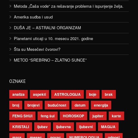
Metoda „Čaša vode“ za rešavanje problema i ispunjenje želja.
Amerika sudba i usud
DUŠA JE – ASTRALNI ORGANIZAM
Planetarni uticaji u 10. mesecu 2021. godine
Šta su Mesečevi čvorovi?
METOD “SREBRNO – ZLATNO SUNCE”
OZNAKE
analiza
aspekti
ASTROLOGIJA
boje
brak
broj
brojevi
budućnost
datum
energija
FENG SHUI
feng šui
HOROSKOP
jupiter
karte
KRISTALI
ljubav
ljubavna
ljubavni
MAGIJA
mars
mesec
novac
NUMEROLOGIJA
odnosi