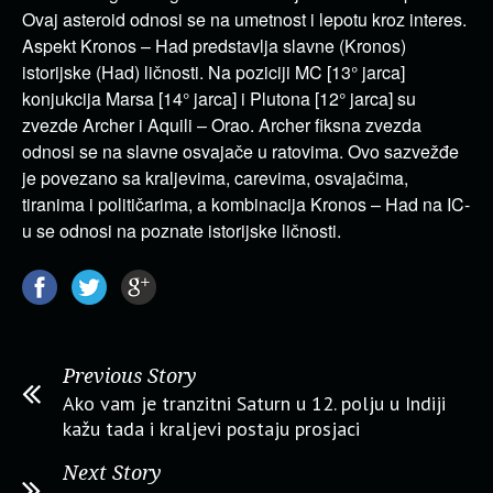
Ovaj asteroid odnosi se na umetnost i lepotu kroz interes.
Aspekt Kronos – Had predstavlja slavne (Kronos)
istorijske (Had) ličnosti. Na poziciji MC [13° jarca]
konjukcija Marsa [14° jarca] i Plutona [12° jarca] su
zvezde Archer i Aquili – Orao. Archer fiksna zvezda
odnosi se na slavne osvajače u ratovima. Ovo sazvežđe
je povezano sa kraljevima, carevima, osvajačima,
tiranima i političarima, a kombinacija Kronos – Had na IC-
u se odnosi na poznate istorijske ličnosti.
Previous Story
Ako vam je tranzitni Saturn u 12. polju u Indiji
kažu tada i kraljevi postaju prosjaci
Next Story