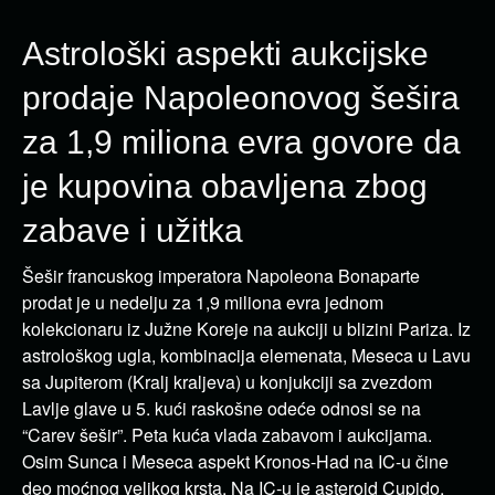
Astrološki aspekti aukcijske
prodaje Napoleonovog šešira
za 1,9 miliona evra govore da
je kupovina obavljena zbog
zabave i užitka
Šešir francuskog imperatora Napoleona Bonaparte
prodat je u nedelju za 1,9 miliona evra jednom
kolekcionaru iz Južne Koreje na aukciji u blizini Pariza. Iz
astrološkog ugla, kombinacija elemenata, Meseca u Lavu
sa Jupiterom (Kralj kraljeva) u konjukciji sa zvezdom
Lavlje glave u 5. kući raskošne odeće odnosi se na
“Carev šešir”. Peta kuća vlada zabavom i aukcijama.
Osim Sunca i Meseca aspekt Kronos-Had na IC-u čine
deo moćnog velikog krsta. Na IC-u je asteroid Cupido.