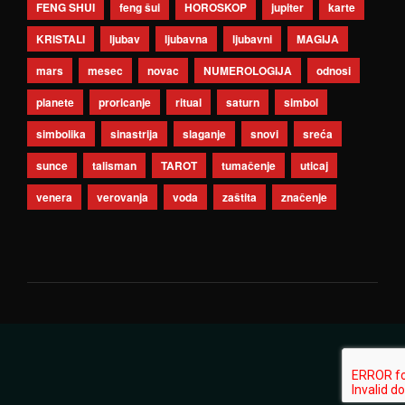
FENG SHUI
feng šui
HOROSKOP
jupiter
karte
KRISTALI
ljubav
ljubavna
ljubavni
MAGIJA
mars
mesec
novac
NUMEROLOGIJA
odnosi
planete
proricanje
ritual
saturn
simbol
simbolika
sinastrija
slaganje
snovi
sreća
sunce
talisman
TAROT
tumačenje
uticaj
venera
verovanja
voda
zaštita
značenje