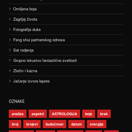
Omiljena boja
Zagrljaj života
Fotografije duše
Feng shui partnerskog odnosa
Sat rodjenja
Grupno iskustvo fantastične svetlosti
Zločin i kazna
Jačanje izvora lepote
OZNAKE
analiza
aspekti
ASTROLOGIJA
boje
brak
broj
brojevi
budućnost
datum
energija