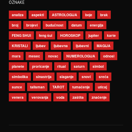
OZNAKE
analiza
aspekti
ASTROLOGIJA
boje
brak
broj
brojevi
budućnost
datum
energija
FENG SHUI
feng šui
HOROSKOP
jupiter
karte
KRISTALI
ljubav
ljubavna
ljubavni
MAGIJA
mars
mesec
novac
NUMEROLOGIJA
odnosi
planete
proricanje
ritual
saturn
simbol
simbolika
sinastrija
slaganje
snovi
sreća
sunce
talisman
TAROT
tumačenje
uticaj
venera
verovanja
voda
zaštita
značenje