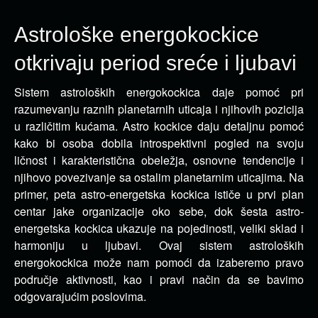
Astrološke energokockice
otkrivaju period sreće i ljubavi
Sistem astroloških energokockica daje pomoć pri
razumevanju raznih planetarnih uticaja i
njihovih pozicija
u različitim kućama. Astro kockice daju detaljnu pomoć
kako bi osoba dobila introspektivni pogled na svoju
ličnost i karakteristična obeležja, osnovne tendencije i
njihovo povezivanje sa ostalim planetarnim uticajima. Na
primer, peta astro-energetska kockica ističe u prvi plan
centar jake organizacije oko sebe, dok šesta astro-
energetska kockica ukazuje na pojedinosti, veliki sklad i
harmoniju u ljubavi. Ovaj sistem astroloških
energokockica može nam pomoći da izaberemo pravo
područje aktivnosti, kao i pravi način da se bavimo
odgovarajućim poslovima.