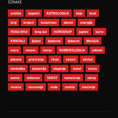
OZNAKE
analiza
aspekti
ASTROLOGIJA
boje
brak
broj
brojevi
budućnost
datum
energija
FENG SHUI
feng šui
HOROSKOP
jupiter
karte
KRISTALI
ljubav
ljubavna
ljubavni
MAGIJA
mars
mesec
novac
NUMEROLOGIJA
odnosi
planete
proricanje
ritual
saturn
simbol
simbolika
sinastrija
slaganje
snovi
sreća
sunce
talisman
TAROT
tumačenje
uticaj
venera
verovanja
voda
zaštita
značenje