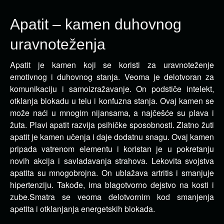
Apatit – kamen duhovnog
uravnoteženja
Apatit je kamen koji se koristi za uravnoteženje
emotivnog i duhovnog stanja. Veoma je delotvoran za
komunikaciju i samoizražavanje.
On podstiče intelekt,
otklanja blokadu u telu i konfuzna stanja. Ovaj kamen se
može naći u mnogim nijansama, a najčešće su plava i
žuta. Plavi apatit razvija psihičke sposobnosti. Zlatno žuti
apatit je kamen učenja i daje dodatnu snagu. Ovaj kamen
pripada vatrenom elementu i koristan je u pokretanju
novih akcija i savladavanja strahova. Lekovita svojstva
apatita su mnogobrojna. On ublažava artritis i smanjuje
hipertenziju. Takođe, ima blagotvorno dejstvo na kosti i
zube.Smatra se veoma delotvornim kod smanjenja
apetita i otklanjanja energetskih blokada.