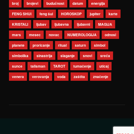
broj
brojevi
budućnost
datum
energija
FENG SHUI
feng šui
HOROSKOP
jupiter
karte
KRISTALI
ljubav
ljubavna
ljubavni
MAGIJA
mars
mesec
novac
NUMEROLOGIJA
odnosi
planete
proricanje
ritual
saturn
simbol
simbolika
sinastrija
slaganje
snovi
sreća
sunce
talisman
TAROT
tumačenje
uticaj
venera
verovanja
voda
zaštita
značenje