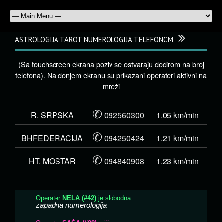
ASTROLOGIJA TAROT NUMEROLOGIJA TELEFONOM
(Sa touchscreen ekrana poziv se ostvaraju dodirom na broj
telefona). Na donjem ekranu su prikazani operateri aktivni na
mreži
✆
R. SRPSKA
092560300
1.05 km/min
✆
BHFEDERACIJA
094250424
1.21 km/min
✆
HT. MOSTAR
094840908
1.23 km/min