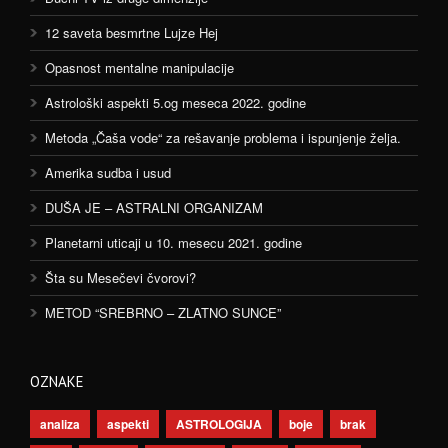
12 saveta besmrtne Lujze Hej
Opasnost mentalne manipulacije
Astrološki aspekti 5.og meseca 2022. godine
Metoda „Čaša vode“ za rešavanje problema i ispunjenje želja.
Amerika sudba i usud
DUŠA JE – ASTRALNI ORGANIZAM
Planetarni uticaji u 10. mesecu 2021. godine
Šta su Mesečevi čvorovi?
METOD “SREBRNO – ZLATNO SUNCE”
OZNAKE
analiza
aspekti
ASTROLOGIJA
boje
brak