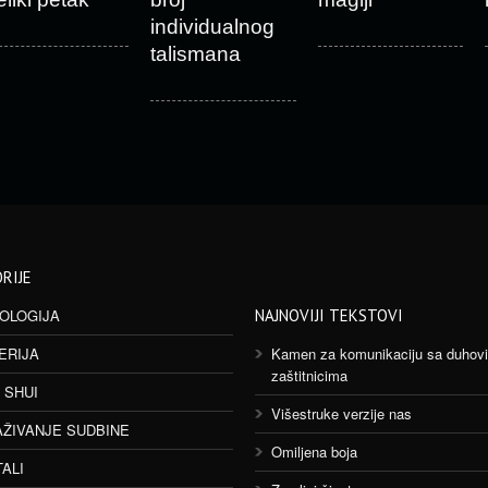
individualnog
talismana
RIJE
OLOGIJA
NAJNOVIJI TEKSTOVI
ERIJA
Kamen za komunikaciju sa duhov
zaštitnicima
 SHUI
Višestruke verzije nas
AŽIVANJE SUDBINE
Omiljena boja
TALI