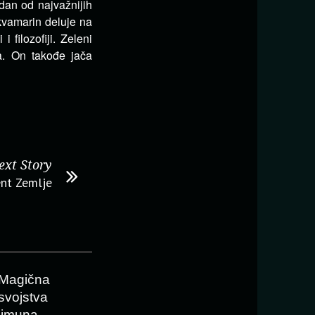
edan od najvažnijih
kvamarin deluje na
filozofiji. Zeleni
a. On takođe jača
ext Story
ent Zemlje
Magična
svojstva
limuna