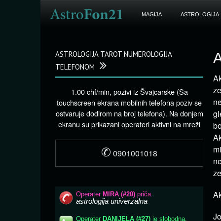
MAGIJA
ASTROLOGIJA
ASTROLOGIJA TAROT NUMEROLOGIJA
A
TELEFONOM
Ak
ze
1.00 chf/min, pozivi iz Švajcarske (Sa
ne
touchscreen ekrana mobilnih telefona poziv se
ostvaruje dodirom na broj telefona). Na donjem
gl
ekranu su prikazani operateri aktivni na mreži
bo
Ak
✆
mi
0901001018
ne
ze
Ak
Jo