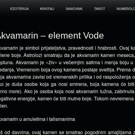
EZOTERIJA
KRISTALI
SANOVNIK
TAROT
NUMEROLO
kvamarin – element Vode
vamarin je simbol prijateljstva, pravednosti i hrabrosti. Ovaj 
lene boje.
Astrolozi smatraju da je akvamarin kamen meseca, j
ptuna. Akvamarin je «živ» u večernjim satima i menja boju u 
edanja. Vremenom boja ovog kamena postaje svetlija. Prema 
ja akvamarina zavisi od vremenskih prilika i od raspoloženja 
o je duša osobe koja ga nosi smirena, boja kamena će biti 
rno more). Ako je osoba koja nosi akvamarin tužna, zabrinuta 
gativne energije, kamen će biti mutne boje. Tokom nevremena
len.
vamarin u amuletima i talismanima
š od davnina, ovaj kamen se smatrao pogodnim amajlijama za