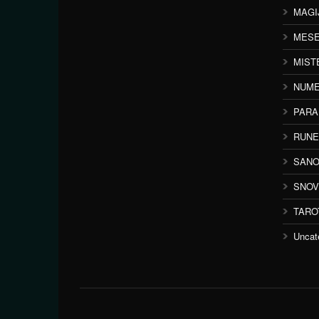
MAGI
MESE
MIST
NUME
PAR
RUNE
SANO
SNOV
TARO
Uncat