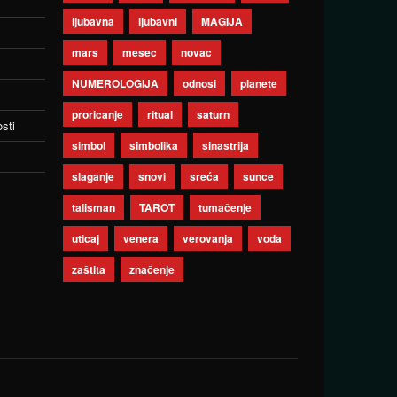
ljubavna
ljubavni
MAGIJA
mars
mesec
novac
NUMEROLOGIJA
odnosi
planete
proricanje
ritual
saturn
sti
simbol
simbolika
sinastrija
slaganje
snovi
sreća
sunce
talisman
TAROT
tumačenje
uticaj
venera
verovanja
voda
zaštita
značenje