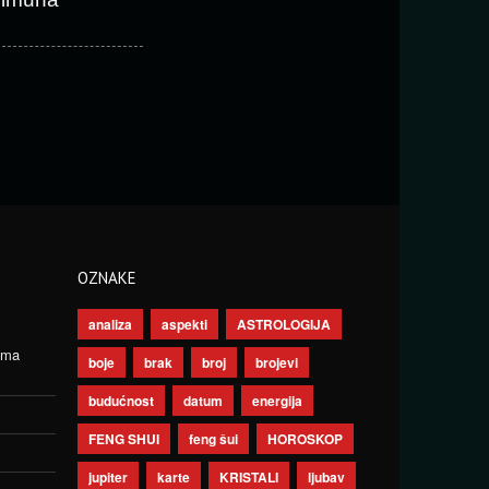
OZNAKE
analiza
aspekti
ASTROLOGIJA
ima
boje
brak
broj
brojevi
budućnost
datum
energija
FENG SHUI
feng šui
HOROSKOP
jupiter
karte
KRISTALI
ljubav