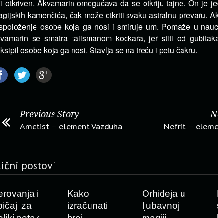
ti otkriven. Akvamarin omogućava da se otkriju tajne. On je j
gijskih kamenčića, čak može otkriti svaku astralnu prevaru. A
spoloženje osobe koja ga nosi i smiruje um. Pomaže u nauci i 
vamarin se smatra talismanom kockara, jer štiti od gubitak
ksipil osobe koja ga nosi. Stavlja se na treću i petu čakru.
Previous Story
N
Ametist – element Vazduha
Nefrit – elem
lični postovi
erovanja i
Kako
Orhideja u
bičaji za
izračunati
ljubavnoj
eliki petak
broj
magiji