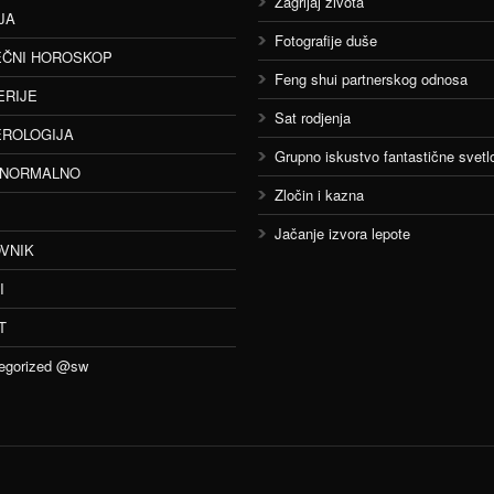
Zagrljaj života
JA
Fotografije duše
ČNI HOROSKOP
Feng shui partnerskog odnosa
ERIJE
Sat rodjenja
ROLOGIJA
Grupno iskustvo fantastične svetlo
ANORMALNO
Zločin i kazna
Jačanje izvora lepote
VNIK
I
T
egorized @sw