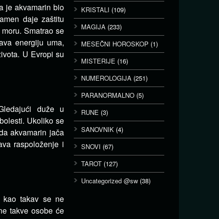
a je akvamarin bio
KRISTALI
(109)
kamen daje zaštitu
MAGIJA
(233)
a moru. Smatrao se
čava energiju uma,
MESEČNI HOROSKOP
(1)
ivota. U Evropi su
MISTERIJE
(16)
NUMEROLOGIJA
(251)
PARANORMALNO
(5)
Gledajući duže u
RUNE
(3)
olesti. Ukoliko se
SANOVNIK
(4)
 da akvamarin jača
ava raspoloženje i
SNOVI
(67)
TAROT
(127)
Uncategorized @sw
(38)
i kao takav se ne
ane takve osobe će