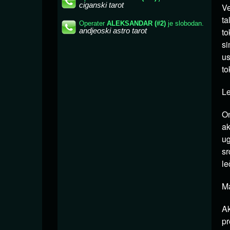
Ve
ta
to
si
us
to
Le
O
ak
ug
sr
le
Ma
Ak
pr