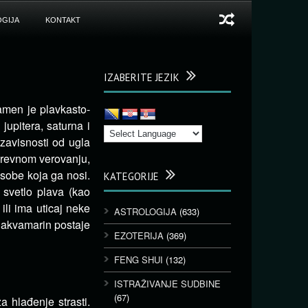
GIJA
KONTAKT
IZABERITE JEZIK
kamen je plavkasto-
upitera, saturna i
zavisnosti od ugla
drevnom verovanju,
osobe koja ga nosi.
KATEGORIJE
svetlo plava (kao
ili ima uticaj neke
ASTROLOGIJA
(633)
 akvamarin postaje
EZOTERIJA
(369)
FENG SHUI
(132)
ISTRAŽIVANJE SUDBINE
(67)
 hlađenje strasti.