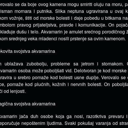
rovalo se da boje ovog kamena mogu smiriti oluju na moru, p
lisman mornara i putnika. Slika neptuna ugravirana u ovaj 
kom vožnje, štiti od morske bolesti i daje pobedu u bitkama n
mbolom pravog prijateljstva, pravde i komunikacije. On poja
klađuje dušu i telo. Akvamarin je amulet srećnog porodičnog ž
kom srednjeg veka mladenci nosili prstenje sa ovim kamenom.
kovita svojstva akvamarina
n ublažava zubobolju, probleme sa jetrom i stomakom. 
vamarin osoba može poboljšati vid. Delotvoran je kod morske b
ravira u srebro pomaže kod bolesti usne duplje. Verovalo se
ce, pomaže kod plućnih, kožnih i nervnih bolesti. On poboljš
či od lenjosti.
gična svojstva akvamarina
vamarin jača duh osobe koja ga nosi, razotkriva prevaru 
eporučuje nepoštenim ljudima. Svaki pokušaj varanja od str