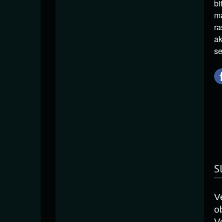
bi
ma
ra
ak
se
S
V
o
V