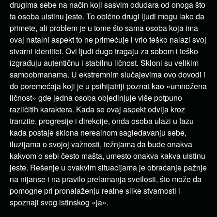
drugima sebe na način koji sasvim odudara od onoga što
ta osoba uistinu jeste. To obično drugi ljudi mogu lako da
primete, ali problem je u tome što sama osoba koja ima
ovaj natalni aspekt to ne primećuje i vrlo teško nalazi svoj
stvarni identitet. Ovi ljudi dugo tragaju za sobom i teško
izgrađuju autentičnu i stabilnu ličnost. Skloni su velikim
samoobmanama. U ekstremnim slučajevima ovo dovodi i
do poremećaja koji je u psihijatriji poznat kao «umnožena
ličnost» gde jedna osoba objedinjuje više potpuno
različitih karaktera. Kada se ovaj aspekt odvija kroz
tranzite, progresije i direkcije, onda osoba ulazi u fazu
kada postaje sklona nerealnom sagledavanju sebe,
iluzijama o svojoj važnosti, težnjama da bude onakva
kakvom o sebi često mašta, umesto onakva kakva uistinu
jeste. Rešenje u ovakvim situacijama je obraćanje pažnje
na nijanse i na pravilo prelamanja svetlosti, što može da
pomogne pri pronalaženju realne slike stvarnosti i
spoznaji svog istinskog «ja».