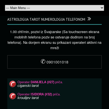
ASTROLOGIJA TAROT NUMEROLOGIJA TELEFONOM
1.00 chf/min, pozivi iz Švajcarske (Sa touchscreen ekrana
mobilnih telefona poziv se ostvaruje dodirom na broj
telefona). Na donjem ekranu su prikazani operateri aktivni na
mreži
✆
0901001018