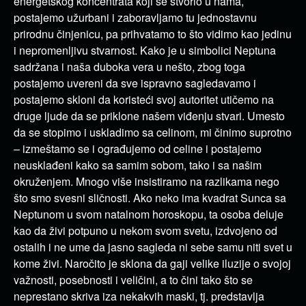
energetskog koncentrata koji se stvorio u nama,
postajemo užurbani i zaboravljamo tu jednostavnu
prirodnu činjenicu, pa prihvatamo to što vidimo kao jedinu
i nepromenljivu stvarnost. Kako je u simbolici Neptuna
sadržana i naša duboka vera u nešto, zbog toga
postajemo uvereni da sve ispravno sagledavamo i
postajemo skloni da koristeći svoj autoritet utičemo na
druge ljude da se priklone našem viđenju stvari. Umesto
da se stopimo i uskladimo sa celinom, mi činimo suprotno
– izmeštamo se i ograđujemo od celine i postajemo
neusklađeni kako sa samim sobom, tako i sa našim
okruženjem. Mnogo više insistiramo na razlikama nego
što smo svesni sličnosti. Ako neko ima kvadrat Sunca sa
Neptunom u svom natalnom horoskopu, ta osoba deluje
kao da živi potpuno u nekom svom svetu, izdvojeno od
ostalih i ne ume da jasno sagleda ni sebe samu niti svet u
kome živi. Naročito je sklona da gaji velike iluzije o svojoj
važnosti, posebnosti i veličini, a to čini tako što se
neprestano skriva iza nekakvih maski, tj. predstavlja