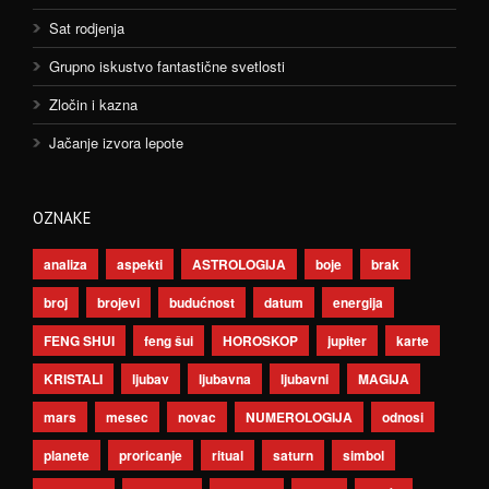
Sat rodjenja
Grupno iskustvo fantastične svetlosti
Zločin i kazna
Jačanje izvora lepote
OZNAKE
analiza
aspekti
ASTROLOGIJA
boje
brak
broj
brojevi
budućnost
datum
energija
FENG SHUI
feng šui
HOROSKOP
jupiter
karte
KRISTALI
ljubav
ljubavna
ljubavni
MAGIJA
mars
mesec
novac
NUMEROLOGIJA
odnosi
planete
proricanje
ritual
saturn
simbol