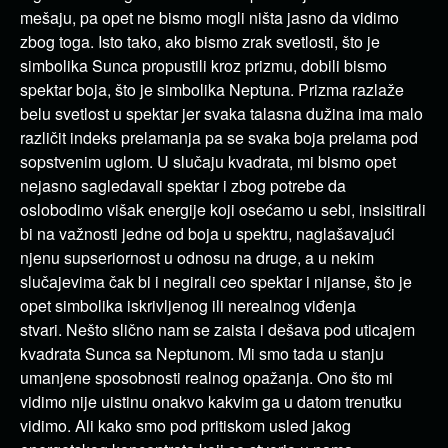
mešaju, pa opet ne bismo mogli ništa jasno da vidimo
zbog toga. Isto tako, ako bismo zrak svetlosti, što je
simbolika Sunca propustili kroz prizmu, dobili bismo
spektar boja, što je simbolika Neptuna. Prizma razlaže
belu svetlost u spektar jer svaka talasna dužina ima malo
različit indeks prelamanja pa se svaka boja prelama pod
sopstvenim uglom. U slučaju kvadrata, mi bismo opet
nejasno sagledavali spektar i zbog potrebe da
oslobodimo višak energije koji osećamo u sebi, insisitirali
bi na važnosti jedne od boja u spektru, naglašavajući
njenu supseriornost u odnosu na druge, a u nekim
slučajevima čak bi i negirali ceo spektar i nijanse, što je
opet simbolika iskrivljenog ili nerealnog viđenja
stvari. Nešto slično nam se zaista i dešava pod uticajem
kvadrata Sunca sa Neptunom. Mi smo tada u stanju
umanjene sposobnosti realnog opažanja. Ono što mi
vidimo nije uistinu onakvo kakvim ga u datom trenutku
vidimo. Ali kako smo pod pritiskom usled jakog