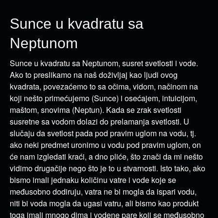
Sunce u kvadratu sa
Neptunom
Sunce u kvadratu sa Neptunom, susret svetlosti i vode.
Ako to preslikamo na naš doživljaj kao ljudi ovog
kvadrata, povezaćemo to sa očima, vidom, načinom na
koji nešto primećujemo (Sunce) i osećajem, intuicijom,
maštom, snovima (Neptun). Kada se zrak svetlosti
susretne sa vodom dolazi do prelamanja svetlosti. U
slučaju da svetlost pada pod pravim uglom na vodu, tj.
ako neki predmet uronimo u vodu pod pravim uglom, on
će nam izgledati kraći, a dno pliće, što znači da mi nešto
vidimo drugačije nego što je to u stvarnosti. Isto tako, ako
bismo imali jednaku količinu vatre i vode koje se
međusobno dodiruju, vatra ne bi mogla da ispari vodu,
niti bi voda mogla da ugasi vatru, ali bismo kao produkt
toga imali mnogo dima i vodene pare koji se međusobno