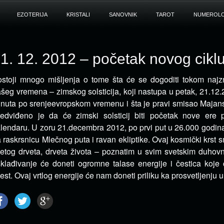
EZOTERIJA
KRISTALI
SANOVNIK
TAROT
NUMEROLO
1. 12. 2012 – početak novog cikl
stoji mnogo mišljenja o tome šta će se dogoditi tokom najz
šeg vremena – zimskog solsticija, koji nastupa u
petak, 21.12.2
nuta po srenjeevropskom vremenu i šta je pravi smisao Majan
redviđeno je da će zimski solsticij biti početak nove er
lendaru. U zoru 21.decembra 2012, po prvi put u 26.000 godin
 raskrsnicu Mlečnog puta i ravan ekliptike. Ovaj kosmički krst 
etog drveta, drveta života – poznatim u svim svetskim duhovn
klađivanje će doneti ogromne talase energije i čestica koje 
est. Ovaj vrtlog energije će nam doneti priliku ka prosvetljenju 