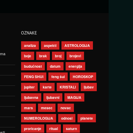
OZNAKE
analiza
aspekti
ASTROLOGIJA
ima
boje
brak
broj
brojevi
budućnost
datum
energija
FENG SHUI
feng šui
HOROSKOP
jupiter
karte
KRISTALI
ljubav
ljubavna
ljubavni
MAGIJA
mars
mesec
novac
NUMEROLOGIJA
odnosi
planete
proricanje
ritual
saturn
sti