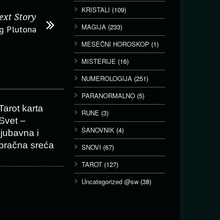
KRISTALI
(109)
ext Story
MAGIJA
(233)
og Plutona
MESEČNI HOROSKOP
(1)
MISTERIJE
(16)
NUMEROLOGIJA
(251)
PARANORMALNO
(5)
Tarot karta
RUNE
(3)
Svet –
SANOVNIK
(4)
ljubavna i
bračna sreća
SNOVI
(67)
TAROT
(127)
Uncategorized @sw
(38)