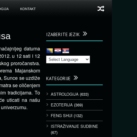
GIJA
KONTAKT
usa
IZABERITE JEZIK
načajnijeg datuma
012. u 12 sati i 12
skog proročanstva.
e prema Majanskom
a, Sunce se uzdiže
KATEGORIJE
smatra se oličenjem
im tradicijama. To
ASTROLOGIJA
(633)
će uticati na našu
EZOTERIJA
(369)
u univerzumu.
FENG SHUI
(132)
ISTRAŽIVANJE SUDBINE
(67)