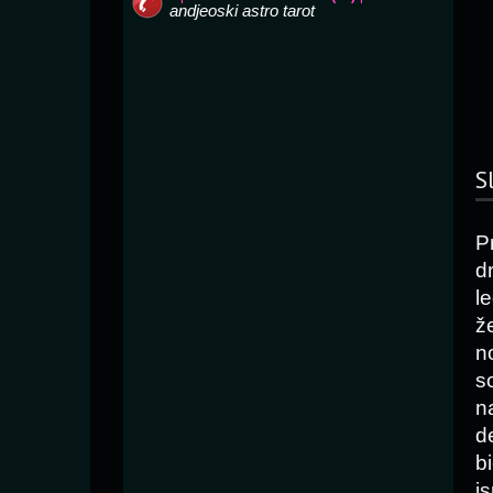
S
P
d
l
že
n
so
n
d
b
i