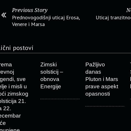
Previous Story
N
Prednovogodišnji uticaj Erosa,
Uticaj tranzitn
Venere i Marsa
lični postovi
rema
Zimski
Pažljivo
revnoj
solsticij –
danas
egendi, sve
obnova
Pluton i Mars
lje i misli u
Energije
prave aspekt
oći zimskog
opasnosti
lsticija 21.
a 22.
ecembar
iće
spunjene