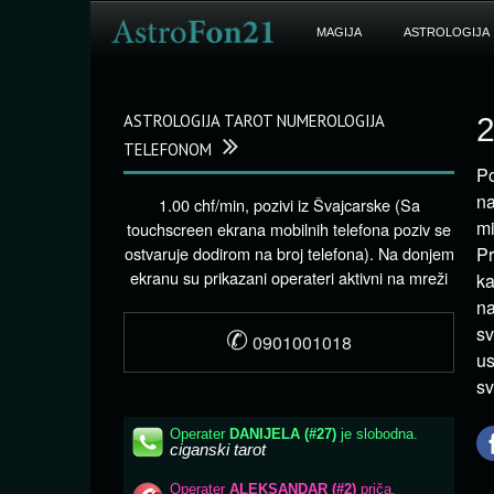
MAGIJA
ASTROLOGIJA
ASTROLOGIJA TAROT NUMEROLOGIJA
2
TELEFONOM
Po
na
1.00 chf/min, pozivi iz Švajcarske (Sa
mi
touchscreen ekrana mobilnih telefona poziv se
ostvaruje dodirom na broj telefona). Na donjem
P
ekranu su prikazani operateri aktivni na mreži
ka
na
✆
sv
0901001018
us
sv