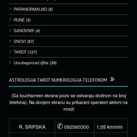
PARANORMALNO
(5)
RUNE
(3)
SANOVNIK
(4)
SNOVI
(67)
TAROT
(127)
Uncategorized @bs
(39)
ASTROLOGIJA TAROT NUMEROLOGIJA TELEFONOM
(Sa touchscreen ekrana poziv se ostvaraju dodirom na broj
telefona). Na donjem ekranu su prikazani operateri aktivni na
mreži
✆
R. SRPSKA
092560300
1.05 km/min