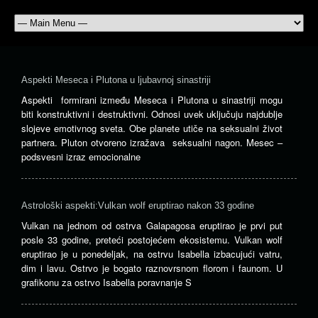
Aspekti Meseca i Plutona u ljubavnoj sinastriji
Aspekti formirani između Meseca i Plutona u sinastriji mogu
biti konstruktivni i destruktivni. Odnosi uvek uključuju najdublje
slojeve emotivnog sveta. Obe planete utiče na seksualni život
partnera. Pluton otvoreno izražava seksualni nagon. Mesec –
podsvesni izraz emocionalne
Astrološki aspekti:Vulkan wolf eruptirao nakon 33 godine
Vulkan na jednom od ostrva Galapagosa eruptirao je prvi put
posle 33 godine, preteći postojećem ekosistemu. Vulkan wolf
eruptirao je u ponedeljak, na ostrvu Isabella izbacujući vatru,
dim i lavu. Ostrvo je bogato raznovrsnom florom i faunom. U
grafikonu za ostrvo Isabella poravnanje S