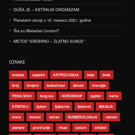
DUŠA JE – ASTRALNI ORGANIZAM
Planetarni uticaji u 10. mesecu 2021. godine
Šta su Mesečevi čvorovi?
METOD “SREBRNO – ZLATNO SUNCE”
OZNAKE
analiza
aspekti
ASTROLOGIJA
boje
brak
broj
brojevi
budućnost
datum
energija
FENG SHUI
feng šui
HOROSKOP
jupiter
karte
KRISTALI
ljubav
ljubavna
ljubavni
MAGIJA
mars
mesec
novac
NUMEROLOGIJA
odnosi
planete
proricanje
ritual
saturn
simbol