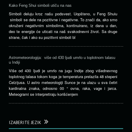
Kako Feng Shui simboli utiču na nas
Simboli deluju kroz našu podsvest. Uopšteno, u Feng Shuiu
simboli se dele na pozitivne i negativne. To znači da, ako smo
okruženi negativnim simbolima, kontinuirano, iz dana u dan,
deo te energije će uticati na naš svakodnevni život. Sa druge
strane, čak i ako su pozitivni simboli bl
Astrometeorologija: više od 430 ljudi umrlo u toplotnom talasu
u Indiji
Više od 430 ljudi je umrlo na jugu Indije zbog višednevnog
toplotnog talasa tokom koga je temperatura prelazila 48 stepeni
Celzijusa. U astro meteorologiji Sunce je na ulazu u sva četiri
kardinalna znaka, odnosno 00 ° ovna, raka, vage i jarca.
Meteogrami se interpretiraju korišćenjem
IZABERITE JEZIK