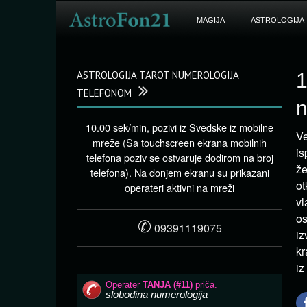
MAGIJA
ASTROLOGIJA
ASTROLOGIJA TAROT NUMEROLOGIJA
1
TELEFONOM
n
10.00 sek/min, pozivi iz Švedske iz mobilne
Ve
mreže (Sa touchscreen ekrana mobilnih
is
telefona poziv se ostvaruje dodirom na broj
že
telefona). Na donjem ekranu su prikazani
ot
operateri aktivni na mreži
vl
os
✆
09391119075
iz
kr
iz