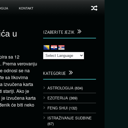
GIJA
KONTAKT
ića u
IZABERITE JEZIK
pira sa 12
ma. Prema verovanju
je odnosi se na
KATEGORIJE
rte sa likovima
da izvučena karta
ASTROLOGIJA
(634)
stariji. Ako je
o je izvučena karta
EZOTERIJA
(369)
đenik će biti neko
FENG SHUI
(132)
ISTRAŽIVANJE SUDBINE
(67)