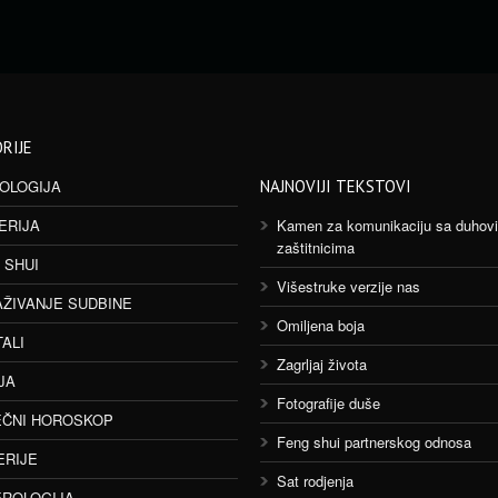
RIJE
OLOGIJA
NAJNOVIJI TEKSTOVI
ERIJA
Kamen za komunikaciju sa duhov
zaštitnicima
 SHUI
Višestruke verzije nas
AŽIVANJE SUDBINE
Omiljena boja
TALI
Zagrljaj života
JA
Fotografije duše
ČNI HOROSKOP
Feng shui partnerskog odnosa
ERIJE
Sat rodjenja
ROLOGIJA