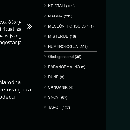
KRISTALI
(109)
MAGIJA
(233)
ext Story
MESEČNI HOROSKOP
(1)
rituali za
nansijskog
MISTERIJE
(16)
agostanja
NUMEROLOGIJA
(251)
Okategoriserad
(38)
PARANORMALNO
(5)
RUNE
(3)
Narodna
SANOVNIK
(4)
verovanja za
odeću
SNOVI
(67)
TAROT
(127)