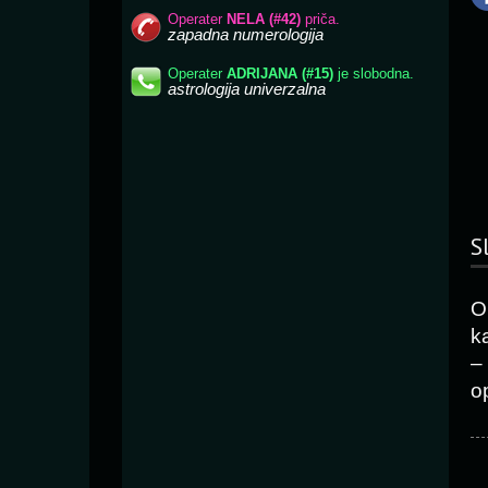
S
O
k
–
o