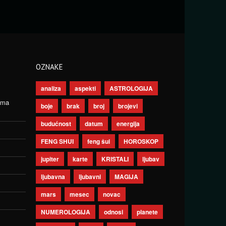
OZNAKE
analiza
aspekti
ASTROLOGIJA
ima
boje
brak
broj
brojevi
budućnost
datum
energija
FENG SHUI
feng šui
HOROSKOP
jupiter
karte
KRISTALI
ljubav
ljubavna
ljubavni
MAGIJA
mars
mesec
novac
NUMEROLOGIJA
odnosi
planete