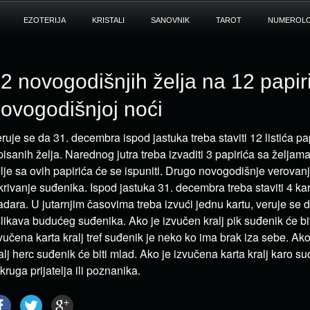
EZOTERIJA
KRISTALI
SANOVNIK
TAROT
NUMEROLO
2 novogodišnjih želja na 12 papir
ovogodišnjoj noći
ruje se da 31. decembra ispod jastuka treba staviti 12 listića pa
pisanih želja. Narednog jutra treba izvaditi 3 papirića sa želja
lje sa ovih papirića će se ispuniti. Drugo novogodišnje verovan
krivanje suđenika. Ispod jastuka 31. decembra treba staviti 4 ka
adara. U jutarnjim časovima treba izvući jednu kartu, veruje se 
likava budućeg suđenika. Ako je izvučen kralj pik suđenik će biti 
vučena karta kralj tref suđenik je neko ko ima brak iza sebe. Ak
alj herc suđenik će biti mlad. Ako je izvučena karta kralj karo su
 kruga prijatelja ili poznanika.