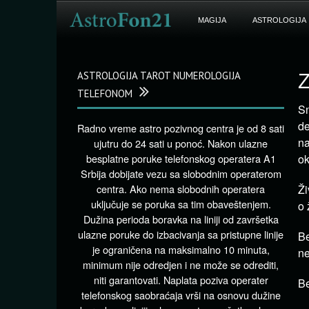
MAGIJA
ASTROLOGIJA
ASTROLOGIJA TAROT NUMEROLOGIJA
Z
TELEFONOM
Sn
de
Radno vreme astro pozivnog centra je od 8 sati
na
ujutru do 24 sati u ponoć. Nakon ulazne
besplatne poruke telefonskog operatera A1
ok
Srbija dobijate vezu sa slobodnim operaterom
centra. Ako nema slobodnih operatera
Ži
uključuje se poruka sa tim obaveštenjem.
o 
Dužina perioda boravka na liniji od završetka
ulazne poruke do izbacivanja sa pristupne linije
B
je ograničena na maksimalno 10 minuta,
ne
minimum nije odredjen i ne može se odrediti,
niti garantovati. Naplata poziva operater
Be
telefonskog saobraćaja vrši na osnovu dužine