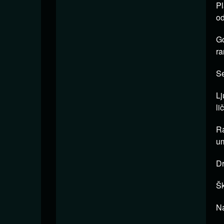
Pl
od
Go
ra
Se
Lj
li
Ra
u
Dr
Šk
Na