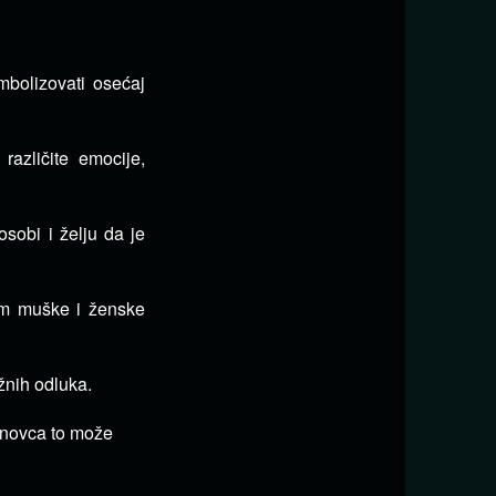
bolizovati osećaj
azličite emocije,
sobi i želju da je
em muške i ženske
žnih odluka.
 novca to može