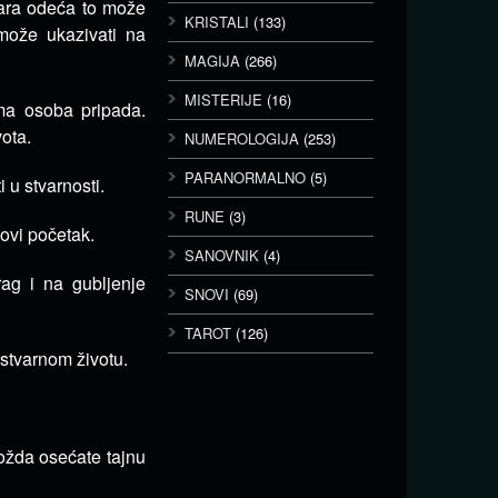
tara odeća to može
KRISTALI
(133)
može ukazivati na
MAGIJA
(266)
MISTERIJE
(16)
ima osoba pripada.
vota.
NUMEROLOGIJA
(253)
PARANORMALNO
(5)
u stvarnosti.
RUNE
(3)
novi početak.
SANOVNIK
(4)
ag i na gubljenje
SNOVI
(69)
TAROT
(126)
stvarnom životu.
Možda osećate tajnu