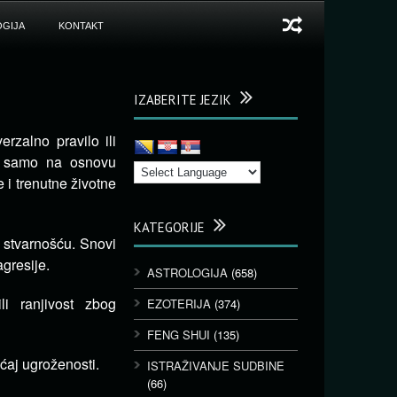
GIJA
KONTAKT
IZABERITE JEZIK
erzalno pravilo ili
ve samo na osnovu
 i trenutne životne
KATEGORIJE
a stvarnošću. Snovi
agresije.
ASTROLOGIJA
(658)
i ranjivost zbog
EZOTERIJA
(374)
FENG SHUI
(135)
ćaj ugroženosti.
ISTRAŽIVANJE SUDBINE
(66)