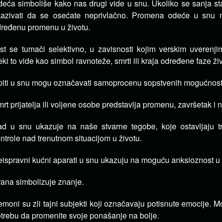
eća simboliše kako nas drugi vide u snu. Ukoliko se sanja s
kazivati da se osećate neprivlačno. Promena odeće u snu 
ređenu promenu u životu.
st se tumači selektivno, u zavisnosti kojim verskim uverenj
ki to vide kao simbol ravnoteže, smrti ili kraja određene faze ži
piti u snu mogu označavati samoprocenu sopstvenih mogućnosti 
rt prijatelja ili voljene osobe predstavlja promenu, završetak i 
d u snu ukazuje na naše stvarne tegobe, koje ostavljaju tr
ntrole nad trenutnom situacijom u životu.
ispravni kućni aparati u snu ukazuju na moguću anksioznost u 
ana simbolizuje znanje.
moni su zli tajni subjekti koji označavaju potisnute emocije. 
trebu da promenite svoje ponašanje na bolje.