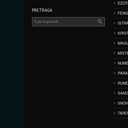
EZOT
PRETRAGA
FENG
ISTR
KRIS
MAGI
MIST
NUME
PAR
RUNE
SANO
SNOV
TARO