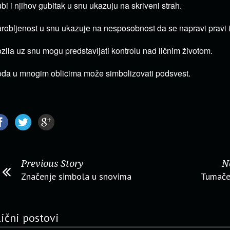
bi i njihov gubitak u snu ukazuju na skriveni strah.
robljenost u snu ukazuje na nesposobnost da se napravi pravi i
zila uz snu mogu predstavljati kontrolu nad ličnim životom.
da u mnogim oblicima može simbolizovati podsvest.
Previous Story
N
Značenje simbola u snovima
Tumače
lični postovi