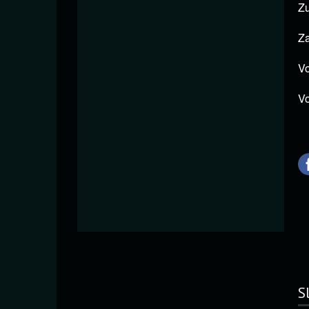
Zu
Za
Vo
Vo
S