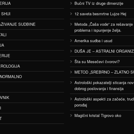
ERIJA
Bučni TV iz druge dimenzije
 SHUI
12 saveta besmrtne Lujze Hej
AŽIVANJE SUDBINE
Metoda „Čaša vode“ za rešavanje
problema i ispunjenje želja.
TALI
Amerika sudba i usud
JA
DUŠA JE – ASTRALNI ORGANI
ERIJE
Šta su Mesečevi čvorovi?
ROLOGIJA
METOD „SREBRNO – ZLATNO S
ANORMALNO
Astrološki pokazatelji sticanja nov
dobrog poslovanja i finansija
VNIK
Astrološki aspekti za začeće, trud
porođaj
I
Magični kristal Tigrovo oko
T