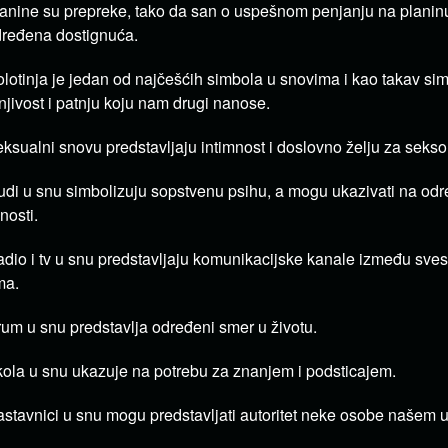
anine su prepreke, tako da san o uspešnom penjanju na planin
ređena dostignuća.
lotinja je jedan od najčešćih simbola u snovima i kao takav si
njivost i patnju koju nam drugi nanose.
ksualni snovu predstavljaju intimnost i doslovno želju za seks
udi u snu simbolizuju sopstvenu psihu, a mogu ukazivati na od
čnosti.
dio i tv u snu predstavljaju komunikacijske kanale između sv
ma.
um u snu predstavlja određeni smer u životu.
ola u snu ukazuje na potrebu za znanjem i podsticajem.
stavnici u snu mogu predstavljati autoritet neke osobe našem u