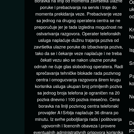
boravka na liniji od momenta završetka ulazne
Od
poruke i prebacivanja na servis i traje do
u
momenta prekidanja veze. Prebacivanje veze
od
sa jednog na drugog operatera centra se ne
preporučuje jer je tada izgledna mogućnost ne
Kr
ostvarivanja razgovora. Operater telefonskih
Ne
usluga naplaćuje dužinu trajanja poziva od
završetka ulazne poruke do izbacivanja poziva,
Is
tako da se i čekanje veze naplaćuje i ne treba
čekati vezu ako se nakon ulazne poruke
Sm
odmah ne čuje glas slobodnog operatera. Radi
sprečavanja tehničke blokade rada pozivnog
Pa
centra i omogucvanja razgovora širem krugu
ko
korisnika usluga ukupan broj primljenih poziva
sa jednog broja telefona je ograničen na 20
Ne
poziva dnevno i 100 poziva mesečno. Cena
boravka na liniji pozivnog centra telefonski
Hr
provajder A1Srbija naplaćuje 36 dinara po
minutu. Iz svrhe poboljšanja rada i poštovanja
De
ugovornih i licencnih obaveza i provere
po
eventualnih administrativnih prigovora korisnika