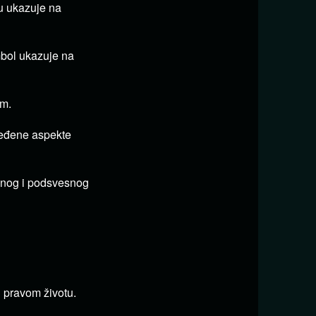
u ukazuje na
mbol ukazuje na
om.
ređene aspekte
esnog i podsvesnog
 pravom životu.