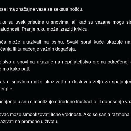
sa ima značajne veze sa seksualnošću.
ke su uvek prisutne u snovima, ali kad su vezane mogu sim
aludnosti. Pranje ruku može izraziti krivicu.
ća može ukazivati na psihu. Svaki sprat kuće ukazuje na r
ćanja ili tumačenje važnih događaja.
istvo u snovima ukazuje na neprijateljstvo prema određenoj o
dimo kako pati.
ak u snovima može ukazivati na doslovnu želju za spajanj
ergije.
šnjenje u snu simbolizuje određene frustracije ili donošenje va
vac može simbolizovati lične vrednosti. Ako se sanja razmena
azivati na promene u životu.