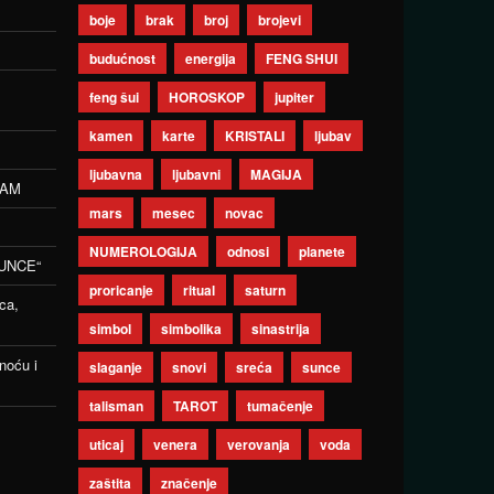
boje
brak
broj
brojevi
budućnost
energija
FENG SHUI
feng šui
HOROSKOP
jupiter
kamen
karte
KRISTALI
ljubav
ljubavna
ljubavni
MAGIJA
ZAM
mars
mesec
novac
NUMEROLOGIJA
odnosi
planete
UNCE“
proricanje
ritual
saturn
ca,
simbol
simbolika
sinastrija
noću i
slaganje
snovi
sreća
sunce
talisman
TAROT
tumačenje
uticaj
venera
verovanja
voda
zaštita
značenje