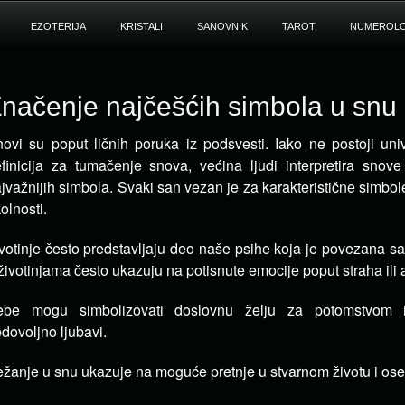
EZOTERIJA
KRISTALI
SANOVNIK
TAROT
NUMEROLO
načenje najčešćih simbola u snu
ovi su poput ličnih poruka iz podsvesti. Iako ne postoji univ
finicija za tumačenje snova,
većina ljudi interpretira sno
jvažnijih simbola. Svaki san vezan je za karakteristične simbole
olnosti.
votinje često predstavljaju deo naše psihe koja je povezana s
životinjama često ukazuju na potisnute emocije poput straha ili 
ebe mogu simbolizovati doslovnu želju za potomstvom il
dovoljno ljubavi.
žanje u snu ukazuje na moguće pretnje u stvarnom životu i ose