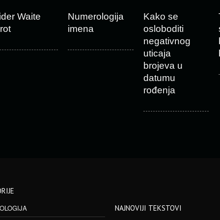
ider Waite
Numerologija
Kako se
rot
imena
osloboditi
negativnog
uticaja
brojeva u
datumu
rođenja
RIJE
OLOGIJA
NAJNOVIJI TEKSTOVI