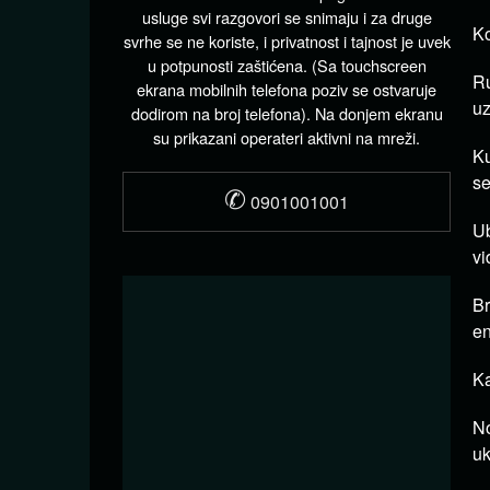
usluge svi razgovori se snimaju i za druge
Ko
svrhe se ne koriste, i privatnost i tajnost je uvek
u potpunosti zaštićena. (Sa touchscreen
Ru
ekrana mobilnih telefona poziv se ostvaruje
uz
dodirom na broj telefona). Na donjem ekranu
su prikazani operateri aktivni na mreži.
Ku
se
✆
0901001001
Ub
vi
Br
en
Ka
No
uk