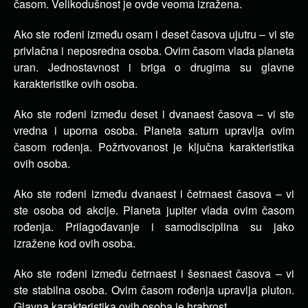
časom. Velikodušnost je ovde veoma izražena.
Ako ste rođeni između osam i deset časova ujutru – vi ste
privlačna i neposredna osoba. Ovim časom vlada planeta
uran. Jednostavnost i briga o drugima su glavne
karakteristike ovih osoba.
Ako ste rođeni između deset i dvanaest časova – vi ste
vredna i uporna osoba. Planeta saturn upravlja ovim
časom rođenja. Požrtvovanost je ključna karakteristika
ovih osoba.
Ako ste rođeni između dvanaest i četrnaest časova – vi
ste osoba od akcije. Planeta jupiter vlada ovim časom
rođenja. Prilagođavanje i samodisciplina su jako
izražene kod ovih osoba.
Ako ste rođeni između četrnaest i šesnaest časova – vi
ste stabilna osoba. Ovim časom rođenja upravlja pluton.
Glavna karakteristika ovih osoba je hrabrost.