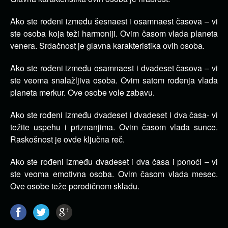
Ako ste rođeni između šesnaest i osamnaest časova – vi
ste osoba koja teži harmoniji. Ovim časom vlada planeta
venera. Srdačnost je glavna karakteristika ovih osoba.
Ako ste rođeni između osamnaest i dvadeset časova – vi
ste veoma snalažljiva osoba. Ovim satom rođenja vlada
planeta merkur. Ove osobe vole zabavu.
Ako ste rođeni između dvadeset i dvadeset i dva časa- vi
težite uspehu i priznanjima. Ovim časom vlada sunce.
Raskošnost je ovde ključna reč.
Ako ste rođeni između dvadeset i dva časa i ponoći – vi
ste veoma emotivna osoba. Ovim časom vlada mesec.
Ove osobe teže porodičnom skladu.