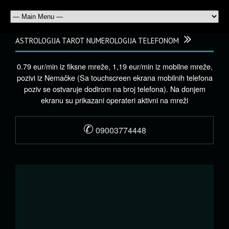
ASTROLOGIJA TAROT NUMEROLOGIJA TELEFONOM
0.79 eur/min iz fiksne mreže, 1,19 eur/min iz mobilne mreže,
pozivi iz Nemačke (Sa touchscreen ekrana mobilnih telefona
poziv se ostvaruje dodirom na broj telefona). Na donjem
ekranu su prikazani operateri aktivni na mreži
✆
09003774448