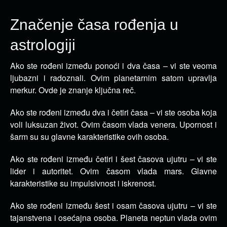
Značenje časa rođenja u
astrologiji
Ako ste rođeni između ponoći i dva časa – vi ste veoma
ljubazni i radoznali. Ovim planetarnim satom upravlja
merkur. Ovde je znanje ključna reč.
Ako ste rođeni između dva i četiri časa – vi ste osoba koja
voli luksuzan život. Ovim časom vlada venera. Upornost i
šarm su su glavne karakteristike ovih osoba.
Ako ste rođeni između četiri i šest časova ujutru – vi ste
lider i autoritet. Ovim časom vlada mars. Glavne
karakteristike su impulsivnost i iskrenost.
Ako ste rođeni između šest i osam časova ujutru – vi ste
tajanstvena i osećajna osoba. Planeta neptun vlada ovim