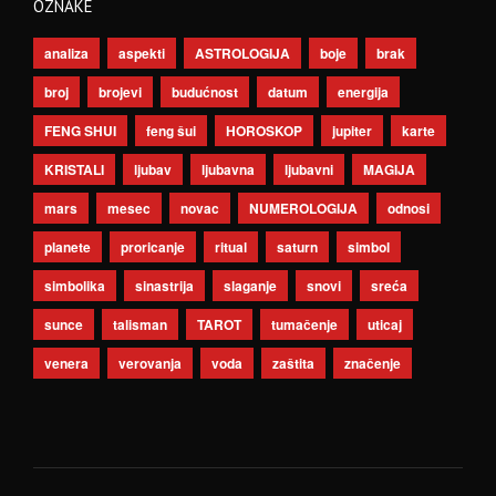
OZNAKE
analiza
aspekti
ASTROLOGIJA
boje
brak
broj
brojevi
budućnost
datum
energija
FENG SHUI
feng šui
HOROSKOP
jupiter
karte
KRISTALI
ljubav
ljubavna
ljubavni
MAGIJA
mars
mesec
novac
NUMEROLOGIJA
odnosi
planete
proricanje
ritual
saturn
simbol
simbolika
sinastrija
slaganje
snovi
sreća
sunce
talisman
TAROT
tumačenje
uticaj
venera
verovanja
voda
zaštita
značenje