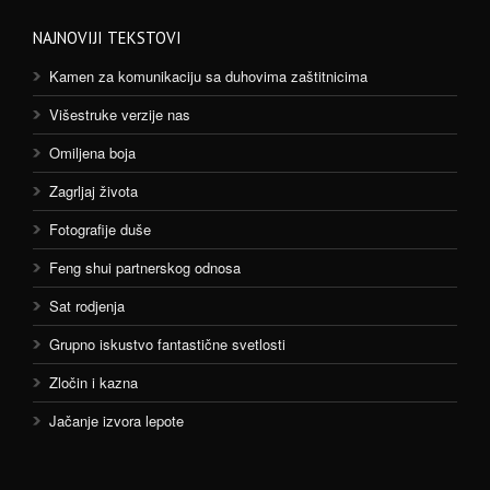
NAJNOVIJI TEKSTOVI
Kamen za komunikaciju sa duhovima zaštitnicima
Višestruke verzije nas
Omiljena boja
Zagrljaj života
Fotografije duše
Feng shui partnerskog odnosa
Sat rodjenja
Grupno iskustvo fantastične svetlosti
Zločin i kazna
Jačanje izvora lepote