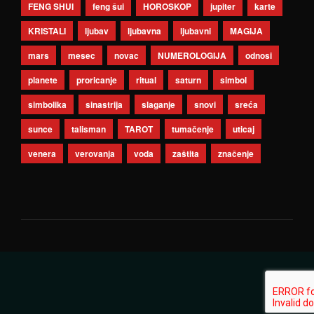
FENG SHUI
feng šui
HOROSKOP
jupiter
karte
KRISTALI
ljubav
ljubavna
ljubavni
MAGIJA
mars
mesec
novac
NUMEROLOGIJA
odnosi
planete
proricanje
ritual
saturn
simbol
simbolika
sinastrija
slaganje
snovi
sreća
sunce
talisman
TAROT
tumačenje
uticaj
venera
verovanja
voda
zaštita
značenje