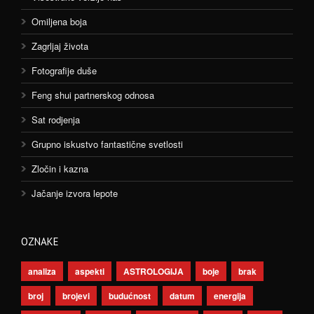
Omiljena boja
Zagrljaj života
Fotografije duše
Feng shui partnerskog odnosa
Sat rodjenja
Grupno iskustvo fantastične svetlosti
Zločin i kazna
Jačanje izvora lepote
OZNAKE
analiza
aspekti
ASTROLOGIJA
boje
brak
broj
brojevi
budućnost
datum
energija