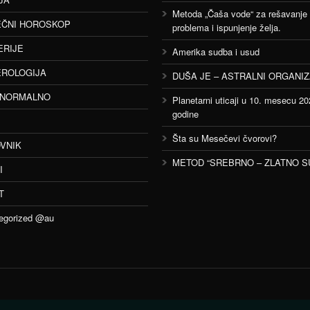
Metoda „Čaša vode“ za rešavanje
ČNI HOROSKOP
problema i ispunjenje želja.
ERIJE
Amerika sudba i usud
ROLOGIJA
DUŠA JE – ASTRALNI ORGANI
ANORMALNO
Planetarni uticaji u 10. mesecu 20
godine
Šta su Mesečevi čvorovi?
VNIK
METOD “SREBRNO – ZLATNO S
I
T
egorized @au