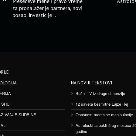
Mesečeve mene i pravo vreme
Astrološ
za pronalaženje partnera, novi
posao, investicije …
RIJE
OLOGIJA
NAJNOVIJI TEKSTOVI
ERIJA
Bučni TV iz druge dimenzije
 SHUI
12 saveta besmrtne Lujze Hej
AŽIVANJE SUDBINE
Opasnost mentalne manipulacije
TALI
Astrološki aspekti 5.og meseca 2
godine
JA