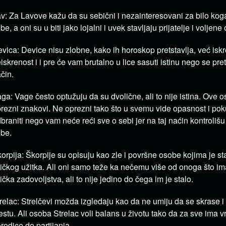
v: Za Lavove kažu da su sebični i nezainteresovani za bilo ko
be, a oni su u biti jako lojalni i uvek stavljaju prijatelje i volje
vica: Device nisu zlobne, kako ih horoskop pretstavlja, već isk
iskrenost i i pre će vam brutalno u lice sasuti istinu nego se pret
čin.
ga: Vage često optužuju da su dvolične, ali to nije istina. Ove 
rezni znakovi. Ne oprezni tako što u svemu vide opasnost i po
braniti nego vam neće reći sve o sebi jer na taj naćin kontrolišu 
be.
orpija: Škorpije su opisuju kao zle i površne osobe kojima je s
zičkog užitka. Ali oni samo teže ka nečemu više od onoga što im
zička zadovoljstva, ali to nije jedino do čega im je stalo.
relac: Strelčevi možda izgledaju kao da ne umiju da se skrase 
stu. Ali osoba Strelac voli balans u životu tako da za sve ima
rodice do partijanja.