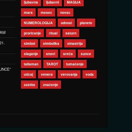
ljubavna
ljubavni
MAGIJA
mars
mesec
novac
NUMEROLOGIJA
odnosi
planete
ZAM
proricanje
ritual
saturn
21.
simbol
simbolika
sinastrija
slaganje
snovi
sreća
sunce
talisman
TAROT
tumačenje
UNCE”
uticaj
venera
verovanja
voda
zaštita
značenje