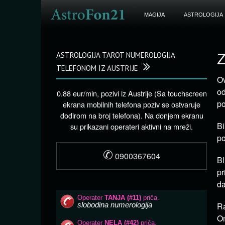
MAGIJA
ASTROLOGIJA
ASTROLOGIJA TAROT NUMEROLOGIJA
Z
TELEFONOM IZ AUSTRIJE
Ov
od
0.88 eur/min, pozivi iz Austrije (Sa touchscreen
po
ekrana mobilnih telefona poziv se ostvaruje
dodirom na broj telefona). Na donjem ekranu
Bi
su prikazani operateri aktivni na mreži.
po
✆
0900367604
Bl
pr
da
Ra
On