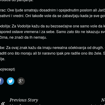
rac: Ove ljude smatraju dosadnim i opsjednutim poslom ali Jar
eativni i vredni. Oni takođe vole da se zabavljaju kada je sve go
dolija: Za Vodolije kažu da su bezosećajne one samo vole da 
spored ostave vremena i za sebe. Samo zato što ne iskazuju sv
čima, ne znači da ih nemaju.
be: Za ovaj znak kažu da imaju nerealna očekivanja od drugih.
aditi ono što moraju ali bi naravno ipak pre radile ono što žele.
lje.
ojrecept)
Previous Story
N