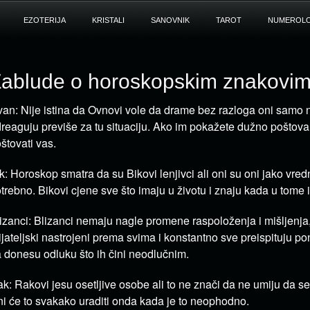
EZOTERIJA
KRISTALI
SANOVNIK
TAROT
NUMEROLO
ablude o horoskopskim znakovi
an: Nije istina da Ovnovi vole da drame bez razloga oni samo
reaguju previše za tu situaciju. Ako im pokažete dužno poštova
štovati vas.
k: Horoskop smatra da su Bikovi lenjivci ali oni su oni jako vred
trebno. Bikovi cjene sve što imaju u životu i znaju kada u tome i
izanci: Blizanci nemaju nagle promene raspoloženja i mišljenja,
ijateljski nastrojeni prema svima i konstantno sve preispituju p
 donesu odluku što ih čini neodlučnim.
k: Rakovi jesu osetljive osobe ali to ne znači da ne umiju da 
i će to svakako uraditi onda kada je to neophodno.