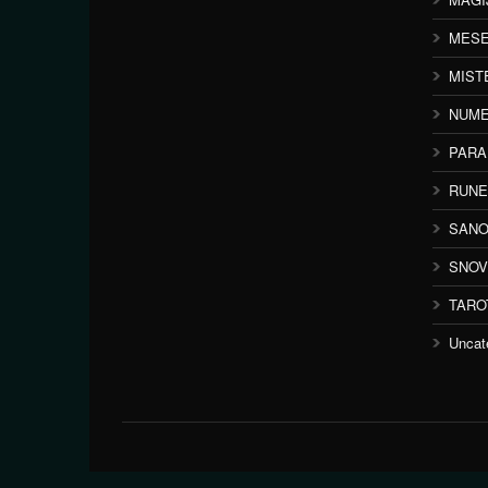
MESE
MIST
NUME
PAR
RUNE
SANO
SNOV
TARO
Uncat