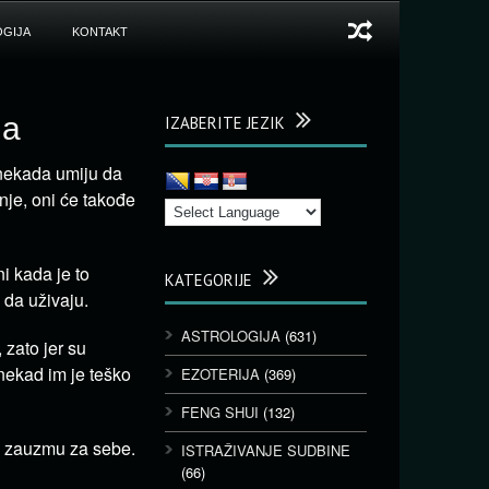
GIJA
KONTAKT
ma
IZABERITE JEZIK
 nekada umiju da
nje, oni će takođe
ni kada je to
KATEGORIJE
 da uživaju.
ASTROLOGIJA
(631)
 zato jer su
onekad im je teško
EZOTERIJA
(369)
FENG SHUI
(132)
se zauzmu za sebe.
ISTRAŽIVANJE SUDBINE
(66)