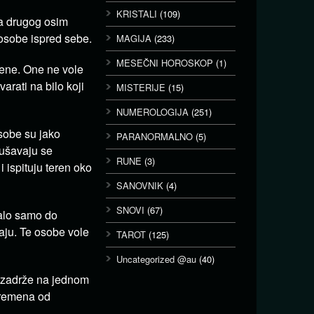
KRISTALI
(109)
ga drugog osim
ne osobe ispred sebe.
MAGIJA
(233)
MESEČNI HOROSKOP
(1)
rene. One ne vole
varati na bilo koji
MISTERIJE
(15)
NUMEROLOGIJA
(251)
osobe su jako
PARANORMALNO
(5)
kušavaju se
RUNE
(3)
i ispituju teren oko
SANOVNIK
(4)
SNOVI
(67)
talo samo do
aju. Te osobe vole
TAROT
(125)
Uncategorized @au
(40)
i zadrže na jednom
 vremena od