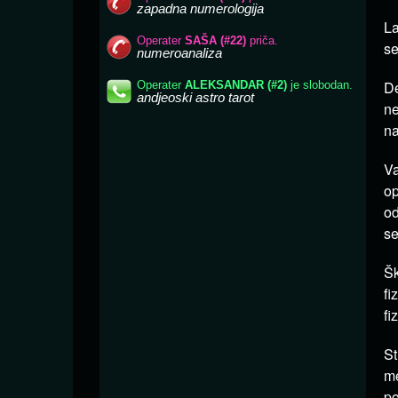
La
se
De
ne
na
Va
op
od
se
Šk
fi
fi
St
me
po