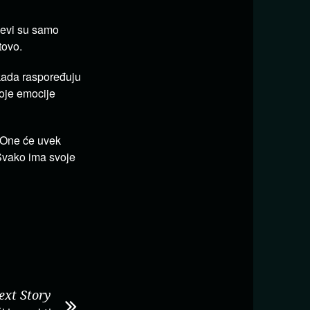
čevi su samo
tovo.
kada raspoređuju
oje emocije
 One će uvek
 Svako ima svoje
ext Story