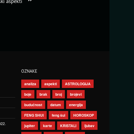
ki aspekti
OZNAKE
analiza
aspekti
ASTROLOGIJA
boje
brak
broj
brojevi
budućnost
datum
energija
FENG SHUI
feng šui
HOROSKOP
022.
jupiter
karte
KRISTALI
ljubav