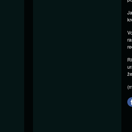
Ja
kr
Vo
ra
re
Ri
ur
že
(m