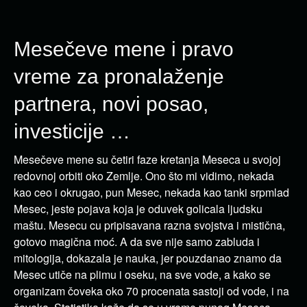
Mesečeve mene i pravo
vreme za pronalaženje
partnera, novi posao,
investicije …
Mesečeve mene su četiri faze kretanja Meseca u svojoj
redovnoj orbiti oko Zemlje. Ono što mi vidimo, nekada
kao ceo i okrugao, pun Mesec, nekada kao tanki srp­mlad
Mesec, jeste pojava koja je oduvek golicala ljudsku
maštu. Mesecu cu pripisavana razna svojstva i mistična,
gotovo magična moć. A da sve nije samo zabluda i
mitologija, dokazala je nauka, jer pouzdanao znamo da
Mesec utiče na plimu i oseku, na sve vode, a kako se
organizam čoveka oko 70 procenata sastoji od vode, i na