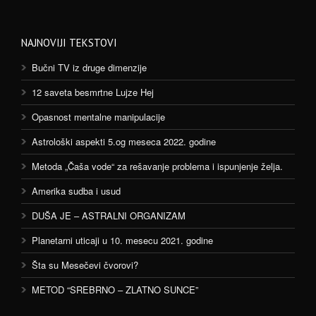
NAJNOVIJI TEKSTOVI
Bučni TV iz druge dimenzije
12 saveta besmrtne Lujze Hej
Opasnost mentalne manipulacije
Astrološki aspekti 5.og meseca 2022. godine
Metoda „Čaša vode“ za rešavanje problema i ispunjenje želja.
Amerika sudba i usud
DUŠA JE – ASTRALNI ORGANIZAM
Planetarni uticaji u 10. mesecu 2021. godine
Šta su Mesečevi čvorovi?
METOD “SREBRNO – ZLATNO SUNCE”