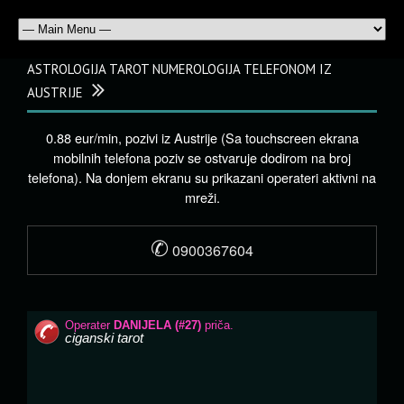
ASTROLOGIJA TAROT NUMEROLOGIJA TELEFONOM IZ
AUSTRIJE
0.88 eur/min, pozivi iz Austrije (Sa touchscreen ekrana
mobilnih telefona poziv se ostvaruje dodirom na broj
telefona). Na donjem ekranu su prikazani operateri aktivni na
mreži.
✆
0900367604