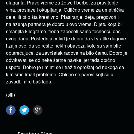
ulaganja. Pravo vreme za žetve i berbe, za pravljenje
vina, proslave i okupljanja. Odlično vreme za umetnička
dela, ili bilo šta kreativno. Plasiranje ideja, pregovori i
nalaženja partnera je dobro u ovo vreme. Dijetu koja bi
smanjila kilograme, treba započeti samo tečnošću baš
ovog dana. Poslednja četvrt je dobra da vi vratite dugove
i zajmove, da se rešite nekih obaveza koje su vam bile
opterećujuće, za završetak radova na bilo čemu. Dobro je
odvikavati se od neke štetne navike, jer tada obično
uspete. Dobro je i miriti se i tražiti oproštaj od nekoga sa
kim smo imali probleme. Obično se parovi koji su u
zavadi, mire baš tada.
(stil)