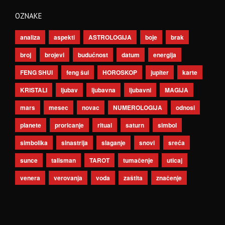
OZNAKE
analiza
aspekti
ASTROLOGIJA
boje
brak
broj
brojevi
budućnost
datum
energija
FENG SHUI
feng šui
HOROSKOP
jupiter
karte
KRISTALI
ljubav
ljubavna
ljubavni
MAGIJA
mars
mesec
novac
NUMEROLOGIJA
odnosi
planete
proricanje
ritual
saturn
simbol
simbolika
sinastrija
slaganje
snovi
sreća
sunce
talisman
TAROT
tumačenje
uticaj
venera
verovanja
voda
zaštita
značenje