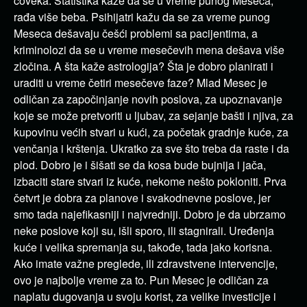
čoveka. Statistika kaže da se u vreme punog Meseca,
rađa više beba. Psihijatri kažu da se za vreme punog
Meseca dešavaju češći problemi sa pacijentima, a
kriminolozi da se u vreme mesečevih mena dešava više
zločina. A šta kaže astrologija? Šta je dobro planirati i
uraditi u vreme četiri mesečeve faze? Mlad Mesec je
odličan za započinjanje novih poslova, za upoznavanje
koje se može pretvoriti u ljubav, za sejanje bašti i njiva, za
kupovinu većih stvari u kući, za početak gradnje kuće, za
venčanja i krštenja. Ukratko za sve što treba da raste i da
plod. Dobro je i šišati se da kosa bude bujnija i jača,
izbaciti stare stvari iz kuće, nekome nešto pokloniti. Prva
četvrt je dobra za planove i svakodnevne poslove, jer
smo tada najefikasniji i najvredniji. Dobro je da ubrzamo
neke poslove koji su, išli sporo, ili stagnirali. Uređenja
kuće i velika spremanja su, takođe, tada jako korisna.
Ako imate važne preglede, ili zdravstvene intervencije,
ovo je najbolje vreme za to. Pun Mesec je odličan za
naplatu dugovanja u svoju korist, za velike investicije i