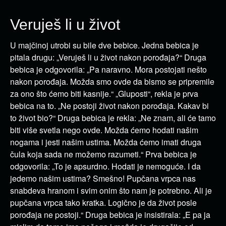
Veruješ li u život
U majčinoj utrobi su bile dve bebice. Jedna bebica je
pitala drugu: „Veruješ li u život nakon porođaja?“ Druga
bebica je odgovorila: „Pa naravno. Mora postojati nešto
nakon porođaja. Možda smo ovde da bismo se pripremile
za ono što ćemo biti kasnije.“ „Gluposti“, rekla je prva
bebica na to. „Ne postoji život nakon porođaja. Kakav bi
to život bio?“ Druga bebica je rekla: „Ne znam, ali će tamo
biti više svetla nego ovde. Možda ćemo hodati našim
nogama i jesti našim ustima. Možda ćemo imati druga
čula koja sada ne možemo razumeti.“ Prva bebica je
odgovorila: „To je apsurdno. Hodati je nemoguće. I da
jedemo našim ustima? Smešno! Pupčana vrpca nas
snabdeva hranom i svim onim što nam je potrebno. Ali je
pupčana vrpca tako kratka. Logično je da život posle
porođaja ne postoji.“ Druga bebica je insistirala: „E pa ja