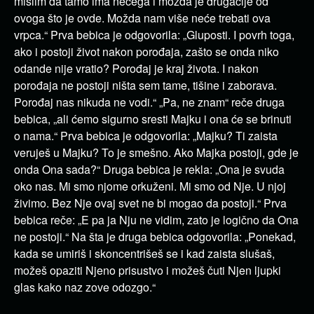
mislim da tamo ima nečega i možda je drugačije od
ovoga što je ovde. Možda nam više neće trebati ova
vrpca.“ Prva bebica je odgovorila: „Gluposti. I povrh toga,
ako i postoji život nakon porođaja, zašto se onda niko
odande nije vratio? Porođaj je kraj života. I nakon
porođaja ne postoji ništa sem tame, tišine i zaborava.
Porođaj nas nikuda ne vodi.“ „Pa, ne znam“ reče druga
bebica, „ali ćemo sigurno sresti Majku i ona će se brinuti
o nama.“ Prva bebica je odgovorila: „Majku? Ti zaista
veruješ u Majku? To je smešno. Ako Majka postoji, gde je
onda Ona sada?“ Druga bebica je rekla: „Ona je svuda
oko nas. Mi smo njome orkuženi. Mi smo od Nje. U njoj
živimo. Bez Nje ovaj svet ne bi mogao da postoji.“ Prva
bebica reče: „E pa ja Nju ne vidim, zato je logično da Ona
ne postoji.“ Na šta je druga bebica odgovorila: „Ponekad,
kada se umiriš i skoncentrišeš se i kad zaista slušaš,
možeš opaziti Njeno prisustvo i možeš čuti Njen ljupki
glas kako naz zove odozgo.“