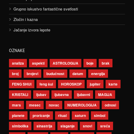
Grupno iskustvo fantastične svetlosti
Zločin i kazna
Jačanje izvora lepote
OZNAKE
analiza
aspekti
ASTROLOGIJA
boje
brak
broj
brojevi
budućnost
datum
energija
FENG SHUI
feng šui
HOROSKOP
jupiter
karte
KRISTALI
ljubav
ljubavna
ljubavni
MAGIJA
mars
mesec
novac
NUMEROLOGIJA
odnosi
planete
proricanje
ritual
saturn
simbol
simbolika
sinastrija
slaganje
snovi
sreća