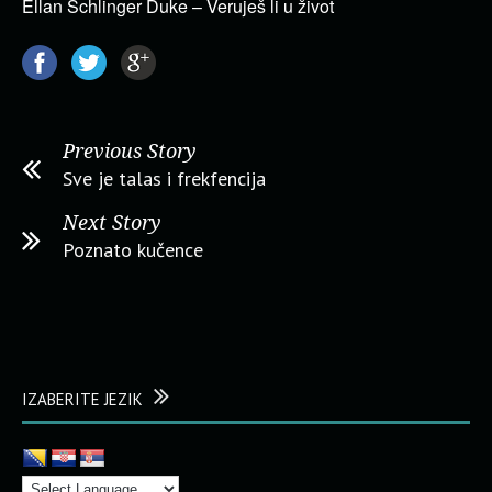
Ellan Schlinger Duke – Veruješ li u život
Previous Story
Sve je talas i frekfencija
Next Story
Poznato kučence
IZABERITE JEZIK