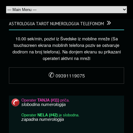
ASTROLOGIJA TAROT NUMEROLOGIJA TELEFONOM
10.00 sek/min, pozivi iz Švedske iz mobilne mreže (Sa
touchscreen ekrana mobilnih telefona poziv se ostvaruje
dodirom na broj telefona). Na donjem ekranu su prikazani
operateri aktivni na mreži
✆
09391119075