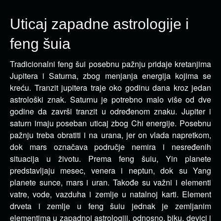
Uticaj zapadne astrologije i
feng šuia
Tradicionalni feng šui posebnu pažnju pridaje kretanjima
Jupitera i Saturna, zbog menjanja energija kojima se
kreću. Tranzit jupitera traje oko godinu dana kroz jedan
astrološki znak.
Saturnu je potrebno malo više od dve
godine da završi tranzit u određenom znaku. Jupiter i
saturn imaju poseban uticaj zbog Chi energije. Posebnu
pažnju treba obratiti i na urana, jer on vlada napretkom,
dok mars označava područje nemira i nesređenih
situacija u životu. Prema feng šuiu, Yin planete
predstavljaju mesec, venera i neptun, dok su Yang
planete sunce, mars i uran. Takođe su važni i elementi
vatre, vode, vazduha i zemlje u natalnoj karti. Element
drveta i zemlje u feng šuiu jednak je zemljanim
elementima u zapadnoj astrologiji, odnosno, biku, devici i