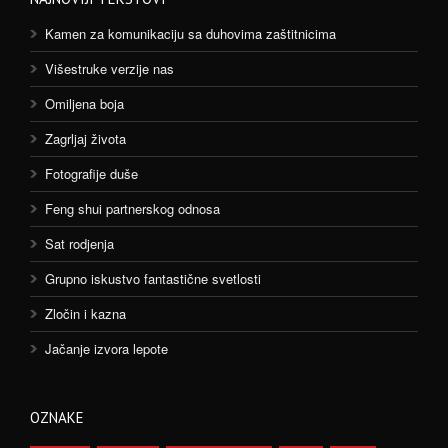
Kamen za komunikaciju sa duhovima zaštitnicima
Višestruke verzije nas
Omiljena boja
Zagrljaj života
Fotografije duše
Feng shui partnerskog odnosa
Sat rodjenja
Grupno iskustvo fantastične svetlosti
Zločin i kazna
Jačanje izvora lepote
OZNAKE