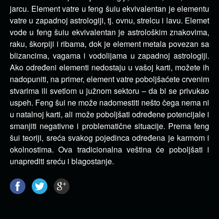
jarcu. Element vatre u feng šuiu ekvivalentan je elementu
vatre u zapadnoj astrologiji, tj. ovnu, strelcu i lavu. Elemet
vode u feng šuiu ekvivalentan je astrološkim znakovima,
raku, škorpiji i ribama, dok je element metala povezan sa
blizancima, vagama i vodolijama u zapadnoj astrologiji.
Ako određeni elementi nedostaju u vašoj karti, možete ih
nadopuniti, na primer, element vatre poboljšaćete crvenim
stvarima ili svetlom u južnom sektoru – da bi se privukao
uspeh. Feng šui ne može nadomestiti nešto čega nema ni
u natalnoj karti, ali može poboljšati određene potencijale i
smanjiti negativne i problematične situacije. Prema feng
šui teoriji, sreća svakog pojedinca određena je karmom i
okolnostima. Ova tradicionalna veština će poboljšati i
unaprediti sreću i blagostanje.