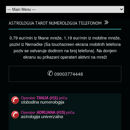
ASTROLOGIJA TAROT NUMEROLOGIJA TELEFONOM
0.79 eur/min iz fiksne mreže, 1,19 eur/min iz mobilne mreže,
pozivi iz Nemačke (Sa touchscreen ekrana mobilnih telefona
poziv se ostvaruje dodirom na broj telefona). Na donjem
ekranu su prikazani operateri aktivni na mreži
✆
09003774448