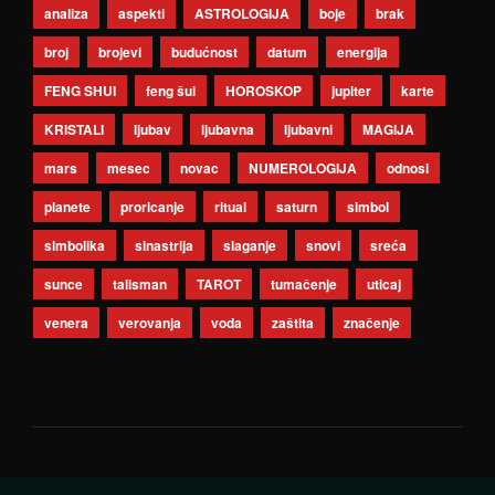
analiza
aspekti
ASTROLOGIJA
boje
brak
broj
brojevi
budućnost
datum
energija
FENG SHUI
feng šui
HOROSKOP
jupiter
karte
KRISTALI
ljubav
ljubavna
ljubavni
MAGIJA
mars
mesec
novac
NUMEROLOGIJA
odnosi
planete
proricanje
ritual
saturn
simbol
simbolika
sinastrija
slaganje
snovi
sreća
sunce
talisman
TAROT
tumačenje
uticaj
venera
verovanja
voda
zaštita
značenje