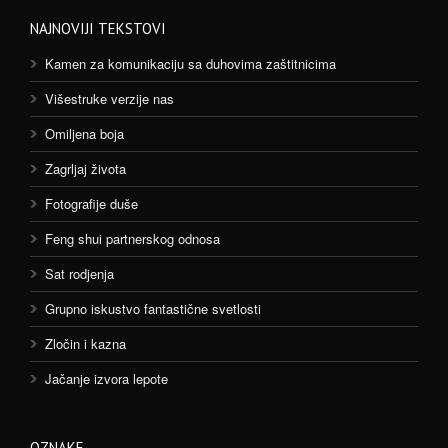
NAJNOVIJI TEKSTOVI
Kamen za komunikaciju sa duhovima zaštitnicima
Višestruke verzije nas
Omiljena boja
Zagrljaj života
Fotografije duše
Feng shui partnerskog odnosa
Sat rodjenja
Grupno iskustvo fantastične svetlosti
Zločin i kazna
Jačanje izvora lepote
OZNAKE