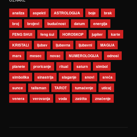
analiza
aspekti
ASTROLOGIJA
boje
brak
broj
brojevi
budućnost
datum
energija
FENG SHUI
feng šui
HOROSKOP
jupiter
karte
KRISTALI
ljubav
ljubavna
ljubavni
MAGIJA
mars
mesec
novac
NUMEROLOGIJA
odnosi
planete
proricanje
ritual
saturn
simbol
simbolika
sinastrija
slaganje
snovi
sreća
sunce
talisman
TAROT
tumačenje
uticaj
venera
verovanja
voda
zaštita
značenje