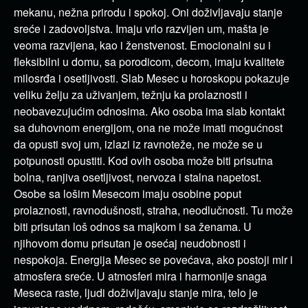
mekanu, nežna prirodu i spokoj. Oni doživljavaju stanje
sreće i zadovoljstva. Imaju vrlo razvijen um, mašta je
veoma razvijena, kao i ženstvenost. Emocionalni su i
fleksibilni u domu, sa porodicom, decom, imaju kvalitete
milosrđa i osetljivosti. Slab Mesec u horoskopu pokazuje
veliku želju za uživanjem, težnju ka prolaznosti i
neobavezujućim odnosima. Ako osoba ima slab kontakt
sa duhovnom energijom, ona ne može imati mogućnost
da opusti svoj um, izlazi iz ravnoteže, ne može se u
potpunosti opustiti. Kod ovih osoba može biti prisutna
bolna, ranjiva osetljivost, nervoza i stalna napetost.
Osobe sa lošim Mesecom imaju osobine poput
prolaznosti, ravnodušnosti, straha, neodlučnosti. Tu može
biti prisutan loš odnos sa majkom i sa ženama. U
njihovom domu prisutan je osećaj neudobnosti i
nespokoja. Energija Mesec se povećava, ako postoji mir i
atmosfera sreće. U atmosferi mira i harmonije snaga
Meseca raste, ljudi doživljavaju stanje mira, telo je