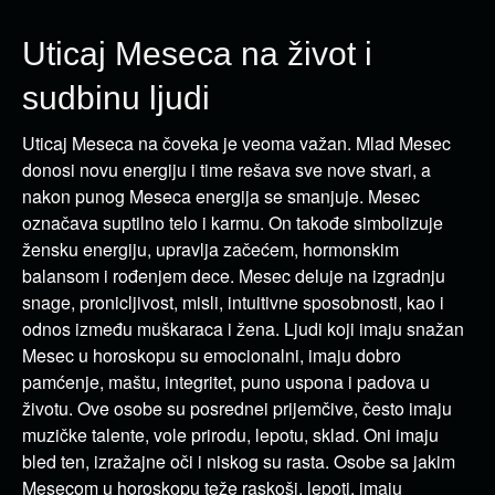
Uticaj Meseca na život i
sudbinu ljudi
Uticaj Meseca na čoveka je veoma važan. Mlad Mesec
donosi novu energiju i time rešava sve nove stvari, a
nakon punog Meseca energija se smanjuje. Mesec
označava suptilno telo i karmu. On takođe simbolizuje
žensku energiju, upravlja začećem, hormonskim
balansom i rođenjem dece. Mesec deluje na izgradnju
snage, pronicljivost, misli, intuitivne sposobnosti, kao i
odnos između muškaraca i žena. Ljudi koji imaju snažan
Mesec u horoskopu su emocionalni, imaju dobro
pamćenje, maštu, integritet, puno uspona i padova u
životu. Ove osobe su posrednei prijemčive, često imaju
muzičke talente, vole prirodu, lepotu, sklad. Oni imaju
bled ten, izražajne oči i niskog su rasta. Osobe sa jakim
Mesecom u horoskopu teže raskoši, lepoti, imaju