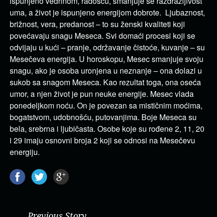
ispunjeno vedrinom, radošću, smanjuje se razdražljivost
uma, a život je ispunjeno energijom dobrote. Ljubaznost,
brižnost, vera, predanost – to su ženski kvaliteti koji
povećavaju snagu Meseca. Svi domaći procesi koji se
odvijaju u kući – pranje, održavanje čistoće, kuvanje – su
Mesečeva energija. U horoskopu, Mesec smanjuje svoju
snagu, ako je osoba uronjena u neznanje – ona dolazi u
sukob sa snagom Meseca. Kao rezultat toga, ona oseća
umor, a njen život je pun neuke energije. Mesec vlada
ponedeljkom noću. On je povezan sa mističnim moćima,
bogatstvom, udobnošću, putovanjima. Boje Meseca su
bela, srebrna i ljubičasta. Osobe koje su rođene 2, 11, 20
i 29 imaju osnovni broja 2 koji se odnosi na Mesečevu
energiju.
Previous Story