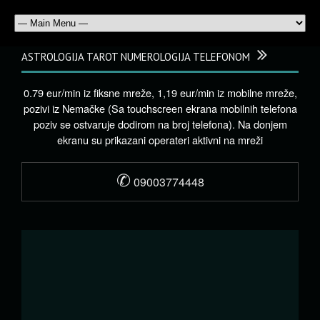
ASTROLOGIJA TAROT NUMEROLOGIJA TELEFONOM
0.79 eur/min iz fiksne mreže, 1,19 eur/min iz mobilne mreže,
pozivi iz Nemačke (Sa touchscreen ekrana mobilnih telefona
poziv se ostvaruje dodirom na broj telefona). Na donjem
ekranu su prikazani operateri aktivni na mreži
✆
09003774448