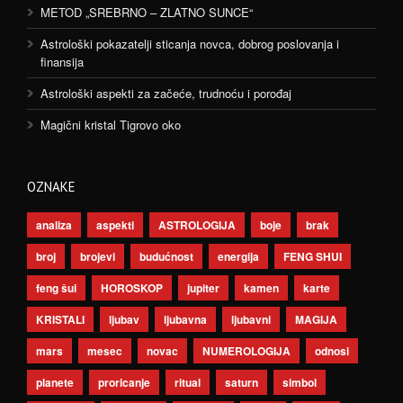
METOD „SREBRNO – ZLATNO SUNCE“
Astrološki pokazatelji sticanja novca, dobrog poslovanja i
finansija
Astrološki aspekti za začeće, trudnoću i porođaj
Magični kristal Tigrovo oko
OZNAKE
analiza
aspekti
ASTROLOGIJA
boje
brak
broj
brojevi
budućnost
energija
FENG SHUI
feng šui
HOROSKOP
jupiter
kamen
karte
KRISTALI
ljubav
ljubavna
ljubavni
MAGIJA
mars
mesec
novac
NUMEROLOGIJA
odnosi
planete
proricanje
ritual
saturn
simbol