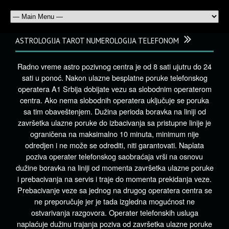
ASTROLOGIJA TAROT NUMEROLOGIJA TELEFONOM
Radno vreme astro pozivnog centra je od 8 sati ujutru do 24
sati u ponoć. Nakon ulazne besplatne poruke telefonskog
operatera A1 Srbija dobijate vezu sa slobodnim operaterom
centra. Ako nema slobodnih operatera uključuje se poruka
sa tim obaveštenjem. Dužina perioda boravka na liniji od
završetka ulazne poruke do izbacivanja sa pristupne linije je
ograničena na maksimalno 10 minuta, minimum nije
odredjen i ne može se odrediti, niti garantovati. Naplata
poziva operater telefonskog saobraćaja vrši na osnovu
dužine boravka na liniji od momenta završetka ulazne poruke
i prebacivanja na servis i traje do momenta prekidanja veze.
Prebacivanje veze sa jednog na drugog operatera centra se
ne preporučuje jer je tada izgledna mogućnost ne
ostvarivanja razgovora. Operater telefonskih usluga
naplaćuje dužinu trajanja poziva od završetka ulazne poruke