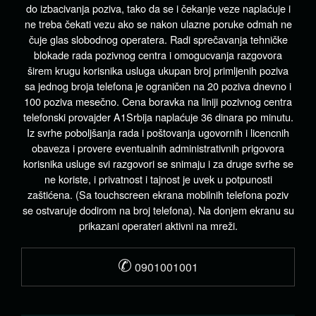
do izbacivanja poziva, tako da se i čekanje veze naplaćuje i
ne treba čekati vezu ako se nakon ulazne poruke odmah ne
čuje glas slobodnog operatera. Radi sprečavanja tehničke
blokade rada pozivnog centra i omogucvanja razgovora
širem krugu korisnika usluga ukupan broj primljenih poziva
sa jednog broja telefona je ograničen na 20 poziva dnevno i
100 poziva mesečno. Cena boravka na liniji pozivnog centra
telefonski provajder A1Srbija naplaćuje 36 dinara po minutu.
Iz svrhe poboljšanja rada i poštovanja ugovornih i licencnih
obaveza i provere eventualnih administrativnih prigovora
korisnika usluge svi razgovori se snimaju i za druge svrhe se
ne koriste, i privatnost i tajnost je uvek u potpunosti
zaštićena. (Sa touchscreen ekrana mobilnih telefona poziv
se ostvaruje dodirom na broj telefona). Na donjem ekranu su
prikazani operateri aktivni na mreži.
✆
0901001001