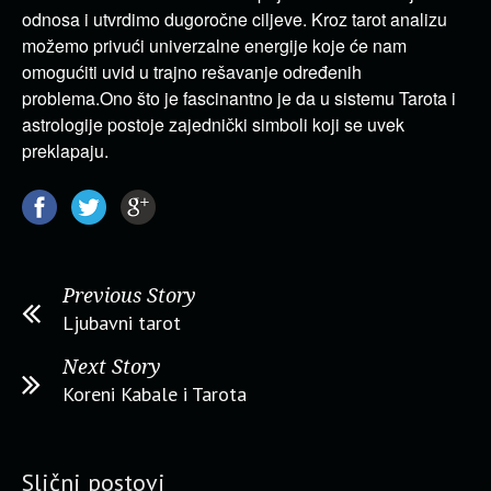
odnosa i utvrdimo dugoročne ciljeve. Kroz tarot analizu
možemo privući univerzalne energije koje će nam
omogućiti uvid u trajno rešavanje određenih
problema.Ono što je fascinantno je da u sistemu Tarota i
astrologije postoje zajednički simboli koji se uvek
preklapaju.
Previous Story
Ljubavni tarot
Next Story
Koreni Kabale i Tarota
Slični postovi