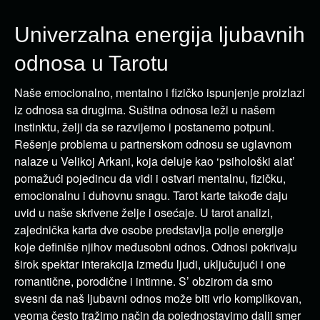
Univerzalna energija ljubavnih
odnosa u Tarotu
Naše emocionalno, mentalno i fizičko ispunjenje proizlazi
iz odnosa sa drugima. Suština odnosa leži u našem
instinktu, želji da se razvijemo i postanemo potpuni.
Rešenje problema u partnerskom odnosu se uglavnom
nalaze u Velikoj Arkani, koja deluje kao ‘psihološki alat’
pomažući pojedincu da vidi i ostvari mentalnu, fizičku,
emocionalnu i duhovnu snagu. Tarot karte takođe daju
uvid u naše skrivene želje i osećaje. U tarot analizi,
zajednička karta dve osobe predstavlja polje energije
koje definiše njihov međusobni odnos. Odnosi pokrivaju
širok spektar interakcija između ljudi, uključujući i one
romantične, porodične i intimne. S’ obzirom da smo
svesni da naš ljubavni odnos može biti vrlo komplikovan,
veoma često tražimo način da pojednostavimo dalji smer