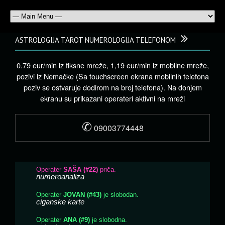
ASTROLOGIJA TAROT NUMEROLOGIJA TELEFONOM
0.79 eur/min iz fiksne mreže, 1,19 eur/min iz mobilne mreže,
pozivi iz Nemačke (Sa touchscreen ekrana mobilnih telefona
poziv se ostvaruje dodirom na broj telefona). Na donjem
ekranu su prikazani operateri aktivni na mreži
✆
09003774448