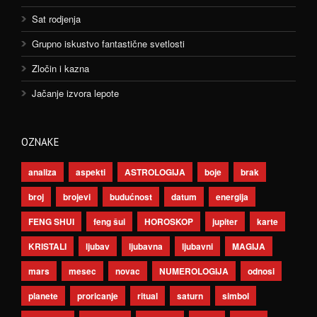
Sat rodjenja
Grupno iskustvo fantastične svetlosti
Zločin i kazna
Jačanje izvora lepote
OZNAKE
analiza
aspekti
ASTROLOGIJA
boje
brak
broj
brojevi
budućnost
datum
energija
FENG SHUI
feng šui
HOROSKOP
jupiter
karte
KRISTALI
ljubav
ljubavna
ljubavni
MAGIJA
mars
mesec
novac
NUMEROLOGIJA
odnosi
planete
proricanje
ritual
saturn
simbol